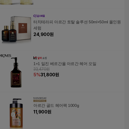
터치테라피 아르간 토탈 솔루션 50ml+50ml 올인원
세럼
24,900
원
1+1 일진 베르간올 아르간 헤어 오일
33,470원
5
%
31,800
원
아르간 골드 헤어팩 1000g
11,900
원