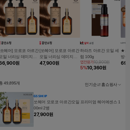
[쏘헤어] 모로코 아르간
[쏘헤어] 모로코 아르간
하라즈 아르간 오일 세
★최신
오일 너리싱 데미지케
오일 너리싱 데미지케
럼 100g
방송
앱전용가
10,900원
어 샴푸+아르간오일 헤
66,900
원
어 샴푸+아르간오일 헤
47,900
원
두피모
69,
5
%
10,360
원
어에센스 스페셜패키
어에센스 베스트패키
* 4
지
지
총
49,895
개
인기순
홈쇼핑사
쏘헤어 모로코 아르간오일 프리미엄 헤어에센스 1
00ml 2병
27,900
원