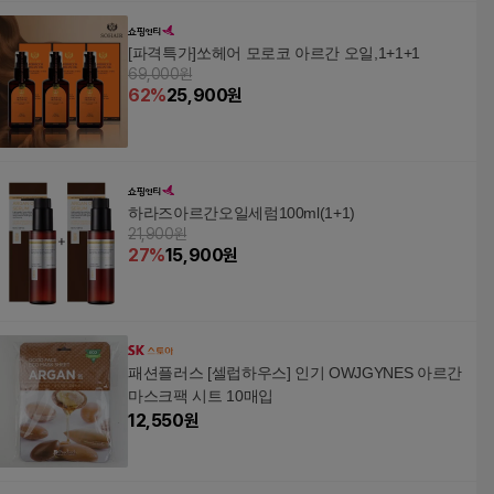
[파격특가]쏘헤어 모로코 아르간 오일,1+1+1
69,000원
62
%
25,900
원
하라즈아르간오일세럼100ml(1+1)
21,900원
27
%
15,900
원
패션플러스 [셀럽하우스] 인기 OWJGYNES 아르간
마스크팩 시트 10매입
12,550
원