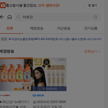
홈쇼핑사별 할인정보,
오직 앱에서만!
앱 열기
쇼핑
아르간
검색결과
전체
예정방송
지난방송
인기상품
연관
북극곰의눈물
앙쥬팡
WPU-IAC414S
청호나이스옴니플러스
청호나이스뉴아이스
예정방송
전체보기
방송에서만
★최신상! 뉴패키지 /
실크테라피 2025 NEW
방송에서만★ 아르간
실크 아르간 오일 에센