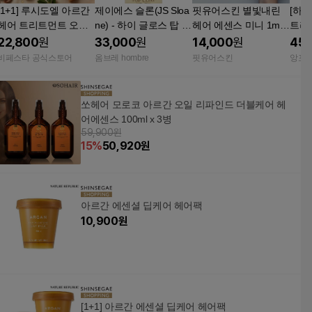
[1+1] 루시도엘 아르간
제이에스 슬론(JS Sloa
핏유어스킨 별빛내린
[하이
헤어 트리트먼트 오일
ne) - 하이 글로스 탑 코
헤어 에센스 미니 1ml 2
트리트
60ml
트 헤어 아르간 오일 60
8개 휴대용 여행용 아
l
22,800
원
33,000
원
14,000
원
45,
ml
르간 오일 플로럴머스
비페스타 공식스토어
옴브레 hombre
핏유어스킨
앙포
크향 볼륨 영양
쏘헤어 모로코 아르간 오일 리파인드 더블케어 헤
어에센스 100ml x 3병
59,900원
15
%
50,920
원
아르간 에센셜 딥케어 헤어팩
10,900
원
[1+1] 아르간 에센셜 딥케어 헤어팩