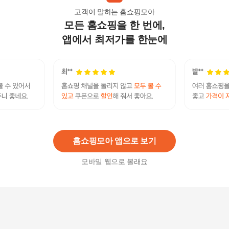
고객이 말하는 홈쇼핑모아
모든 홈쇼핑을 한 번에,
에코에니어 아르간 바디오일 200ml 2개
21,900
원
앱에서 최저가를 한눈에
패션플러스 [셀럽하우스] 과일나라 FQPFLQTU 바
디케어 에코에니어 아르간 바디오일 200ml
23,030
원
홈쇼핑모아 앱으로 보기
모바일 웹으로 볼래요
아르간 하나로샴푸1500g
27,140
원