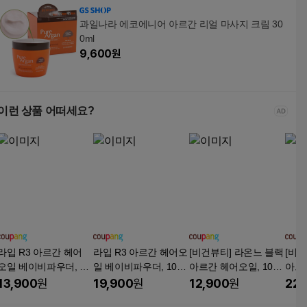
과일나라 에코에니어 아르간 리얼 마사지 크림 30
0ml
9,600
원
이런 상품 어떠세요?
라입 R3 아르간 헤어
라입 R3 아르간 헤어오
[비건뷰티] 라온느 블랙
[비건
오일 베이비파우더, 10
일 베이비파우더, 100
아르간 헤어오일, 100
아르간
0ml, 2개
ml, 3개
ml, 2개
ml, 
13,900
원
19,900
원
12,900
원
22,