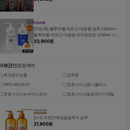
[CJ단독] 블루라벨 아르간 대용량 샴푸 1150ml +
블루라벨 아르간 대용량 트리트먼트 1150ml + LPP
트리트먼트 플러스 10ml 기획
33,900
원
아르간
연관검색어
북극곰의눈물
앙쥬팡
WPU-IAC414S
청호나이스옴니플러스
청호나이스뉴아이스트리
청호나이스얼음정수기렌탈
[1+1] 아르간에센셜딥케어 샴푸
21,900
원