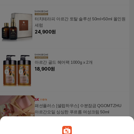
터치테라피 아르간 토탈 솔루션 50ml+50ml 올인원
세럼
24,900
원
아르간 골드 헤어팩 1000g x 2개
18,900
원
패션플러스 [셀럽하우스] 수분잠금 QGOMTZHU
아르간오일 싱싱한 푸르름 여성크림 50ml
44,100
원