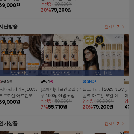
앱전용가
99,000원
두피모발 샴푸 1000ml
69,000
원
스 기본세트
20
%
79,200
원
* 4통 + 무료체험분 2매
지난방송
전체보기
방송에서만
방송에서만
방송에서만
[싸다싸 패키지]100%
[쏘헤어]아르간오일 샴
실크테라피 2025 NEW
[삼
모로코산 아르간오일
푸 1000gX4병 + 방송
실크 아르간 오일 에센
어 
앱전용가
59,900원
앱전용가
99,000원
앱전
함유 대용량 탈모 기능
69,000
원
에서만 무료체험 7ml X
스 기본세트
싱 헤
7
%
55,710
원
20
%
79,200
원
43,
성 샴푸 1000g x 5병
10개
00g 
(+무료체험분)
인기상품
전체보기