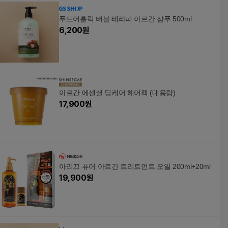
푸드어홀릭 버블 테라피 아르간 샴푸 500ml
6,200
원
아르간 에센셜 딥케어 헤어팩 (대용량)
17,900
원
아리끄 퓨어 아르간 트리트먼트 오일 200ml+20ml
19,900
원