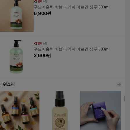
푸드어홀릭 버블 테라피 아르간 샴푸 500ml
6,900
원
푸드어홀릭 버블 테라피 아르간 샴푸 500ml
3,600
원
파워쇼핑