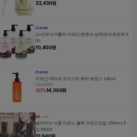
33,430
원
(1+1)푸드어홀릭 아르간/호호바 샴푸/트리트먼트 5
00
10,400
원
아르간 테라피 모이스처 헤어 에센스 145ml
20,000원
30
%
14,000
원
셀러허브 식품 라온느 블랙 아르간오일 100ml x 3
입 68020
31,640
원