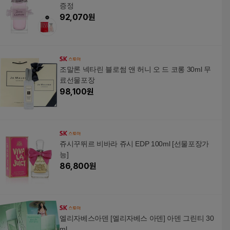
증정
92,070
원
조말론 넥타린 블로썸 앤 허니 오 드 코롱 30ml 무
료선물포장
98,100
원
쥬시꾸뛰르 비바라 쥬시 EDP 100ml [선물포장가
능]
86,800
원
엘리자베스아덴 [엘리자베스 아덴] 아덴 그린티 30
ml,