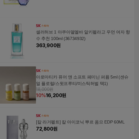
셀러허브 1 아쿠아델엘바 알키펠라고 우먼 여자 향
수 추천 100ml (36734932)
363,900
원
아로마티카 퓨어 앤 소프트 페미닌 퍼퓸 5ml (센슈
얼 플로럴/스윗프루티/미스틱허벌 택1)
18,000원
10
%
16,200
원
[칼 라거펠트] 칼 아이코닉 뿌르 옴므 EDP 60ML
72,800
원