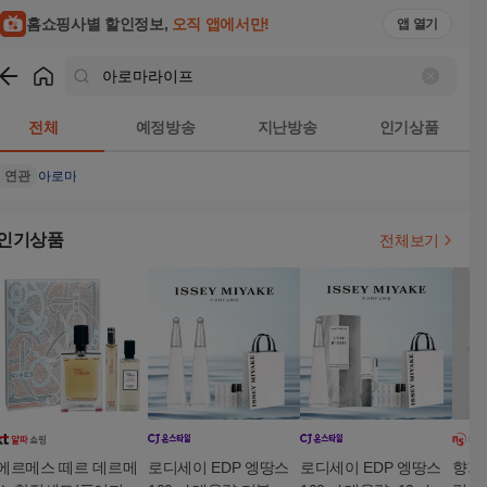
홈쇼핑사별 할인정보,
오직 앱에서만!
앱 열기
쇼핑
아로마라이프
검색결과
전체
예정방송
지난방송
인기상품
연관
아로마
인기상품
전체보기
에르메스 떼르 데르메
로디세이 EDP 엥땅스
로디세이 EDP 엥땅스
향기