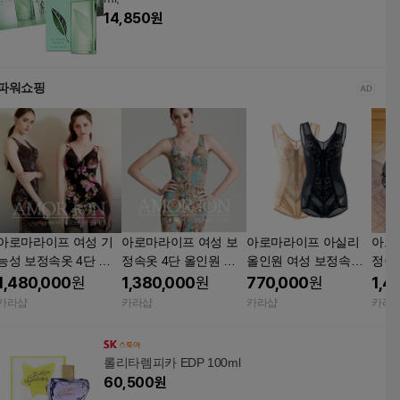
14,850
원
파워쇼핑
아로마라이프 여성 기
아로마라이프 여성 보
아로마라이프 아실리
아로
능성 보정속옷 4단 일
정속옷 4단 올인원 바
올인원 여성 보정속옷
정속
체형 올인원 슈트 아모
디쉐이퍼 롱바디 체형
바디슈트 허리 골반 보
이퍼
1,480,000
원
1,380,000
원
770,000
원
1,4
르이온롱바디 드보라
보정 아모르이온 아바
정 슬림핏
에스
카라샵
카라샵
카라샵
카라
타
롤리타렘피카 EDP 100ml
60,500
원