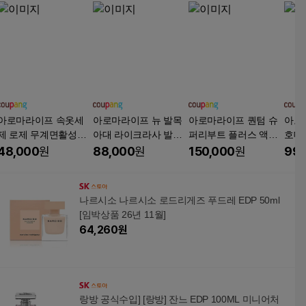
아로마라이프 속옷세
아로마라이프 뉴 발목
아로마라이프 퀀텀 슈
아로
제 로제 무계면활성제
아대 라이크라사 발목
퍼리부트 플러스 액상
호대
저자극 알칼리이온수
보호대 자석부착 편안
차 120ml 30포 1개월분
스포
48,000
원
88,000
원
150,000
원
99,
속옷전용세제, 1개, 1L
한 착용감 발목지지 케
성 
어
나르시소 나르시소 로드리게즈 푸드레 EDP 50ml
[임박상품 26년 11월]
64,260
원
랑방 공식수입] [랑방] 잔느 EDP 100ML 미니어처