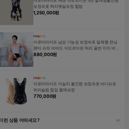
아로마라이프 케렌 아모르이온 3단 일체형올인원
보정속옷 허리뱃살보정 힙업
1,250,000
원
아로마라이프 남성 기능성 보정속옷 일체형 런닝
팬티 슈트 비비드 아모르이온 허리 골반 지지 바디
라인 정리
880,000
원
아로마라이프 아실리 올인원 보정속옷 바디슈트
허리슬림 힙업 몸매보정
770,000
원
이런 상품 어떠세요?