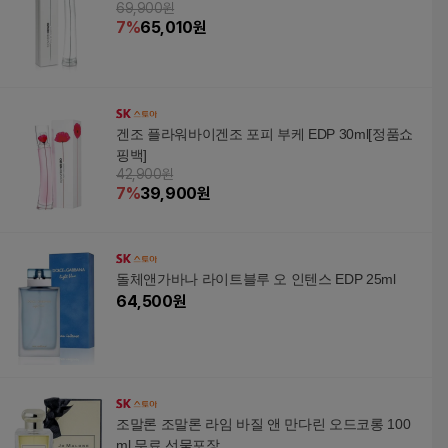
69,900원
7
%
65,010
원
겐조 플라워바이겐조 포피 부케 EDP 30ml[정품쇼
핑백]
42,900원
7
%
39,900
원
돌체앤가바나 라이트블루 오 인텐스 EDP 25ml
64,500
원
조말론 조말론 라임 바질 앤 만다린 오드코롱 100
ml 무료 선물포장