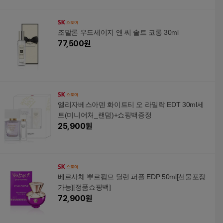
조말론 우드세이지 앤 씨 솔트 코롱 30ml
77,500
원
엘리자베스아덴 화이트티 오 라일락 EDT 30ml세
트(미니어처_랜덤)+쇼핑백증정
25,900
원
베르사체 뿌르팜므 딜런 퍼플 EDP 50ml[선물포장
가능][정품쇼핑백]
72,900
원