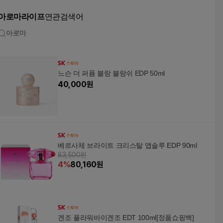
아로마라이프
연관검색어
아로마
느슨 더 퍼퓸 블랑 블랑쉬 EDP 50ml
40,000
원
베르사체 브라이트 크리스탈 앱솔루 EDP 90ml
83,500원
4
%
80,160
원
겐조 플라워바이겐조 EDT 100ml[정품쇼핑백]