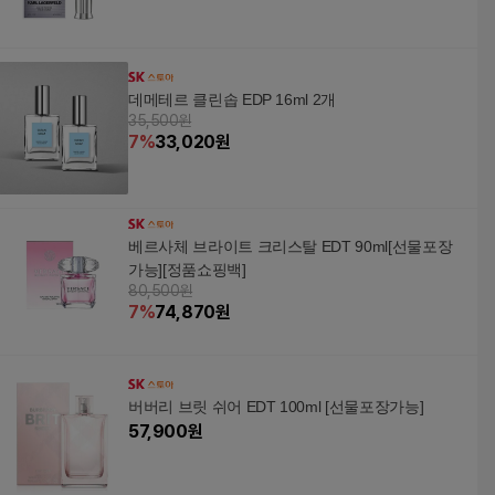
데메테르 클린솝 EDP 16ml 2개
35,500원
7
%
33,020
원
베르사체 브라이트 크리스탈 EDT 90ml[선물포장
가능][정품쇼핑백]
80,500원
7
%
74,870
원
버버리 브릿 쉬어 EDT 100ml [선물포장가능]
57,900
원