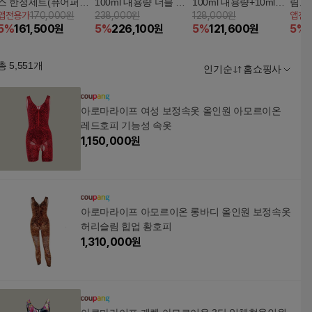
스 한정세트(퓨어퍼퓸
100ml 대용량 더블 세
100ml 대용량+10ml향
림트
앱전용가
170,000원
238,000원
128,000원
앱전
+오드 뚜왈렛+헤어바
트
수 세트
(사과
5
%
161,500
원
5
%
226,100
원
5
%
121,600
원
5
%
디샤워젤)
폰+구
총
5,551
개
인기순
홈쇼핑사
아로마라이프 여성 보정속옷 올인원 아모르이온
레드호피 기능성 속옷
1,150,000
원
아로마라이프 아모르이온 롱바디 올인원 보정속옷
허리슬림 힙업 황호피
1,310,000
원