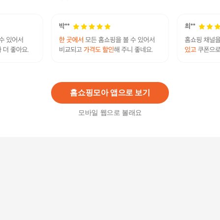
212,800
원
겐조 겐조 옴므 EDP 110ml 쇼핑백
67,230
원
홈쇼핑모아 앱으로 보기
모바일 웹으로 볼래요
엘리자베스아덴 그린티 스트로베리 바질 EDT 100
ml
38,500
원
엘리자베스아덴 화이트티 EDP 30ml세트(미니어
처_랜덤)+쇼핑백증정
31,500
원