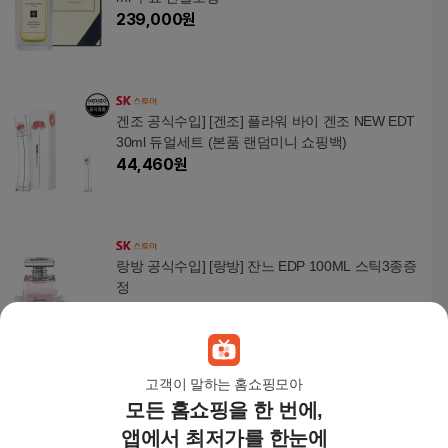
239,000
원
겐조 공식수입] [겐조] 플라워 바이 겐조 NEW EDT
30ml 듀얼세트 (본품 랜덤미니 쇼핑백)
44,460
원
랑방 공식수입] [랑방] 잔느 EDP 100ML 스틱3종증
정
108,100
원
고객이 말하는 홈쇼핑모아
모든 홈쇼핑을 한 번에,
불가리 향수] 옴니아 아메시스트 EDT 100ml 쇼핑
백
앱에서 최저가를 한눈에