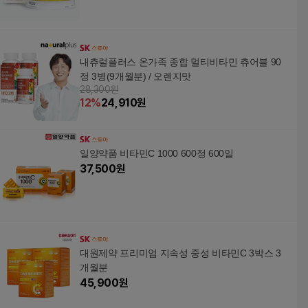
내츄럴플러스 온가족 종합 멀티비타민 츄어블 90
정 3병(9개월분) / 오렌지맛
28,300원
12
%
24,910
원
일양약품 비타민C 1000 600정 600일
37,500
원
대원제약 프리미엄 지속성 중성 비타민C 3박스 3
개월분
45,900
원