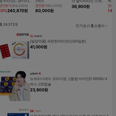
좀 비타민C 18+2+1개
1박스
샷 멀티비타민 스페셜
백1
앱전용가
269,000원
앱전용가
80,000원
앱전
월
올웨이즈 1박스(6병)
36,900
원
10
%
240,870
원
80,000
원
14
%
총
24,371
개
인기순
홈쇼핑사
[일양약품] 속편한비타민C(100일분)
41,000
원
뉴트리디데이 프리미엄 고함량 비타민D 5000IU 4
박스 120캡슐
23,800
원