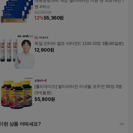
대웅생명과학 액상 멀티비타민 이뮨 앤 피로개선 7
병 4박스
62,900원
12
%
55,360
원
독일 잔티바 발포 비타민C 1100 20정 3통(60일분)
12,900
원
[홀리데이즈] 멀티비타민 미네랄 포우먼 90정 3병
(9개월분)
55,800
원
이런 상품 어떠세요?