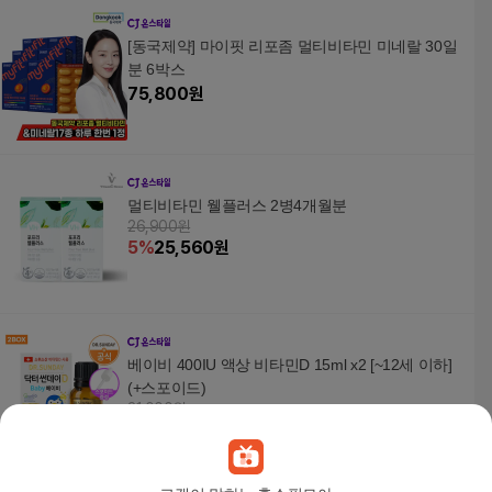
[동국제약] 마이핏 리포좀 멀티비타민 미네랄 30일
분 6박스
75,800
원
멀티비타민 웰플러스 2병4개월분
26,900원
5
%
25,560
원
베이비 400IU 액상 비타민D 15ml x2 [~12세 이하]
(+스포이드)
31,000원
5
%
29,450
원