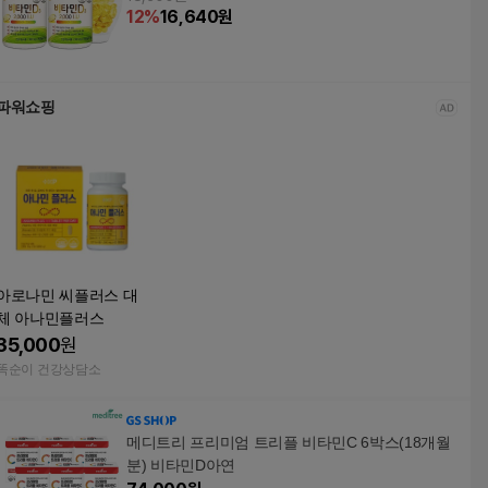
12
%
16,640
원
파워쇼핑
아로나민 씨플러스 대
체 아나민플러스
35,000
원
똑순이 건강상담소
메디트리 프리미엄 트리플 비타민C 6박스(18개월
분) 비타민D아연