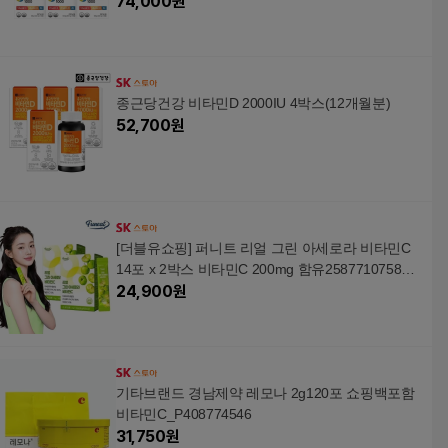
74,000
원
종근당건강 비타민D 2000IU 4박스(12개월분)
52,700
원
[더블유쇼핑] 퍼니트 리얼 그린 아세로라 비타민C
14포 x 2박스 비타민C 200mg 함유258771075887
47
24,900
원
기타브랜드 경남제약 레모나 2g120포 쇼핑백포함
비타민C_P408774546
31,750
원