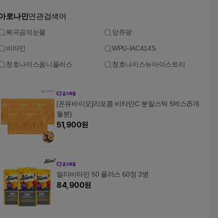
아로나민
연관검색어
북극곰의눈물
앙쥬팡
비타민
WPU-IAC414S
청호나이스옴니플러스
청호나이스뉴아이스트리
[온유바이오]리포좀 비타민C 분말스틱 5박스(5개
월분)
51,900
원
멀티비타민 50 플러스 60정 3병
84,900
원