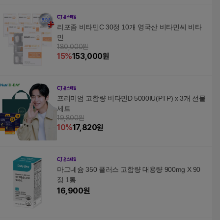
리포좀 비타민C 30정 10개 영국산 비타민씨 비타
민
180,000원
15
%
153,000
원
프리미엄 고함량 비타민D 5000IU(PTP) x 3개 선물
세트
19,800원
10
%
17,820
원
마그네슘 350 플러스 고함량 대용량 900mg X 90
정 1통
16,900
원