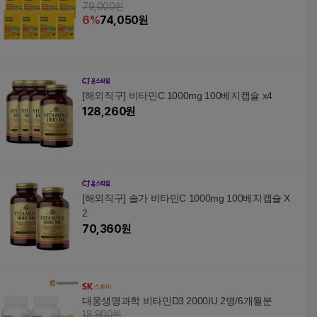
79,000원
6
%
74,050
원
[해외직구] 비타민C 1000mg 100베지캡슐 x4
128,260
원
[해외직구] 솔가 비타민C 1000mg 100베지캡슐 X
2
70,360
원
대웅생명과학 비타민D3 2000IU 2병/6개월분
18,900원