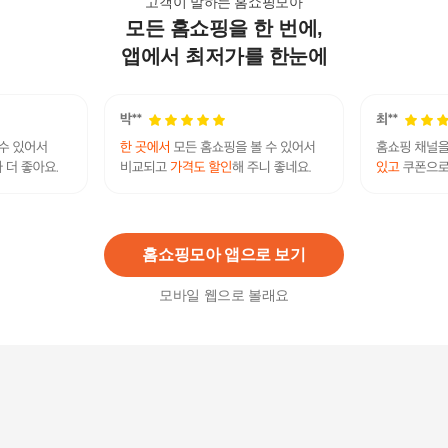
고객이 말하는 홈쇼핑모아
모든 홈쇼핑을 한 번에,
[CJ공식] 멀티비타 이뮨샷 14병 4박스
177,700원
앱에서 최저가를 한눈에
20
%
142,160
원
[안국약품] 리포좀 비타민C 30포X2박스(2개월)
45,900원
15
%
39,020
원
홈쇼핑모아 앱으로 보기
모바일 웹으로 볼래요
[해외직구]종합비타민 50세이상 남+여 2종셋X3개
총6통
129,800
원