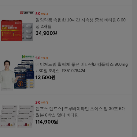
일양약품 속편한 10시간 지속성 중성 비타민C 60
정 2개월
34,900
원
네이처드림 활력에 좋은 비타민B 컴플렉스 900mg
x 30정 3박스_P351076424
13,500
원
덴프스 덴프스] 트루바이타민 초이스 업 30포 6개
월분 6박스 멀티 비타민
114,900
원