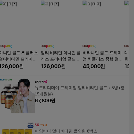
아니민 골드 씨플러스
멀티 비타민 아나민 플
비타나민 골드 프리미
대웅
멀티비타민 프리미엄
러스 프리미엄 골드 씨
엄 씨플러스 종합 멀티
회복제
비타민B 영양제 부원료
파워 강력 한알로 여성
비타민 올인원 일동 주
126,000
원
126,000
원
45,000
원
15,
알부민 함유제품, 24개,
남성 피로 회복 면역 항
목, 1박스, 60정
10정
산화 영양제 알약 정, 4
박스, 60정
뉴트리디데이 프리미엄 멀티비타민 골드 x 5병 (총
15개월분)
67,800
원
아임비타 멀티비타민 올인원 8박스