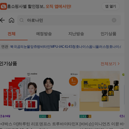
홈쇼핑사별 할인정보,
오직 앱에서만!
앱 열기
쇼핑
아로나민
검색결과
전체
예정방송
지난방송
인기상품
연관
북극곰의눈물
앙쥬팡
비타민
WPU-IAC414S
청호나이스옴니플러스
청호나이스뉴
인기상품
전체보기
[+3박스 더]하루틴 리포
덴프스 트루바이타민X
[비비슨] 미니언즈 이뮨
바이탈