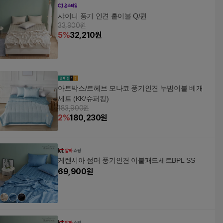
샤이니 풍기 인견 홑이불 Q/퀸
33,900원
5
%
32,210
원
아트박스/르헤브 모나코 풍기인견 누빔이불 베개
세트 (KK/슈퍼킹)
183,900원
2
%
180,230
원
케렌시아 썸머 풍기인견 이불패드세트BPL SS
69,900
원