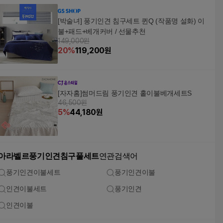
[박술녀] 풍기인견 침구세트 퀸Q (작품명 설화) 이
불+패드+베개커버 / 선물추천
149,000원
20
%
119,200
원
[자자홈]썸머드림 풍기인견 홑이불베개세트S
46,500원
5
%
44,180
원
아라벨르풍기인견침구풀세트
연관검색어
풍기인견이불세트
풍기인견이불
인견이불세트
풍기인견
인견이불