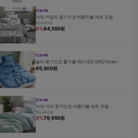
아밍 카일리 풍기인견 여름이불 세트 모음
91,900원
8
%
84,550
원
솔라 풍기인견 홑이불 패드세트 SS/Q 3color
65,900
원
아밍 키라 풍기인견 여름이불 세트 모음
86,900원
8
%
79,950
원