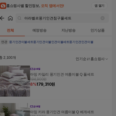
홈쇼핑사별 할인정보,
오직 앱에서만!
앱 열기
쇼핑
아라벨르풍기인견침구풀세트
검색결과
전체
예정방송
지난방송
인기상품
연관
풍기인견이불세트
풍기인견이불
인견이불세트
풍기인견
인견이불
총
2,100
개
인기순
홈쇼핑사
아밍 카일리 풍기인견 여름이불 Q 풀세트
194,900원
8
%
179,310
원
아밍 키라 풍기인견 여름이불 Q 베개세트