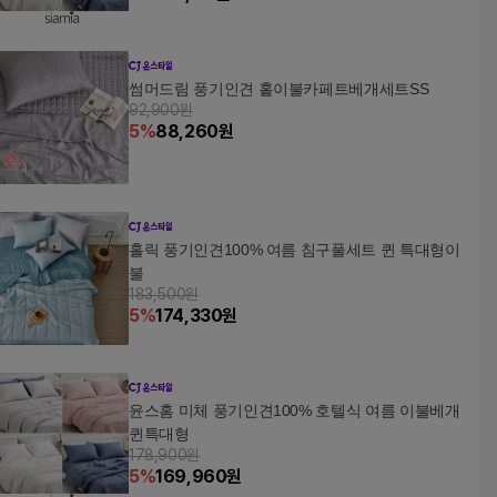
썸머드림 풍기인견 홑이불카페트베개세트SS
92,900원
5
%
88,260
원
홀릭 풍기인견100% 여름 침구풀세트 퀸 특대형이
불
183,500원
5
%
174,330
원
윤스홈 미체 풍기인견100% 호텔식 여름 이불베개
퀸특대형
178,900원
5
%
169,960
원