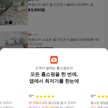
케렌시아 썸머 풍기인견 이불패드세트BPL 퀸
83,900
원
케렌시아 소프트 풍기인견 이불패드세트BQM SS
118,900원
10
%
107,270
원
고객이 말하는 홈쇼핑모아
모든 홈쇼핑을 한 번에,
케렌시아 소프트 풍기인견 이불패드세트BQM SS
118,900
원
앱에서 최저가를 한눈에