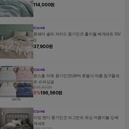
114,000
원
몽쉐어 솔라 자카드 풍기인견 홑이불 베개세트 SS/
Q
37,900
원
윤스홈 미체 풍기인견100% 호텔식 여름 침구풀세
트 슈퍼싱글
206,900원
5
%
196,560
원
아밍 맨디 풍기인견 피그먼트 워싱 여름이불 Q 베
개세트