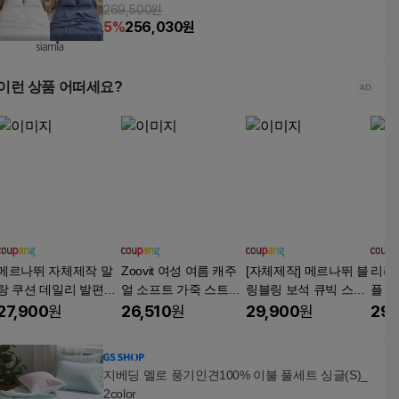
269,500원
5
%
256,030
원
이런 상품 어떠세요?
메르나뛰 자체제작 말
Zoovit 여성 여름 캐주
[자체제작] 메르나뛰 블
리리
랑 쿠션 데일리 발편한
얼 소프트 가죽 스트랩
링블링 보석 큐빅 스트
플 말
스트랩 밴딩 여름 키높
샌들
랩 밴딩 여름 여성 통굽
편한
27,900
원
26,510
원
29,900
원
29,
이 여성 통굽 샌들 ME1
샌들 ME8066
높이
00
HS1
지베딩 멜로 풍기인견100% 이불 풀세트 싱글(S)_
2color