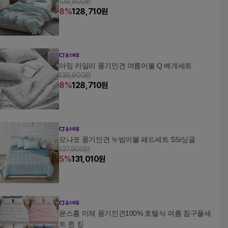
139,900원
8
%
128,710
원
아밍 카일리 풍기인견 여름이불 Q 베개세트
139,900원
8
%
128,710
원
모나코 풍기인견 누빔이불 패드세트 SS/싱글
137,900원
5
%
131,010
원
윤스홈 미체 풍기인견100% 호텔식 여름 침구풀세
트 퀸 킹