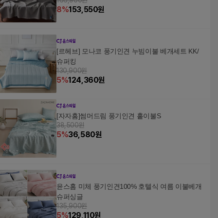
166,900원
8
%
153,550
원
[르헤브] 모나코 풍기인견 누빔이불 베개세트 KK/
슈퍼킹
130,900원
5
%
124,360
원
[자자홈]썸머드림 풍기인견 홑이불S
38,500원
5
%
36,580
원
윤스홈 미체 풍기인견100% 호텔식 여름 이불베개
슈퍼싱글
135,900원
5
%
129,110
원