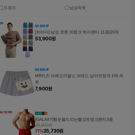
드로즈
남성속옷
[트라이] 남성 코튼 트렁크 박서팬티 11종(203)
53,900
원
MR키즈 브레드이발소 브레드 남아트렁크 1매 속
옷
7,900
원
[GALAXY]행운을드리는빨강트렁크팬티3종
28,900원
11
%
25,730
원