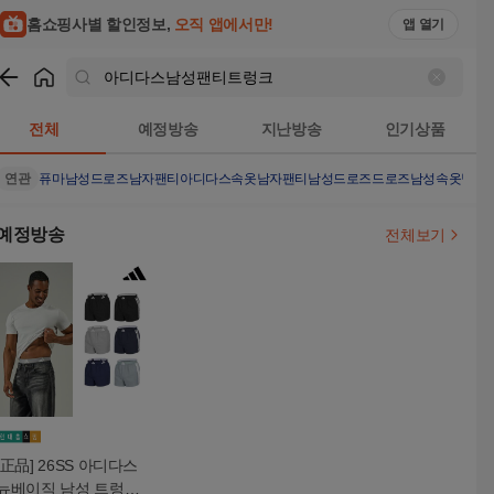
홈쇼핑사별 할인정보,
오직 앱에서만!
앱 열기
쇼핑
아디다스남성팬티트렁크
검색결과
전체
예정방송
지난방송
인기상품
연관
퓨마남성드로즈
남자팬티
아디다스속옷
남자팬티남성드로즈
드로즈
남성속옷
남성
예정방송
전체보기
[正品] 26SS 아디다스
뉴베이직 남성 트렁크