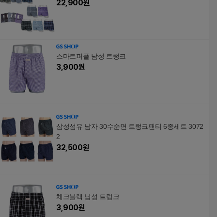
22,900
원
스마트퍼플 남성 트렁크
3,900
원
삼성섬유 남자 30수순면 트렁크팬티 6종세트 3072
2
32,500
원
체크블랙 남성 트렁크
3,900
원