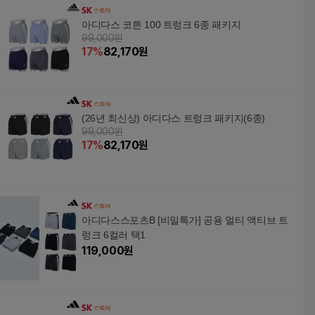
아디다스 코튼 100 트렁크 6종 패키지
99,000원
17
%
82,170
원
(26년 최신상) 아디다스 트렁크 패키지(6종)
99,000원
17
%
82,170
원
아디다스스포츠B [비밀특가] 공용 멀티 액티브 트
렁크 6컬러 택1
119,000
원