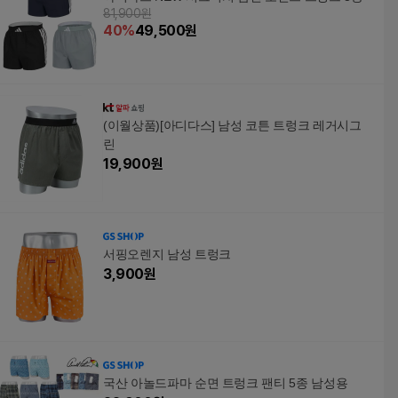
81,900원
40
%
49,500
원
(이월상품)[아디다스] 남성 코튼 트렁크 레거시그
린
19,900
원
서핑오렌지 남성 트렁크
3,900
원
국산 아놀드파마 순면 트렁크 팬티 5종 남성용