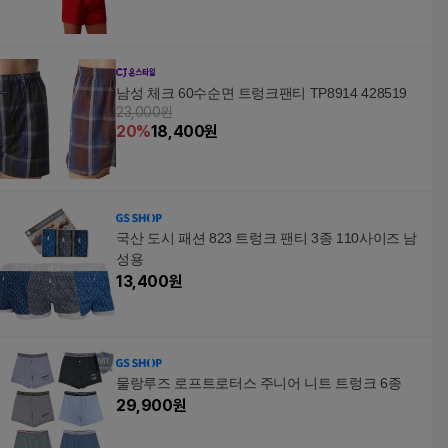
남성 체크 60수순면 트렁크팬티 TP8914 428519
23,000원
20
%
18,400
원
국산 도시 패션 823 트렁크 팬티 3종 110사이즈 남
성용
13,400
원
물랑루즈 로프트로터스 주니어 니트 트렁크 6종
29,900
원