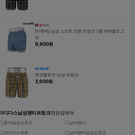
[이젠벅] 남성 소프트 코튼 트렁크 1종 에메랄드그
린
9,900
원
체크옐로우 남성 트렁크
3,900
원
아디다스남성팬티트렁크
연관검색어
퓨마남성드로즈
남자팬티
아디다스속옷
남자팬티남성드로즈