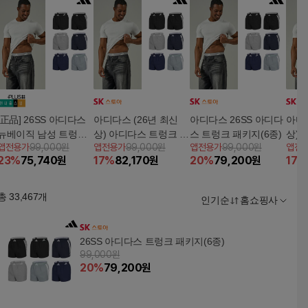
[正品] 26SS 아디다스
아디다스 (26년 최신
아디다스 26SS 아디다
아디다
뉴베이직 남성 트렁크
상) 아디다스 트렁크 패
스 트렁크 패키지(6종)
상) 
앱전용가
99,000원
앱전용가
99,000원
앱전용가
99,000원
앱전
패키지 (6종)
키지(6종)
키지(
23
%
75,740
원
17
%
82,170
원
20
%
79,200
원
17
%
총
33,467
개
인기순
홈쇼핑사
26SS 아디다스 트렁크 패키지(6종)
99,000원
20
%
79,200
원