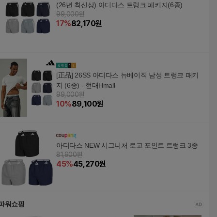
(26년 최신상) 아디다스 트렁크 패키지(6종)
99,000원
17
%
82,170
원
[正品] 26SS 아디다스 뉴베이직 남성 트렁크 패키
지 (6종) - 현대Hmall
99,000원
10
%
89,100
원
아디다스 NEW 시그니처 로고 포인트 트렁크 3종
81,900원
45
%
45,270
원
파워쇼핑