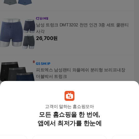
남성 트렁크 DMT3202 천연 인견 3종 세트 쿨팬티
사각
26,700
원
피트엑스 남성팬티 와플메쉬 분리형 브리프내장
더블박서 트렁크
33,000
원
고객이 말하는 홈쇼핑모아
모든 홈쇼핑을 한 번에,
[클라크바바] 랜덤트렁크 10종세트 (TT01)
35,900원
앱에서 최저가를 한눈에
13
%
31,240
원