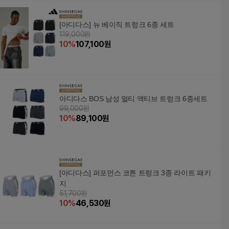
[아디다스] 뉴 베이직 트렁크 6종 세트
119,000원
10
%
107,100
원
아디다스 BOS 남성 멀티 액티브 트렁크 6종세트
99,000원
10
%
89,100
원
[아디다스] 퍼포먼스 코튼 트렁크 3종 라이트 패키
지
51,700원
10
%
46,530
원