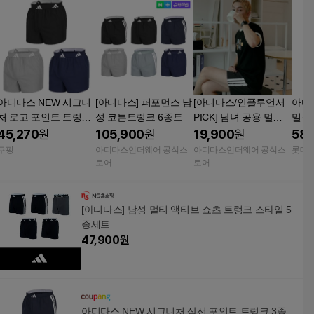
아디다스 NEW 시그니
[아디다스] 퍼포먼스 남
[아디다스/인플루언서
아디
처 로고 포인트 트렁크
성 코튼트렁크 6종트
PICK] 남녀 공용 멀티
밀특
3종 95(M) GREY NAV
액티브 올인원 트렁크
남성
45,270
원
105,900
원
19,900
원
58,
 BLACK 남자 남성 사
쇼츠
크 
쿠팡
아디다스언더웨어 공식스
아디다스언더웨어 공식스
롯데
각 팬티 속옷 트렁크팬
토어
토어
티
[아디다스] 남성 멀티 액티브 쇼츠 트렁크 스타일 5
종세트
47,900
원
아디다스 NEW 시그니처 삼선 포인트 트렁크 3종