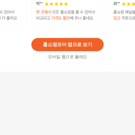
엘르이너웨어 남성 썸머 버드 트렁크EBMTK211N
V 463694
25,000원
15
%
21,250
원
홈쇼핑모아 앱으로 보기
모바일 웹으로 볼래요
남성 트렁크 박서 팬티 랜덤5매
21,500
원
남성 트렁크 박서 팬티 진색 랜덤1매
4,700
원