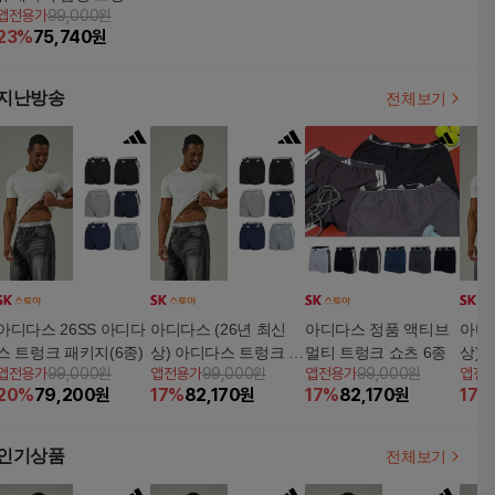
앱전용가
99,000원
패키지 (6종)
23
%
75,740
원
지난방송
전체보기
아디다스 26SS 아디다
아디다스 (26년 최신
아디다스 정품 액티브
아디다
스 트렁크 패키지(6종)
상) 아디다스 트렁크 패
멀티 트렁크 쇼츠 6종
상) 
앱전용가
99,000원
앱전용가
99,000원
앱전용가
99,000원
앱전
키지(6종)
키지(
20
%
79,200
원
17
%
82,170
원
17
%
82,170
원
17
%
인기상품
전체보기