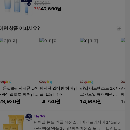
45,900원
먼트
7
%
42,690
원
이런 상품 어떠세요?
미용실클리닉제품 DA
씨피원 갈색병 헤어앰
라입 어드밴스드 2X 아
라입 
NAMI 열보호 헤어앰플
플, 10ml, 4개
르간오일 헤어에센스,
헤어
20EA 단백질 셀프 손상
1개, 100ml
리, 2
29,920
원
14,730
원
14,900
원
15,
모 복구 영양 오일 머리
영양제 염색 헤어앰플
극손상 헤어앰플 단백
단백질 본드 앰플 에센스 페어앤프리지아 145ml x
질 앰플 트리트먼트 헤
4+단백질 앰플 15ml / 헤어에센스 노워시 트리트먼