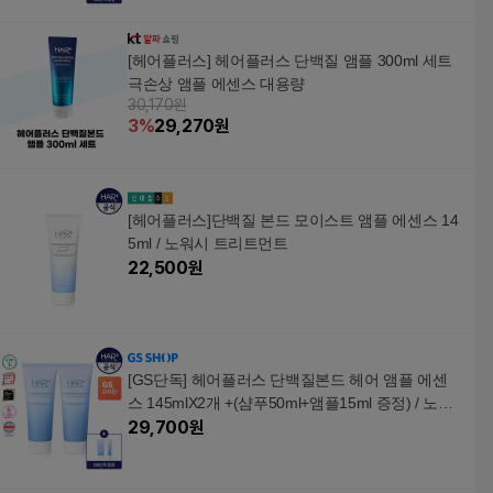
[헤어플러스] 헤어플러스 단백질 앰플 300ml 세트
극손상 앰플 에센스 대용량
30,170원
3
%
29,270
원
[헤어플러스]단백질 본드 모이스트 앰플 에센스 14
5ml / 노워시 트리트먼트
22,500
원
[GS단독] 헤어플러스 단백질본드 헤어 앰플 에센
스 145mlX2개 +(샴푸50ml+앰플15ml 증정) / 노워
시 트리트먼트
29,700
원