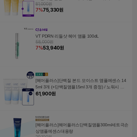
어에센스 헤어단백질,
81,000원
트
20개, 13ml
7
%
75,330
원
VT PDRN 리들샷 헤어 앰플 100dL
58,000원
7
%
53,940
원
[헤어플러스]단백질 본드 모이스트 앰플에센스 14
5ml 3개 (+단백질앰플15ml 3개 증정) / 노워시 트
리트먼트
61,900
원
[헤어플러스]헤어플러스단백질앰플300ml세트극손
상앰플에센스대용량