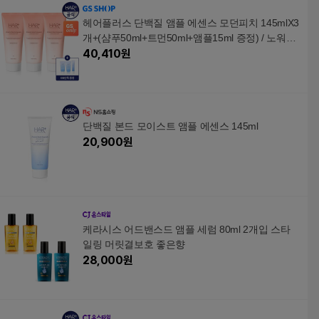
헤어플러스 단백질 앰플 에센스 모던피치 145mlX3
개+(샴푸50ml+트먼50ml+앰플15ml 증정) / 노워시
트리트먼트 퍼퓸에센스
40,410
원
단백질 본드 모이스트 앰플 에센스 145ml
20,900
원
케라시스 어드밴스드 앰플 세럼 80ml 2개입 스타
일링 머릿결보호 좋은향
28,000
원