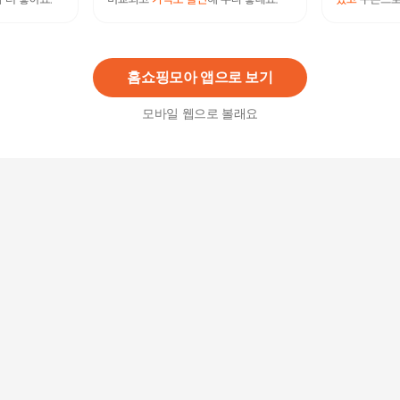
단백질 본드 모이스트 워터 에센스 200ml x5+단백
질 앰플 15ml / 헤어미스트 노워시 트리트먼트
99,500원
7
%
92,540
원
홈쇼핑모아 앱으로 보기
모바일 웹으로 볼래요
단백질 본드 앰플 에센스 페어앤프리지아 145ml x
5개 / 헤어에센스 노워시 트리트먼트
74,500원
7
%
69,290
원
단백질 본드 워터 에센스 200ml x 5개+단백질 앰플
15ml / 헤어미스트 노워시 트리트먼트
94,500원
7
%
87,890
원
[세라클리닉] 극손상모 영양케어 헤어 앰플오일 95