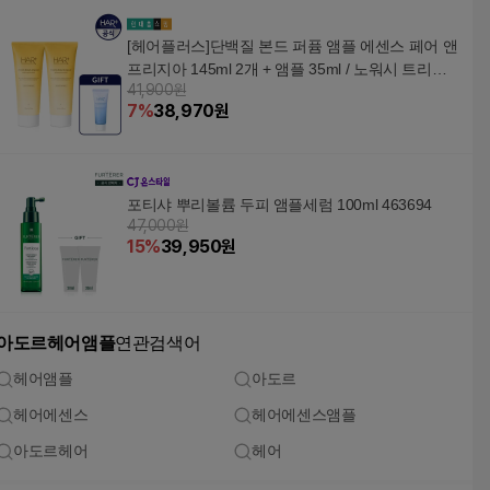
[헤어플러스]단백질 본드 퍼퓸 앰플 에센스 페어 앤
프리지아 145ml 2개 + 앰플 35ml / 노워시 트리트
41,900원
먼트
7
%
38,970
원
포티샤 뿌리볼륨 두피 앰플세럼 100ml 463694
47,000원
15
%
39,950
원
아도르헤어앰플
연관검색어
헤어앰플
아도르
헤어에센스
헤어에센스앰플
아도르헤어
헤어