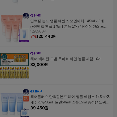
단백질 본드 앰플 에센스 모던피치 145ml x 5개
(+단백질 앰플 145ml 본품 1개) / 헤어에센스 노워
129,500원
시 트리트먼트
7
%
120,440
원
헤어 케라틴 모발 두피 비타민 앰플 세럼 10개
33,000
원
헤어플러스 단백질본드 헤어 앰플 에센스 145mlX3
개 (+샴푸50ml+트먼50ml+앰플15ml 증정) / 노워시
트리트먼트
39,450
원