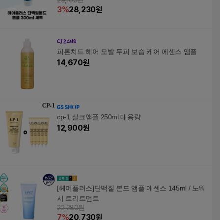
29,100원
3
%
28,230
원
피톤치드 헤어 모발 두피 보습 케어 에센스 앰플
14,670
원
cp-1 실크앰플 250ml 대용량
12,900
원
[헤어플러스]단백질 본드 앰플 에센스 145ml / 노워
시 트리트먼트
22,280원
7
%
20,730
원