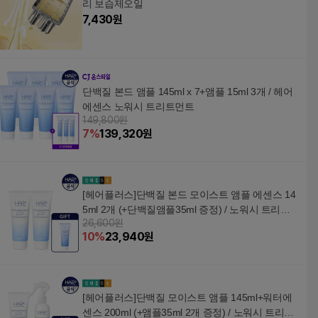
리 보습제오일
7,430
원
단백질 본드 앰플 145ml x 7+앰플 15ml 3개 / 헤어
에센스 노워시 트리트먼트
149,800원
7
%
139,320
원
[헤어플러스]단백질 본드 모이스트 앰플 에센스 14
5ml 2개 (+단백질앰플35ml 증정) / 노워시 트리트
26,600원
먼트
10
%
23,940
원
[헤어플러스]단백질 모이스트 앰플 145ml+워터에
센스 200ml (+앰플35ml 2개 증정) / 노워시 트리트