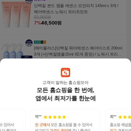
단백질 본드 앰플 에센스 모던피치 145ml x 3개 /
헤어에센스 노워시 트리트먼트
50,000원
7
%
46,500
원
[헤어플러스]단백질 워터에센스 헤어미스트 200ml
3개 (+단백질앰플15ml X2개 증정) / 노워시 트리트
55,900원
먼트
7
%
51,990
원
고객이 말하는 홈쇼핑모아
모든 홈쇼핑을 한 번에,
시카알엑스 비세린 비베놈 안티 헤어로스 앰플 20
ml 1개
앱에서 최저가를 한눈에
21,000원
17
%
17,430
원