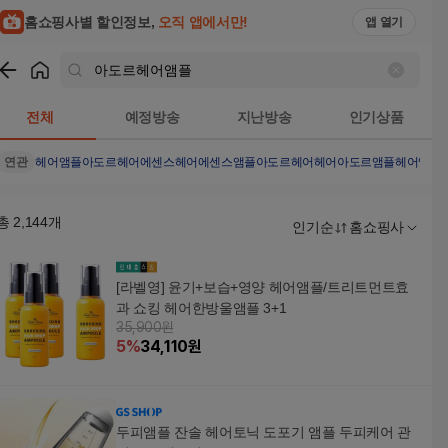
홈쇼핑사별 할인정보,
오직 앱에서만!
앱 열기
쇼핑
아도르헤어앰플
검색결과
전체
예정방송
지난방송
인기상품
연관
헤어앰플
아도르
헤어에센스
헤어에센스앰플
아도르헤어
헤어
아도르앰플
헤어앰플
총
2,144
개
인기순
홈쇼핑사
[라벨영] 윤기+보습+영양 헤어앰플/트리트먼트효
과 쇼킹 헤어한방울앰플 3+1
35,900원
5
%
34,110
원
두피앰플 잔솔 헤어토닉 도포기 앰플 두피케어 관