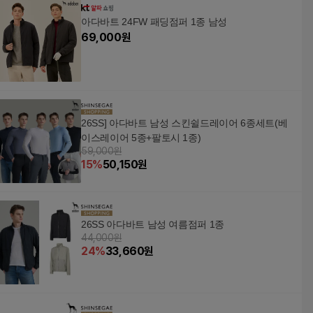
아다바트 24FW 패딩점퍼 1종 남성
69,000
원
26SS] 아다바트 남성 스킨쉴드레이어 6종세트(베
이스레이어 5종+팔토시 1종)
59,000원
15
%
50,150
원
26SS 아다바트 남성 여름점퍼 1종
44,000원
24
%
33,660
원