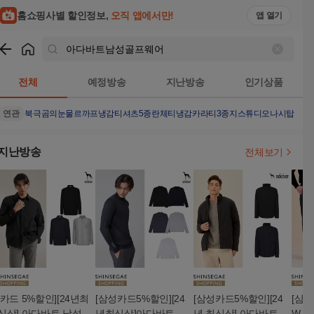
홈쇼핑사별 할인정보,
오직 앱에서만!
앱 열기
쇼핑
아다바트남성골프웨어
검색결과
전체
예정방송
지난방송
인기상품
연관
북극곰의눈물
르까프냉감티셔츠5종
란체티냉감카라티3종
지스튜디오나시탑4종
지난방송
전체보기
[카드 5%할인][24년최
[삼성카드5%할인][24
[삼성카드5%할인][24
[삼성
신상] 아다바트 남성 스
년최신상]아다바트 골
년 최신상] 아다바트 남
W 최