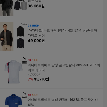
바트 남성
36,660
원
[아다바트][무료배송] [아다바트] [24년 최신상] 아
다바트 남성
49,000
원
아다바트화이트 남성 골프반팔티 A8M-MTS167 화
이트 카라티
47,000원
7
%
43,710
원
아다바트화이트 남성 반팔티 162 BL 골프웨어 카
라넥