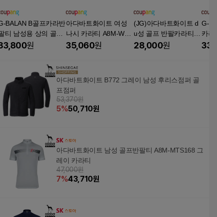
G-BALAN B골프카라반
아다바트화이트 여성
(JG)아다바트화이트 d
G-B
팔티 남성용 상의 골프
나시 카라티 A8M-WTS
u성 골프 반팔카라티셔
카라
웨어 경량 외출복
253 네이비
츠 균일가 택1 골프웨
성용
33,800
원
35,060
원
28,000
원
33,
어
아다바트화이트 B772 그레이 남성 후리스점퍼 골
프점퍼
53,370원
5
%
50,710
원
아다바트화이트 남성 골프반팔티 A8M-MTS168 그
레이 카라티
47,000원
7
%
43,710
원