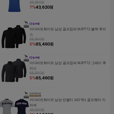
46,900원
7
%
43,620
원
아다바트화이트 남성 골프점퍼 MJP772 블랙 후리
스
68,900원
5
%
65,460
원
아다바트화이트 남성 골프점퍼 MJP772 그레이 후
리스
68,900원
5
%
65,460
원
아다바트화이트 남성 반팔티 143 택1 골프웨어 카
라넥
46,900원