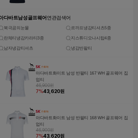
아다바트남성골프웨어
연관검색어
북극곰의눈물
르까프냉감티셔츠5종
란체티냉감카라티3종
지스튜디오나시탑4종
남자냉감티셔츠
냉감반팔티
아다바트화이트 남성 반팔티 167 WH 골프웨어 집
업티
46,900원
7
%
43,620
원
아다바트화이트 남성 반팔티 168 WH 골프웨어 집
업티
46,900원
7
%
43,620
원