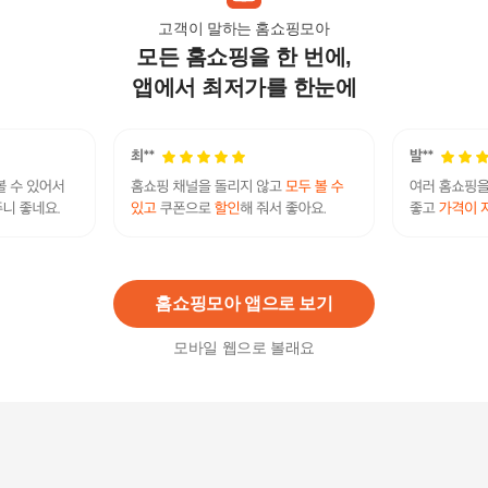
고객이 말하는 홈쇼핑모아
모든 홈쇼핑을 한 번에,
아다바트화이트 남성 골프반팔티 A8M-MTS151 2
종택1 카라티
앱에서 최저가를 한눈에
47,000원
7
%
43,710
원
아다바트화이트 남성 반팔티 161 택1 골프웨어 카
라넥
46,900원
7
%
43,620
원
홈쇼핑모아 앱으로 보기
모바일 웹으로 볼래요
아다바트화이트 남성 반팔티 168 택1 골프웨어 집
업티
46,900원
7
%
43,620
원