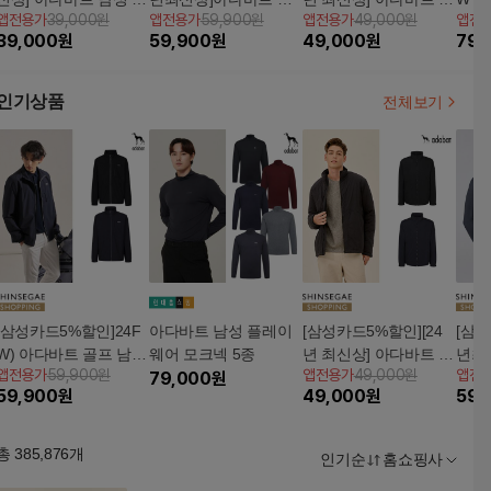
앱전용가
39,000원
앱전용가
59,900원
앱전용가
49,000원
앱전
킨 쉴드 썸머 자켓 2종
프 남성 스킨 쉴드 레이
성 패딩 점퍼
모팬
39,000
원
59,900
원
49,000
원
79,
어 5종
인기상품
전체보기
[삼성카드5%할인]24F
아다바트 남성 플레이
[삼성카드5%할인][24
[삼성
W) 아다바트 골프 남성
웨어 모크넥 5종
년 최신상] 아다바트 남
년최
앱전용가
59,900원
앱전용가
49,000원
앱전
간절기 점퍼
79,000
원
성 패딩 점퍼
프 남
59,900
원
49,000
원
59,
어 5
총
385,876
개
인기순
홈쇼핑사