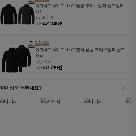
아다바트화이트 B772 남성 후리스점퍼 골프점퍼
택1
44,460원
5
%
42,240
원
아다바트화이트 B772 블랙 남성 후리스점퍼 골프
점퍼
53,370원
5
%
50,710
원
이런 상품 어떠세요?