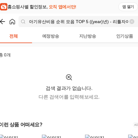
홈쇼핑사별 할인정보,
오직 앱에서만!
앱 열기
쇼핑
아기유산비용 순위 모음 TOP 5 ({year}년) - 리틀자이언트 
전체
예정방송
지난방송
인기상품
총
0
개
검색 결과가 없습니다.
다른 검색어를 입력해보세요.
이런 상품 어떠세요?