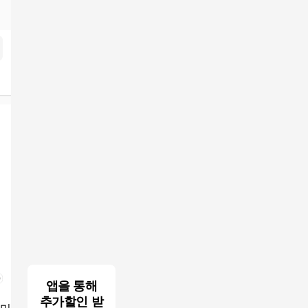
낙태수술가능한 곳 - 미프진 낙태약 구입 공식홈페이지 Mife123.xyz
검
앱을 통해
추가할인 받