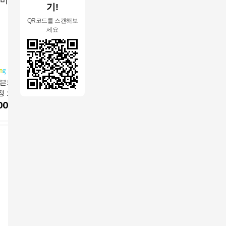
기!
QR코드를 스캔해보
세요
세븐모바일 알뜰폰
삼성 Ai 갤럭시Z 플립5
삼성전자 갤럭시 A17
KT알뜰폰
정 요금제 데이터
256GB 공기계 S급 (구
자급제 SM-A175N
LTE 5G/
한 유심
성품: 단말기 + 유심핀
00
원
398,000
원
290,200
원
1,000
+ 보호케이스 + 보호필
름 / 12개월 무상보증)
Re:think, 256GB, 그라
파이트