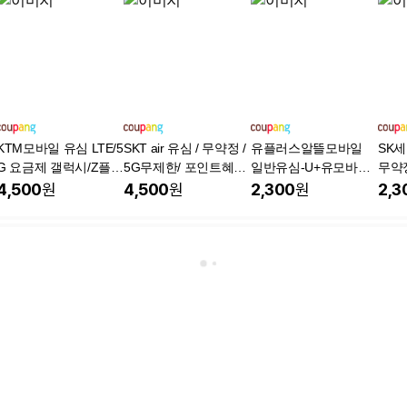
KTM모바일 유심 LTE/5
SKT air 유심 / 무약정 /
유플러스알뜰모바일
SK
G 요금제 갤럭시/Z플립
5G무제한/ 포인트혜택
일반유심-U+유모바일
무약
7/아이폰17 자급제 사
/ 자급제 / 알뜰폰 고민
알뜰폰 유심 LTE/5G요
무제
4,500
원
4,500
원
2,300
원
2,3
용가능
고객
금제 갤럭시S/Z플립7/
아이폰17 사용가능