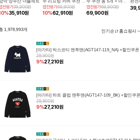
암막 양우산 더블세트
주 리프팅 커버 쿠션 총
주 쿠션 총 5개 + 아가
완전
앱전용가
39,900원
앱전용가
69,900원
앱전용가
69,900원
5개 + 아가타 캔버스백
타 크로스백 패키지
더블
39,
10
%
35,910
원
10
%
62,910
원
69,900
원
패키지
드)
총
1,978,993
개
인기순
홈쇼핑사
[아가타] 빅스코티 맨투맨(AGT147-119_NA) +할인쿠폰
29,900원
9
%
27,210
원
[아가타] 하트 클럽 맨투맨(AGT147-109_BK) +할인쿠
29,900원
9
%
27,210
원