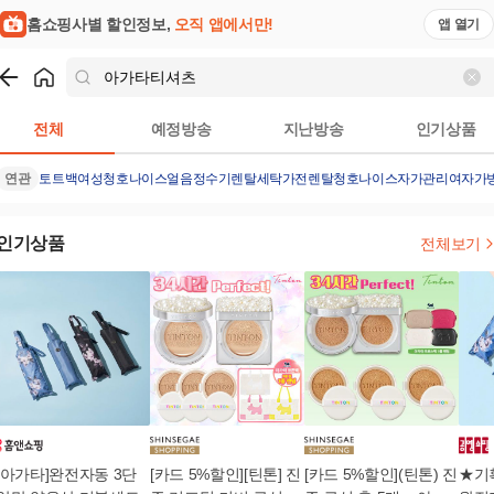
홈쇼핑사별 할인정보,
오직 앱에서만!
앱 열기
쇼핑
아가타티셔츠
검색결과
전체
예정방송
지난방송
인기상품
연관
토트백여성
청호나이스얼음정수기렌탈
세탁가전렌탈
청호나이스자가관리
여자가
인기상품
전체보기
[아가타]완전자동 3단
[카드 5%할인][틴톤] 진
[카드 5%할인](틴톤) 진
★기