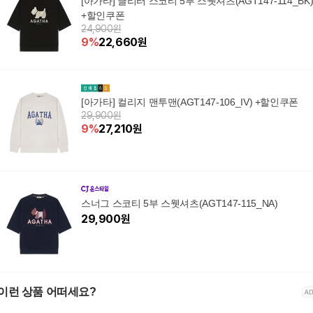
[아가타] 글리터 스코티 5부 스웻셔츠(AGT147-114_BK
+할인쿠폰
24,900원
9
%
22,660
원
[아가타] 컬리지 맨투맨(AGT147-106_IV) +할인쿠폰
29,900원
9
%
27,210
원
스너그 스코티 5부 스웻셔츠(AGT147-115_NA)
29,900
원
이런 상품 어떠세요?