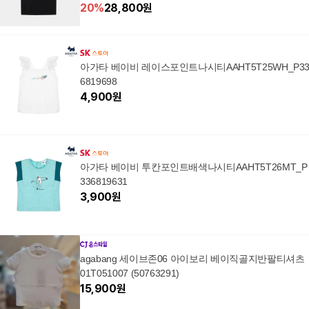
20
%
28,800
원
아가타 베이비 레이스포인트나시티AAHT5T25WH_P3
6819698
4,900
원
아가타 베이비 투칸포인트배색나시티AAHT5T26MT_P
336819631
3,900
원
agabang 세이브존06 아이보리 베이직골지반팔티셔츠
01T051007 (50763291)
15,900
원