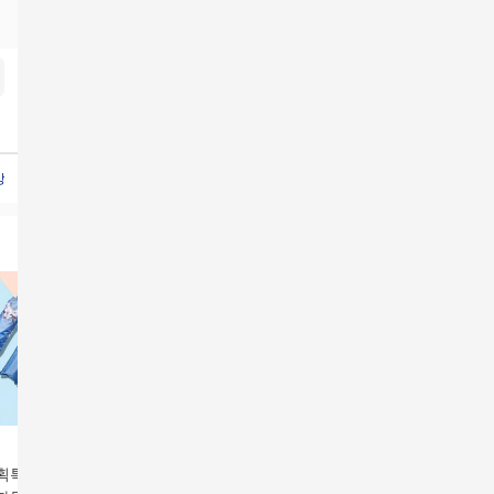
방
여성백
토드백여성가방
유메르가방
프라이가방
헤리메이슨백
동지현가방
가방크로스백
프
획특가★ [아가타]
(틴톤) 진주쿠션 빅스코
[카드 5%할인](틴톤) 대
[카드 5%