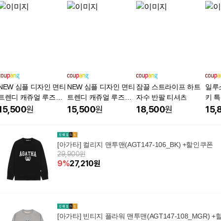
NEW 심플 디자인 면티
NEW 심플 디자인 면티
잠끌 스트라이프 하트
일루
트렌디 캐쥬얼 루즈핏
트렌디 캐쥬얼 루즈핏
자수 반팔 티셔츠
키 
빅사이즈 1+1
빅사이즈 1+1
15,500
원
15,500
원
18,500
원
15,
[아가타] 컬리지 맨투맨(AGT147-106_BK) +할인쿠폰
29,900원
9
%
27,210
원
[아가타] 빈티지 플라워 맨투맨(AGT147-108_MGR) +