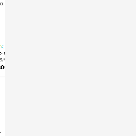
소 디즈니 워킹 미
로렌미 레프 스트라이
[아가타] 봉주르 스코티
[아가타]
특양면 반팔 티셔츠
프 반팔티 S25SMT032
5부 스웻셔츠(AGT147-
5부 스웻셔
504
112_BK)
114_BK)
800
원
18,900
원
15,900
원
15,900
할