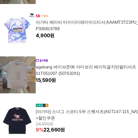
아가타 베이비 타이다이레이어드티셔츠AAMT3T23PU
P336819788
4,900
원
agabang 세이브존06 아이보리 베이직골지반팔티셔츠
01T051007 (50763291)
15,590
원
[아가타] 스너그 스코티 5부 스웻셔츠(AGT147-115_NA
+할인쿠폰
24,900원
9
%
22,660
원