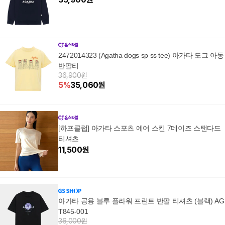
2472014323 (Agatha dogs sp ss tee) 아가타 도그 아동
반팔티
36,900원
5
%
35,060
원
[하프클럽] 아가타 스포츠 에어 스킨 7데이즈 스탠다드
티셔츠
11,500
원
아가타 공용 블루 플라워 프린트 반팔 티셔츠 (블랙) AG
T845-001
36,000원