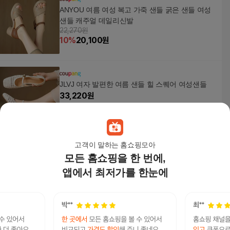
ANYOU 여름 여성 복고 가죽 샌들 굵은 샌들 여성
샌들 캐주얼 데일리신발
22,270원
10
%
20,100
원
JLVJ 여자 발편한 여름 샌들 힐 스퀘어 여성샌들
33,220
원
고객이 말하는 홈쇼핑모아
모든 홈쇼핑을 한 번에,
POMTOR여성샌들여름프렌치 플랫폼샌들
14,650
원
앱에서 최저가를 한눈에