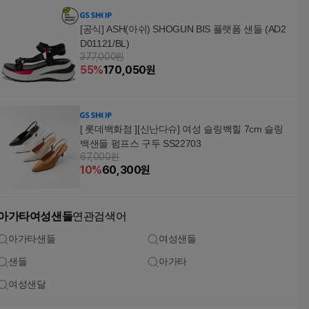
[공식] ASH(아쉬) SHOGUN BIS 플랫폼 샌들 (AD2
D01121/BL)
377,000원
55
%
170,050
원
[ 롯데백화점 ][신난다슈] 여성 슬링백힐 7cm 슬링
백샌들 펌프스 구두 SS22703
67,000원
10
%
60,300
원
아가타여성샌들
연관검색어
아가타샌들
여성샌들
샌들
아가타
여성샌달