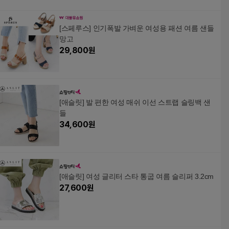
[스페루스] 인기폭발 가벼운 여성용 패션 여름 샌들
망고
29,800
원
[애슬릿] 발 편한 여성 매쉬 이선 스트랩 슬링백 샌
들
34,600
원
[애슬릿] 여성 글리터 스타 통굽 여름 슬리퍼 3.2cm
27,600
원