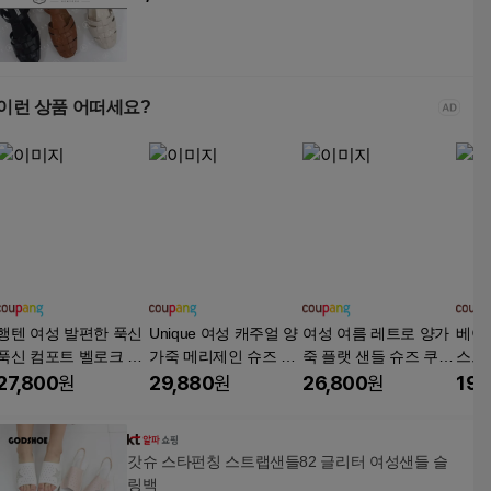
이런 상품 어떠세요?
행텐 여성 발편한 푹신
Unique 여성 캐주얼 양
여성 여름 레트로 양가
베이
푹신 컴포트 벨로크 샌
가죽 메리제인 슈즈 발
죽 플랫 샌들 슈즈 쿠션
스트
들 HT-6605
편한 메쉬 통기성 슬립
발편한 신발
27,800
원
29,880
원
26,800
원
19,
온 샌들 단화
갓슈 스타펀칭 스트랩샌들82 글리터 여성샌들 슬
링백