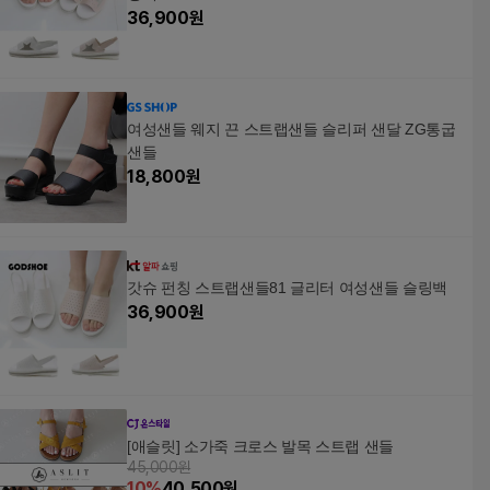
36,900
원
여성샌들 웨지 끈 스트랩샌들 슬리퍼 샌달 ZG통굽
샌들
18,800
원
갓슈 펀칭 스트랩샌들81 글리터 여성샌들 슬링백
36,900
원
[애슬릿] 소가죽 크로스 발목 스트랩 샌들
45,000원
10
%
40,500
원