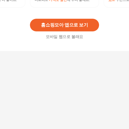
LIYIFB 스트랩 쪼리샌들 글래디에이터샌들 여성빅
사이즈샌들265-225
132,820원
69
%
41,370
원
홈쇼핑모아 앱으로 보기
모바일 웹으로 볼래요
LIYIFB 소가죽 글래디에이터 샌들 로마샌들 여성
빅사이즈샌들 265-225
168,230원
74
%
43,520
원
FULIBS 편안한 여성 쪼리샌들 스트랩샌들 빅사이
즈샌들265-220
138,520원
73
%
37,210
원
핏플랍 fitflop 여름 여성 샌들 크로스 일자 샌들 스