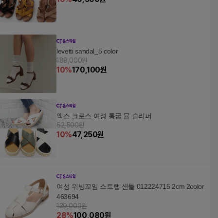
levetti sandal_5 color
189,000원
10
%
170,100
원
엑스 크로스 여성 통굽 뮬 슬리퍼
52,500원
10
%
47,250
원
여성 위빙꼬임 스트랩 샌들 012224715 2cm 2color
463694
139,000원
28
%
100,080
원