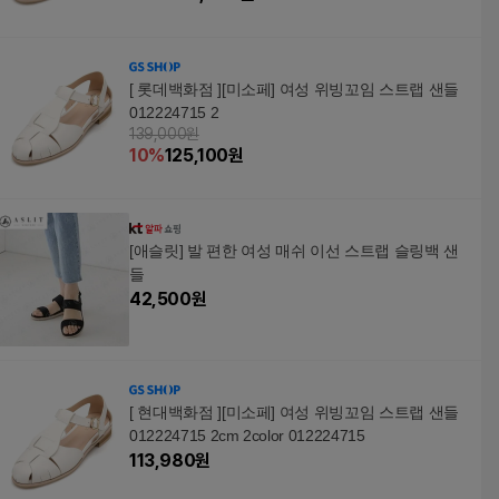
[ 롯데백화점 ][미소페] 여성 위빙꼬임 스트랩 샌들
012224715 2
139,000원
10
%
125,100
원
[애슬릿] 발 편한 여성 매쉬 이선 스트랩 슬링백 샌
들
42,500
원
[ 현대백화점 ][미소페] 여성 위빙꼬임 스트랩 샌들
012224715 2cm 2color 012224715
113,980
원