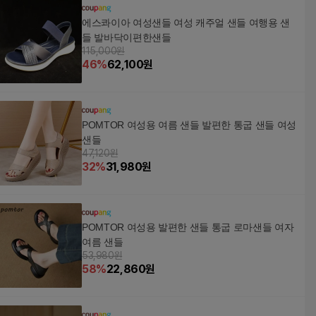
에스콰이아 여성샌들 여성 캐주얼 샌들 여행용 샌
들 발바닥이편한샌들
115,000원
46
%
62,100
원
POMTOR 여성용 여름 샌들 발편한 통굽 샌들 여성
샌들
47,120원
32
%
31,980
원
POMTOR 여성용 발편한 샌들 통굽 로마샌들 여자
여름 샌들
53,980원
58
%
22,860
원