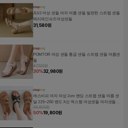
JLVJ 여성 샌들 여자 여름 샌들 발편한 스트랩 샌들
메리제인슈즈여성샌들
31,580
원
POMTOR 여성 샌들 통굽 샌들 스트랩 샌들 여름샌
들
47,120원
30
%
32,980
원
에스비피 여자 여성 2cm 밴딩 스트랩 샌들 여름 샌
달 225~250 밴드 X선 엑스형 여성샌들 여자샌들
39,800원
여성여름샌들 밴딩샌들 스트랩샌들 여성스트랩샌
50
%
19,800
원
들 SBPSD10601202