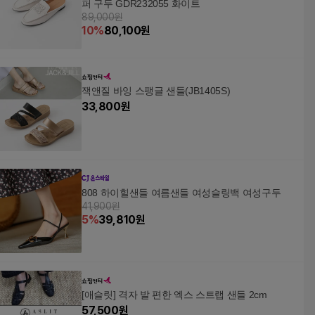
퍼 구두 GDR232055 화이트
89,000원
10
%
80,100
원
잭앤질 바잉 스팽글 샌들(JB1405S)
33,800
원
808 하이힐샌들 여름샌들 여성슬링백 여성구두
41,900원
5
%
39,810
원
[애슬릿] 격자 발 편한 엑스 스트랩 샌들 2cm
57,500
원