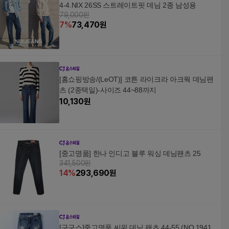
4-4.NIX 26SS 스트레이트핏 데님 2종 남성용
79,000원
7
%
73,470
원
[홈쇼핑방송/(LeOT)] 코튼 라이크라 아크웍 데님팬
츠 (2종택일)-사이즈 44~88까지
10,130
원
[중고명품] 한나 인디고 블루 워싱 데님팬츠 25
341,500원
14
%
293,690
원
[구구스]중고명품 씨위 데님 팬츠 44-55 (NO 1941