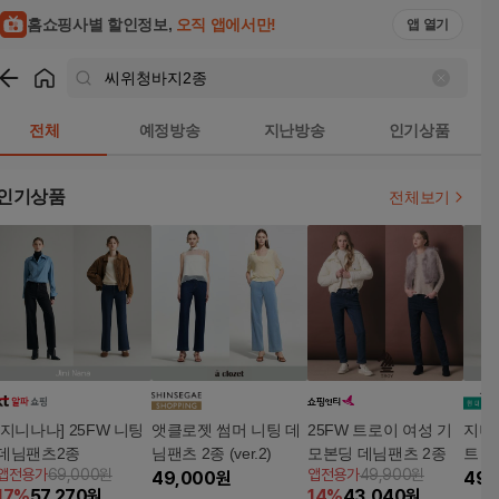
홈쇼핑사별 할인정보,
오직 앱에서만!
앱 열기
쇼핑
씨위청바지2종
검색결과
전체
예정방송
지난방송
인기상품
인기상품
전체보기
[지니나나] 25FW 니팅
앳클로젯 썸머 니팅 데
25FW 트로이 여성 기
지니
데님팬츠2종
님팬츠 2종 (ver.2)
모본딩 데님팬츠 2종
트 
앱전용가
69,000원
앱전용가
49,900원
49,000
원
49,
17
%
57,270
원
14
%
43,040
원