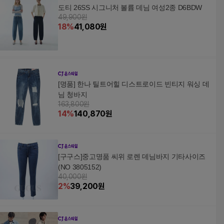
도티 26SS 시그니처 볼륨 데님 여성2종 D6BDW
49,900원
18
%
41,080
원
[명품] 한나 틸트어힐 디스트로이드 빈티지 워싱 데
님 청바지
163,800원
14
%
140,870
원
[구구스]중고명품 씨위 로렌 데님바지 기타사이즈
(NO 3805152)
40,000원
2
%
39,200
원