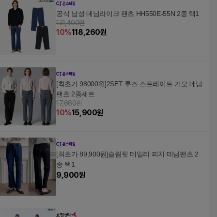
공식 남성 데님라이크 팬츠 HH550E-55N 2종 택1
131,400원
10
%
118,260
원
[최초가 98000원]2SET 루즈 스트레이트 기모 데님
팬츠 2종세트
17,660원
10
%
15,900
원
[최초가 89,900원]슬림핏 데일리 피치 데님팬츠 2
종 택1
9,900
원