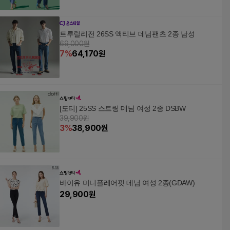
트루릴리전 26SS 액티브 데님팬츠 2종 남성
69,000원
7
%
64,170
원
[도티] 25SS 스트링 데님 여성 2종 DSBW
39,900원
3
%
38,900
원
바이유 미니플레어핏 데님 여성 2종(GDAW)
29,900
원