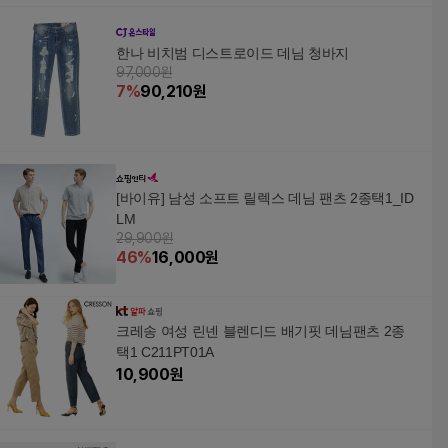
한나 비치범 디스트로이드 데님 청바지
97,000원
7
%
90,210
원
[바이유] 남성 소프트 릴렉스 데님 팬츠 2종택1_ID
LM
29,900원
46
%
16,000
원
크레송 여성 린넨 블렌디드 배기핏 데님팬츠 2종
택1 C211PT01A
10,900
원