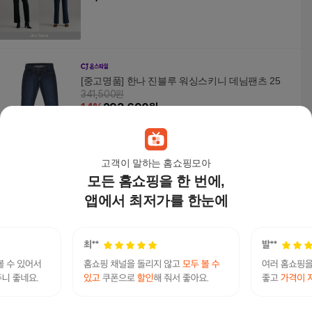
[중고명품] 한나 진블루 워싱스키니 데님팬츠 25
341,500원
14
%
293,690
원
고객이 말하는 홈쇼핑모아
모든 홈쇼핑을 한 번에,
에콕스 25FW 보아퍼 본딩 데님 남성 2종
59,900원
앱에서 최저가를 한눈에
2
%
58,900
원
[최초가89,900원]26SS 마스터핏 에어리 쿨스판데
님 2종