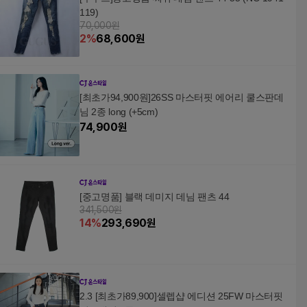
119)
70,000원
2
%
68,600
원
[최초가94,900원]26SS 마스터핏 에어리 쿨스판데
님 2종 long (+5cm)
74,900
원
[중고명품] 블랙 데미지 데님 팬츠 44
341,500원
14
%
293,690
원
2.3 [최초가89,900]셀렙샵 에디션 25FW 마스터핏