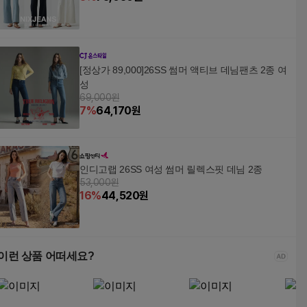
[정상가 89,000]26SS 썸머 액티브 데님팬츠 2종 여
성
69,000원
7
%
64,170
원
인디고랩 26SS 여성 썸머 릴렉스핏 데님 2종
53,000원
16
%
44,520
원
이런 상품 어떠세요?