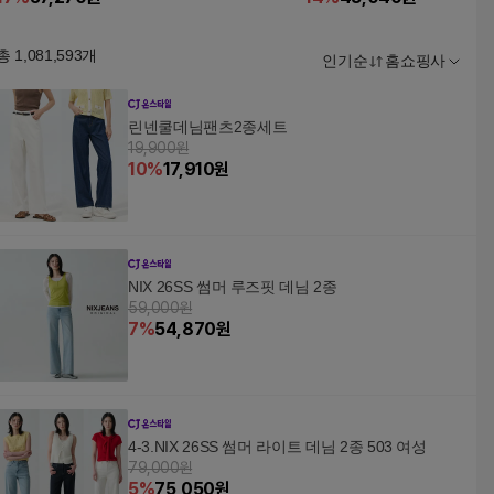
총
1,081,593
개
인기순
홈쇼핑사
린넨쿨데님팬츠2종세트
19,900원
10
%
17,910
원
NIX 26SS 썸머 루즈핏 데님 2종
59,000원
7
%
54,870
원
4-3.NIX 26SS 썸머 라이트 데님 2종 503 여성
79,000원
5
%
75,050
원