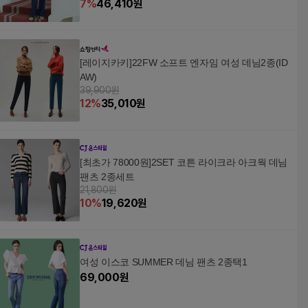
7
%
46,410
원
[레이지카키]22FW 소프트 엔자임 여성 데님2종(ID
AW)
39,900원
12
%
35,010
원
[최초가 78000원]2SET 코튼 라이크라 아크웍 데님
팬츠 2종세트
21,800원
10
%
19,620
원
여성 이스코 SUMMER 데님 팬츠 2종택1
69,000
원