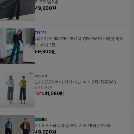
기모데님 2종
49,900
원
[최초가79,900/25~26 ONLY]25FW 마스터핏 와이
드 데님 2종
59,900
원
도티 26SS 썸머 인견 데님 여성 2종 (D6B8W)
49,900원
18
%
41,080
원
지니나나 울트라 컴포트 기모 데님팬츠2종
49,000
원