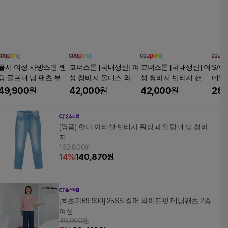
울시 여성 사방스판 밴
코너스톤 [국내생산] 여
코너스톤 [국내생산] 여
SAH
딩 골프 데님 팬츠 부츠
성 청바지 올디스 와이
성 청바지 빈티지 샌드
데님 
컷 연청 진청
드 W1D4151
와이드 W1D3251
딩 
49,900
원
42,000
원
42,000
원
28,
[명품] 한나 아티산 빈티지 워싱 페인팅 데님 청바
지
163,800원
14
%
140,870
원
[최초가69,900] 25SS 썸머 와이드핏 데님팬츠 2종
여성
49,900원