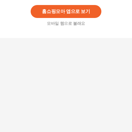
69,900
원
홈쇼핑모아 앱으로 보기
모바일 웹으로 볼래요
[구구스]중고명품 씨위 올 블루스 데님 팬츠 ~44 (N
O 2429954)
45,000원
2
%
44,100
원
태그미 [GS단독] 세미플레어핏 데님 팬츠 2종 택1
19,000
원
[씨위데님]Jackie In Sunday Morning
106,630
원