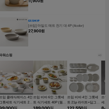
11,900
원
[쓰임] 마일드 매트 찬기 대 4P (4color)
27,900
원
파워쇼핑
쓰임 클래식레이스 4인
쓰임 비바 6인 그릇세
쓰임 비바 4인 그릇세
쓰임 
그릇세트 식기세트 25
트 식기세트 40P (웜그
트 21p 라이트+딥그레
P 화이트 그릇세트
레이) 스톤웨어 신혼 집
이 신혼 식기 홈세트 한
99,000
원
189,000
원
122,550
원
84,