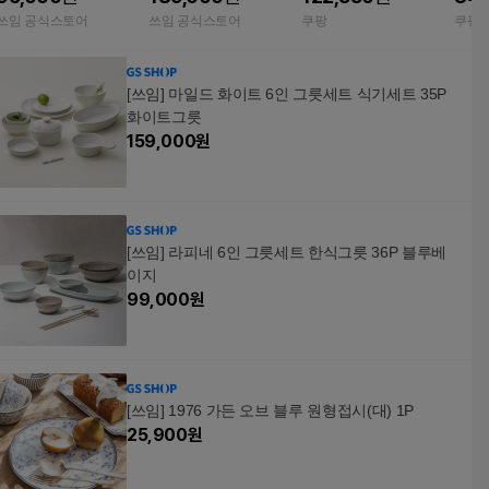
들이 그릇세트
식기 공기 대접 접시
쓰임 공식스토어
쓰임 공식스토어
쿠팡
쿠팡
[쓰임] 마일드 화이트 6인 그릇세트 식기세트 35P
화이트그릇
159,000
원
[쓰임] 라피네 6인 그릇세트 한식그릇 36P 블루베
이지
99,000
원
[쓰임] 1976 가든 오브 블루 원형접시(대) 1P
25,900
원