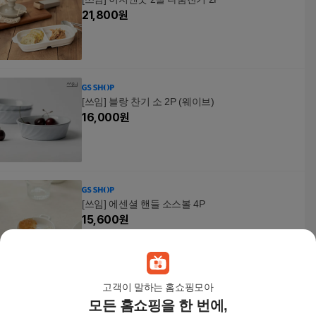
21,800
원
[쓰임] 블랑 찬기 소 2P (웨이브)
16,000
원
[쓰임] 에센셜 핸들 소스볼 4P
15,600
원
고객이 말하는 홈쇼핑모아
모든 홈쇼핑을 한 번에,
[쓰임] 마리벨 공기 4P (2color)