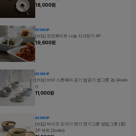
18,000
원
[쓰임] 모던화이트 나눔 사각찬기 4P
19,600
원
[쓰임] 비바 스톤웨어 공기 밥공기 밥그릇 2p (4colo
r)
11,000
원
[쓰임] 바이즈 도자기 면기 면기그릇 덮밥그릇 (중)
2P 세트 (2color)