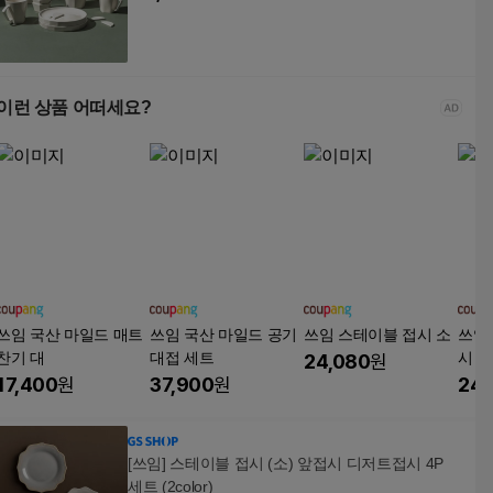
이런 상품 어떠세요?
쓰임 국산 마일드 매트
쓰임 국산 마일드 공기
쓰임 스테이블 접시 소
쓰임
찬기 대
대접 세트
시
24,080
원
17,400
원
37,900
원
24,
[쓰임] 스테이블 접시 (소) 앞접시 디저트접시 4P
세트 (2color)