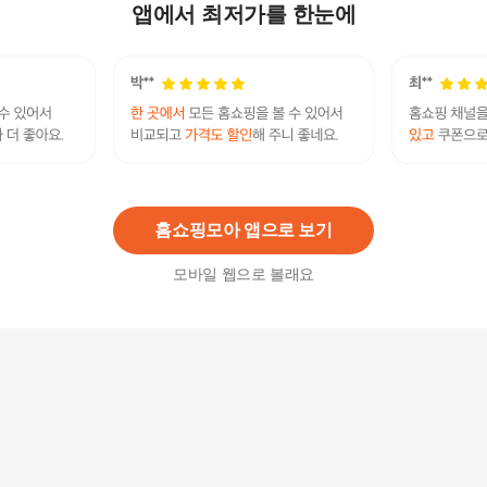
23,600
원
앱에서 최저가를 한눈에
쓰임 블랑 접시 세트 4P 접시세트 식기세트 식당
가정 주부 자취
93,500
원
홈쇼핑모아 앱으로 보기
모바일 웹으로 볼래요
[쓰임] 보담 6인 그릇세트 식기세트 42P
159,000
원
쓰임 블랑 접시 세트 4P 접시세트 식기세트 식당
가정 주부 자취