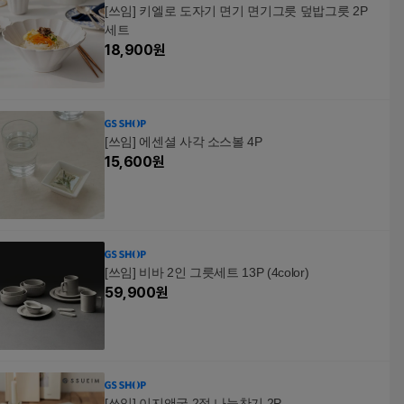
[쓰임] 키엘로 도자기 면기 면기그릇 덮밥그릇 2P
세트
18,900
원
[쓰임] 에센셜 사각 소스볼 4P
15,600
원
[쓰임] 비바 2인 그릇세트 13P (4color)
59,900
원
[쓰임] 이지앤굿 2절 나눔찬기 2P