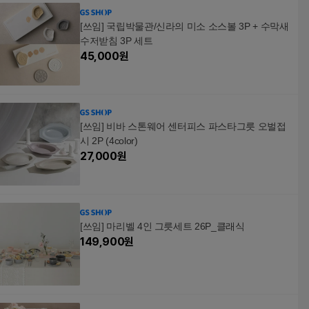
[쓰임] 국립박물관/신라의 미소 소스볼 3P + 수막새
수저받침 3P 세트
45,000
원
[쓰임] 비바 스톤웨어 센터피스 파스타그릇 오벌접
시 2P (4color)
27,000
원
[쓰임] 마리벨 4인 그릇세트 26P_클래식
149,900
원