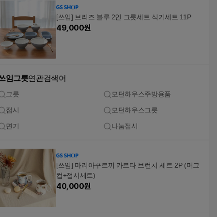
[쓰임] 브리즈 블루 2인 그릇세트 식기세트 11P
49,000
원
쓰임그릇
연관검색어
그릇
모던하우스주방용품
접시
모던하우스그릇
면기
나눔접시
[쓰임] 마리아꾸르끼 카르타 브런치 세트 2P (머그
컵+접시세트)
40,000
원