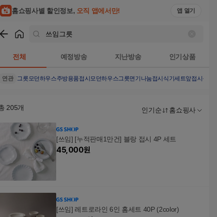
홈쇼핑사별 할인정보,
오직 앱에서만!
앱 열기
쇼핑
쓰임그릇
검색결과
전체
예정방송
지난방송
인기상품
연관
그릇
모던하우스주방용품
접시
모던하우스그릇
면기
나눔접시
식기세트
앞접시
윤도
총
205
개
인기순
홈쇼핑사
[쓰임] [누적판매1만건] 블랑 접시 4P 세트
45,000
원
[쓰임] 레트로라인 6인 홈세트 40P (2color)