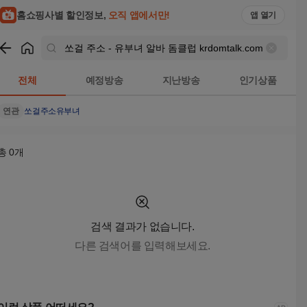
홈쇼핑사별 할인정보,
오직 앱에서만!
앱 열기
쇼핑
쏘걸 주소 - 유부녀 알바 돔클럽 krdomtalk.com
검색결과
전체
예정방송
지난방송
인기상품
연관
쏘걸주소
유부녀
총
0
개
검색 결과가 없습니다.
다른 검색어를 입력해보세요.