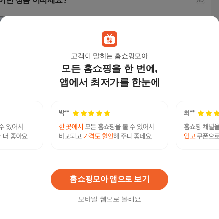
이런 상품 어떠세요?
고객이 말하는 홈쇼핑모아
모든 홈쇼핑을 한 번에,
앱에서 최저가를 한눈에
라라온 여성용 레이어
핏몬 여성 구김없는 플
라라온 여성용 레이어
ZAJ
드 링클 끈나시 롱 원피
리츠 끈 나시 롱 원피스
드 링클 끈나시 롱 원피
피스
스 26TSP4023
자체제작
스 26TSP4023
세련
9,900
원
17,400
원
9,900
원
29,
쏘걸 주소 - 유부녀 알바 돔클럽 krdomtalk.com
연관검색어
쏘걸주소
유부녀
홈쇼핑모아 앱으로 보기
모바일 웹으로 볼래요