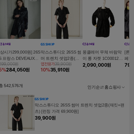
[상시가299,000원] 26S
막스스튜디오 26SS 썸
몽클레어 무체 바람막
[론칭
S 프랑스 DEVEAUX社
머 트렌치 셋업2종(재
이 롱 자켓 1C0001254
페인
299,000원
앱전용가
39,900원
썸머 후드 트렌치 자켓
킷+팬츠) [런칭 가격 6
A1K
2,090,000
원
후드
790
5
%
284,050
원
10
%
35,910
원
9,900원]
총
542,576
개
인기순
홈쇼핑사
막스스튜디오 26SS 썸머 트렌치 셋업2종(재킷+팬
츠) [런칭 가격 69,900원]
39,900
원