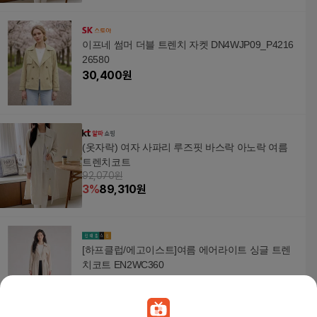
이프네 썸머 더블 트렌치 자켓 DN4WJP09_P4216
26580
30,400
원
(옷자락) 여자 사파리 루즈핏 바스락 아노락 여름
트렌치코트
92,070원
3
%
89,310
원
[하프클럽/에고이스트]여름 에어라이트 싱글 트렌
치코트 EN2WC360
62,370
원