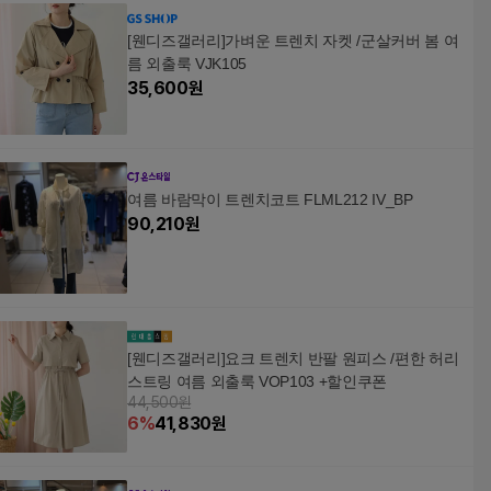
[웬디즈갤러리]가벼운 트렌치 자켓 /군살커버 봄 여
름 외출룩 VJK105
35,600
원
여름 바람막이 트렌치코트 FLML212 IV_BP
90,210
원
[웬디즈갤러리]요크 트렌치 반팔 원피스 /편한 허리
스트링 여름 외출룩 VOP103 +할인쿠폰
44,500원
6
%
41,830
원