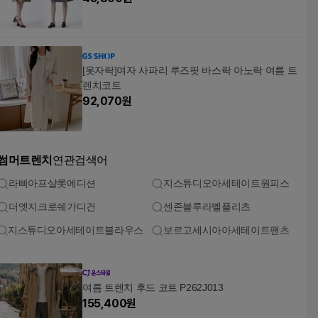
[옷자락]여자 사파리 루즈핏 바스락 아노락 여름 트
렌치코트
92,070
원
썸머트렌치
연관검색어
라삐아프샬롯에디션
지스튜디오아세테이트원피스
더엣지크로쉐가디건
센존블루라벨플리츠
지스튜디오아세테이트블라우스
보르고세시아아세테이트팬츠
여름 트렌치 후드 코트 P262J013
155,400
원