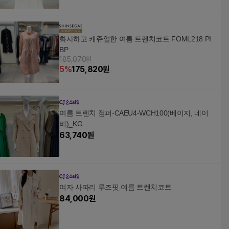
화사하고 캐쥬얼한 여름 트렌치코트 FOML218 PI
BP
185,070원
5
%
175,820
원
여름 트렌치 점퍼-CAEU4-WCH100(베이지, 네이
비)_KG
63,740
원
여자 사파리 루즈핏 여름 트렌치코트
84,000
원