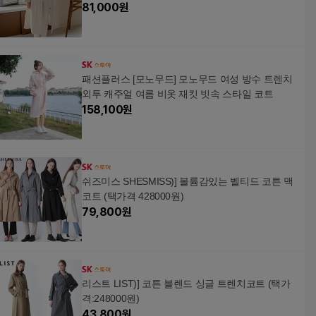
81,000
원
패션플러스 [모노무드] 모노무드 여성 방수 트렌치
외투 캐주얼 여름 비옷 재킷 빗속 스타일 코트
158,100
원
쉬즈미스 SHESMISS)] 볼륨감있는 벨티드 코튼 맥
코트 (택가격 428000원)
79,800
원
리스트 LIST)] 코튼 블렌드 싱글 트렌치코트 (택가
격:248000원)
43,800
원