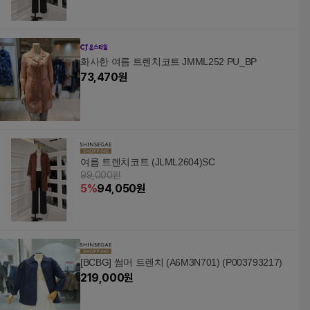
화사한 여름 트렌치코트 JMML252 PU_BP
73,470
원
여름 트렌치코트 (JLML2604)SC
99,000원
5
%
94,050
원
[BCBG] 썸머 트렌치 (A6M3N701) (P003793217)
219,000
원