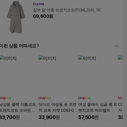
칠부 팔 여름 트렌치코트(FLML218)_SC
69,600
원
이런 상품 어떠세요?
남성용 블랙 더블코트
닷이프 여성용 숏 트렌
여성 클래식 싱글 롱 트
COS
트렌치코트 오버핏 캐
치 코트 자켓 D263-071
렌치코트 허리벨트 루
가을
주얼 아우터
2B
즈핏 봄가을 간절기 2
한 아
33,700
원
33,900
원
57,500
원
38,
컬러