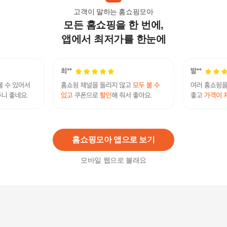
고객이 말하는 홈쇼핑모아
모든 홈쇼핑을 한 번에,
여자 사파리 루즈핏 바스락 아노락 여름 트렌치코
트
앱에서 최저가를 한눈에
92,070원
5
%
87,470
원
여름트렌치코트AH3YA01_BP
185,070
원
홈쇼핑모아 앱으로 보기
모바일 웹으로 볼래요
여성 봄 여름 뒤버튼 벨트 트렌치 자켓 +할인쿠폰
95,000원
7
%
88,350
원