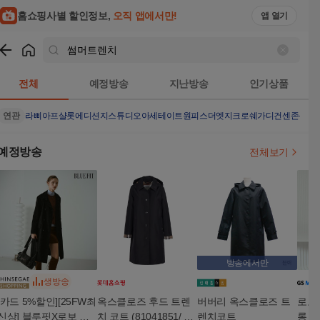
홈쇼핑사별 할인정보,
오직 앱에서만!
앱 열기
쇼핑
썸머트렌치
검색결과
전체
예정방송
지난방송
인기상품
연관
라삐아프샬롯에디션
지스튜디오아세테이트원피스
더엣지크로쉐가디건
센존블루
예정방송
전체보기
방송에서만
생방송
[카드 5%할인][25FW최
옥스클로즈 후드 트렌
버버리 옥스클로즈 트
로보 
신상] 블루핏X로보 이
치 코트 (81041851/ 81
렌치코트
롱 