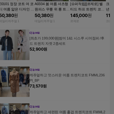
E0101 정장 코트 여 코
A0334 봄 여름 셔츠형
[슈퍼적립][르제로] 벨
크로
디 여름 얇은 디자인 고
원피스 무릎 위 롱 트임
티드 하프 트렌치 코트
년 
급스러운 스트릿 래쉬
면 마 트렌치 코트 여
LeZERO BELTED HAL
더블
50,380
원
50,380
원
145,000
원
114
가드 상의
F TRENCH COAT / BE
코트 
데일리캐주얼 1
데일리캐주얼 1
르제로
크로
IGE
[최초가 199,000원]썸머 1&1 시스루 시어점퍼 /후
드 트렌치 자켓 2종세트
52,900
원
캐쥬얼하고 멋스러운 여름 트렌치코트 FMML236
PI_BP
73,570
원
캐쥬얼하고 세련된 여름 홑겹 트렌치코트 FMML2