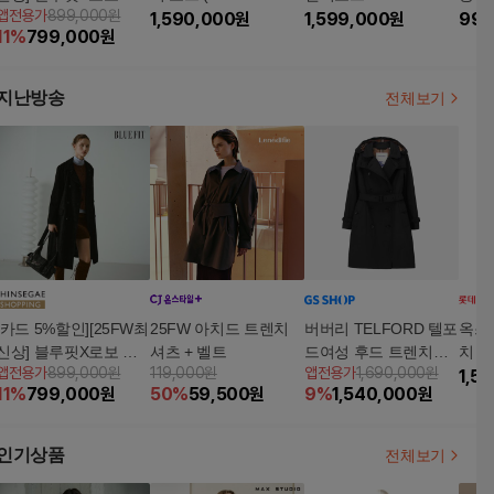
앱전용가
899,000원
태리 스웨이드 트렌치
041861)
1,590,000
원
1,599,000
원
999
11
%
799,000
원
코트
지난방송
전체보기
[카드 5%할인][25FW최
25FW 아치드 트렌치
버버리 TELFORD 텔포
옥스
신상] 블루핏X로보 이
셔츠 + 벨트
드여성 후드 트렌치코
치 코트
앱전용가
899,000원
119,000원
앱전용가
1,690,000원
태리 스웨이드 트렌치
트
0418
1,5
11
%
799,000
원
50
%
59,500
원
9
%
1,540,000
원
코트
인기상품
전체보기