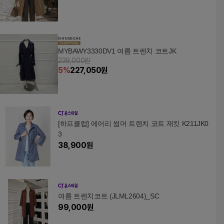
MYBAWY3330DV1 여름 트렌치 코트JK
239,000원
5
%
227,050
원
[하프클럽] 에어리 썸머 트렌치 코트 재킷 K211JK0
3
38,900
원
여름 트렌치코트 (JLML2604)_SC
99,000
원