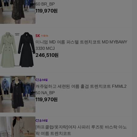
60 BR_BP
119,970
원
미니멈 MD 여름 파스텔 트렌치코트 MD MYBAWY
3330 MCJ
246,510
원
캐쥬얼하고 세련된 여름 홑겹 트렌치코트 FMML2
50 NA_BP
119,970
원
[하프클럽/옷자락]여자 사파리 루즈핏 바스락 아노
락 여름 트렌치코트