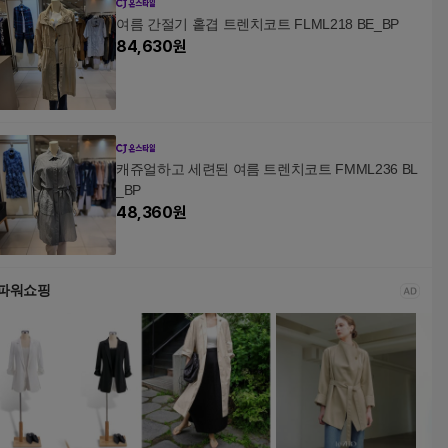
여름 간절기 홑겹 트렌치코트 FLML218 BE_BP
84,630
원
캐쥬얼하고 세련된 여름 트렌치코트 FMML236 BL
_BP
48,360
원
파워쇼핑