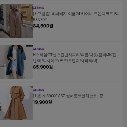
[하프클럽] 비씨비지 여름24 키어니 트렌치코트 B4
B3N702
84,600
원
H스타일OT센스린넨사파리/여름/자켓/점퍼/JK/린
넨/마/빅사이즈/코트/트렌치/사파리/빅
85,900
원
[최초가 89000]JS7 썸머롱트렌치코트1종
19,900
원