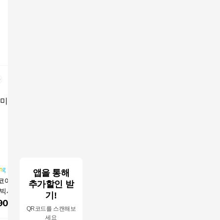
앱을 통해
코어 여성 여름 루
SOSISI 여성 슬림핏 라
여성 하트 패턴 슬림핏
besteff
추가할인 받
 빅사이즈 스트라
운드넥 케이블 반팔니
귀여운 디자인 데일리
원피스 하
기!
골지 리본 니트 원
트 원피스 DH1L26056
룩 여름 니트 원피스
심플 베이
900
원
23,900
원
19,120
원
23,90
QR코드를 스캔해보
 만삭 임부복 임산
1
름 무지 
세요