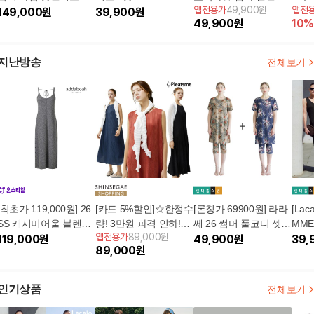
앱전용가
49,900원
앱전
149,000
원
39,900
원
피스 4종 세트
티지 
49,900
원
10
%
피스 
(총 
지난방송
전체보기
[최초가 119,000원] 26
[카드 5%할인]☆한정수
[론칭가 69900원] 라라
[Lac
SS 캐시미어울 블렌디
량! 3만원 파격 인하!☆
쎄 26 썸머 풀코디 셋업
MME
앱전용가
89,000원
드 니트원피스
119,000
원
여름 신상 플리츠미 원
4종 (원피스 2종+레깅
49,900
원
종
39,
89,000
원
피스+볼레로숄 셋업 2
스 2종)
종
인기상품
전체보기