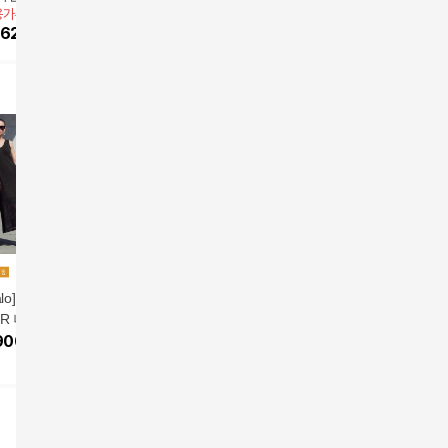
용가
69,900원
앱전용가
49,900원
앱전용가
59,900원
오픈 카라 썸머 원
티지 오픈 카라 썸머 원
벨티드 원피스1종 (+팬
스® 원피
99,900
62,910
원
10
%
44,910
원
10
%
53,910
원
1종 + 벨트 1종
피스 1종 + 벨트 1종
던트 벨트)
2종)(블랙,네이비)
(총 2종)(더스티핑크,샌
드베이지)
alo] 라칼로 26 SU
[PANASERINA] 파나세
스튜디오디페 26SS 경
스튜디오디
R 니트 원피스 1
리나 26SS 보타닉 썸머
량 썸머 나일론 원피스
량 썸머 
900
원
원피스
49,900
원
1종
59,900
원
2종
79,900