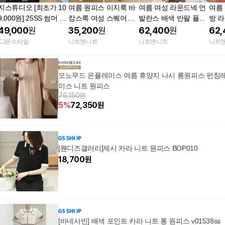
지스튜디오 [최초가 10
여름 원피스 이지룩 바
여름 여성 라운드넥 언
여름
9,000원] 25SS 썸머 홀
캉스룩 여성 스퀘어넥
발란스 배색 반팔 플레
방 
가먼트 니트 원피스 [블
날개 롱 원피스(4컬러)
어 원피스(2컬러)
반팔 
49,000
원
35,200
원
62,400
원
62,
랙 ONLY]
CJ온스타일
니트앤니트
니트앤니트
니트
모노무드 은플레이스 여름 휴양지 나시 롱원피스 펀칭
이스 니트 원피스
76,150원
5
%
72,350
원
[웬디즈갤러리]제시 카라 니트 원피스 BOP010
18,700
원
[바네사빈] 배색 포인트 카라 니트 롱 원피스 v01538ss