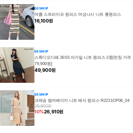
여름 스트라이프 원피스 여성나시 니트 롱원피스
16,100
원
스튜디오디페 26SS 아가일 니트 원피스 2종[런칭 가격
79,900원]
49,900
원
크레송 썸머베이지 니트 배식 원피스 R2221OP06_04
29,900원
10
%
26,910
원