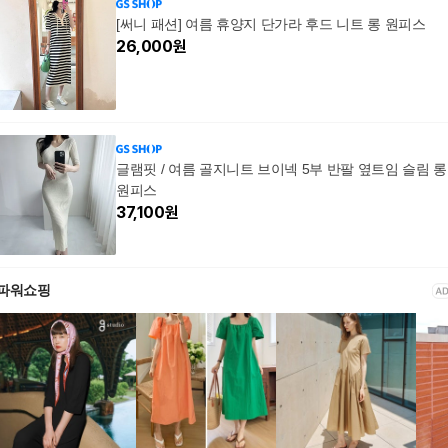
[써니 패션] 여름 휴양지 단가라 후드 니트 롱 원피스
26,000
원
글램핏 / 여름 골지니트 브이넥 5부 반팔 옆트임 슬림 롱
원피스
37,100
원
파워쇼핑