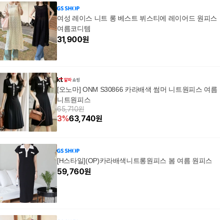
부복 임산부원피스 하
피스 등하원룩 하객룩
임부복 임산부원피스
부원
객룩 하객원피스 등하
하객원피스
등하원룩
원피
여성 레이스 니트 롱 베스트 뷔스티에 레이어드 원피스
원룩
여름코디템
31,900
원
[오노마] ONM S30866 카라배색 썸머 니트원피스 여름
니트원피스
65,710원
3
%
63,740
원
[H스타일](OP)카라배색니트롱원피스 봄 여름 원피스
59,760
원