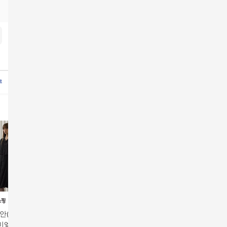
루라벨플리츠
G스튜디오원피스
브리엘린넨원피스2종
셀렙샵에디션원피스
브리엘썸머셋
방송에서만
안(DEMIAN)] 26S
[데미안(DEMIAN)] 26S
[방송에서만][H.LABEL]
[최초가 99
루미엘라 쉬폰 헤리
S 루미엘라 쉬폰 헤리
26 SUMMER 오픈카라
S 깅엄체