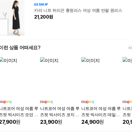
카라 니트 허리끈 롱원피스 여성 여름 반팔 원피스
21,200
원
이런 상품 어떠세요?
니트코어 여성 여름 루
니트코어 여성 여름 루
니트코어 여성 여름 루
니트
즈핏 빅사이즈 모던 플
즈핏 빅사이즈 코지 랩
즈핏 빅사이즈 데일리
즈핏
리츠 주름 라운드넥 반
니트 원피스 랩스커트
캐주얼 오픈카라 칼라
이프 
27,900
원
23,900
원
24,900
원
20,
팔 니트 원피스 만삭 임
만삭 임부복 임산부원
반팔 니트 원피스 만삭
피스