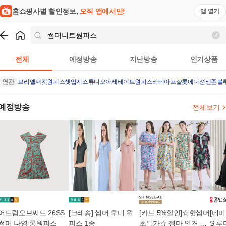
홈쇼핑사별 할인정보,
오직 앱에서만!
앱 열기
쇼핑
썸머니트원피스
검색결과
전체
예정방송
지난방송
인기상품
연관
브리엘재킷원피스셋업
지스튜디오아세테이트원피스
라삐아프샬롯에디션
센존블
예정방송
전체보기
어드림오브씨드 26SS
[크레송] 썸머 후디 원
[카드 5%할인]☆핫썸머
[데미
썸머 나염 롱원피스
피스 1종
초특가☆ 젬마 인견 원
S 