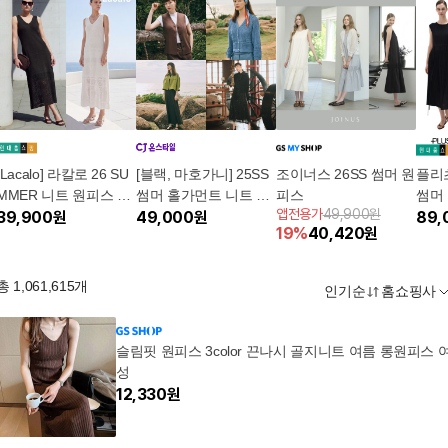
[Lacalo] 라칼로 26 SU
[블랙, 마호가니] 25SS
조이너스 26SS 썸머 원
플리츠
MMER 니트 원피스 1
썸머 홀가먼트 니트 원
피스
썸머
앱전용가
49,900원
종
39,900
원
피스
49,000
원
89,
19
%
40,420
원
총
1,061,615
개
인기순
홈쇼핑사
슬림핏 원피스 3color 끈나시 골지니트 여름 롱원피스 
성
12,330
원