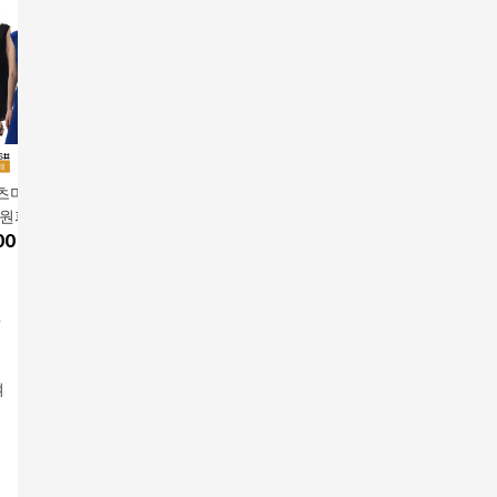
미 26SS 스트링
플리츠미 26SS 썸머 핸
[크레송] 썸머 후디 원
[꼼빠니아
 원피스
드크링클 원피스
피스 1종
원피스2
앱전용가
5
000
원
99,000
원
39,900
원
17
%
49,
여