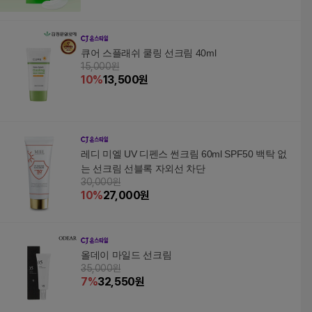
큐어 스플래쉬 쿨링 선크림 40ml
15,000원
10
%
13,500
원
레디 미엘 UV 디펜스 썬크림 60ml SPF50 백탁 없
는 선크림 선블록 자외선 차단
30,000원
10
%
27,000
원
올데이 마일드 선크림
35,000원
7
%
32,550
원