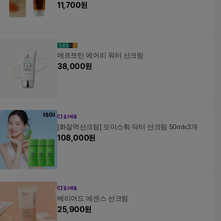
11,700
원
에르쯔틴 에어리 워터 선크림
38,000
원
[화잘먹선크림] 모이스춰 닥터 선크림 50mlx3개
108,000
원
베리어드 에센스 선크림
25,900
원