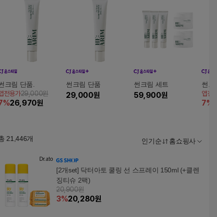
썬크림 단품.
썬크림 단품
썬크림 세트
썬크림
앱전용가
29,000원
앱전
29,000
원
59,900
원
7
%
26,970
원
7
%
총
21,446
개
인기순
홈쇼핑사
[2개set] 닥터아토 쿨링 선 스프레이 150ml (+클렌
징티슈 2팩)
20,900원
3
%
20,280
원