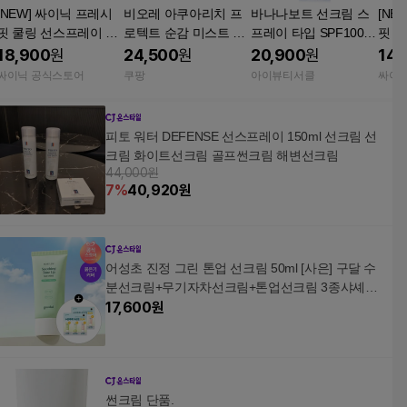
[NEW] 싸이닉 프레시
비오레 아쿠아리치 프
바나나보트 선크림 스
[NE
핏 쿨링 선스프레이 10
로텍트 순감 미스트 선
프레이 타입 SPF100 1
핏 쿨
0ml SPF50+ PA++++ /
크림 UV 60ml 2개
70g
0ml 
18,900
원
24,500
원
20,900
원
14,
뿌리는 선크림 3개
뿌리
싸이닉 공식스토어
쿠팡
아이뷰티서클
싸이
피토 워터 DEFENSE 선스프레이 150ml 선크림 선
크림 화이트선크림 골프썬크림 해변선크림
44,000원
7
%
40,920
원
어성초 진정 그린 톤업 선크림 50ml [사은] 구달 수
분선크림+무기자차선크림+톤업선크림 3종샤셰*2
EA
17,600
원
썬크림 단품.