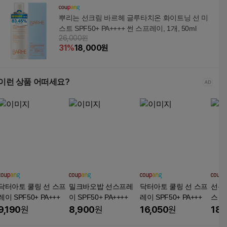
뿌리는 선크림 바르헤 글루타치온 화이트닝 선 미
스트 SPF50+ PA++++ 썬 스프레이, 1개, 50ml
26,000원
31
%
18,000
원
이런 상품 어떠세요?
닥터아토 쿨링 선 스프
밀크바오밥 선스프레
닥터아토 쿨링 선 스프
선몬
레이 SPF50+ PA+++
이 SPF50+ PA++++
레이 SPF50+ PA+++
스 선
PA++
9,190
원
8,900
원
16,050
원
18,