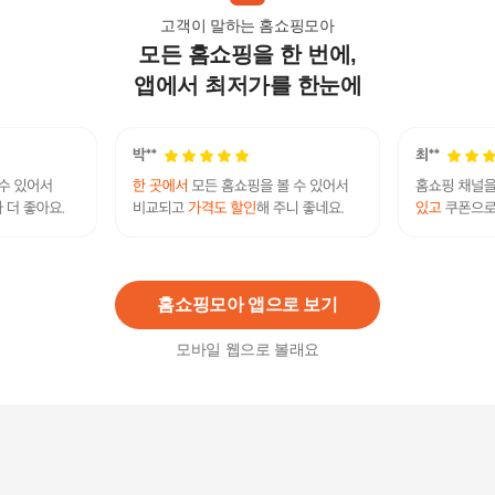
고객이 말하는 홈쇼핑모아
모든 홈쇼핑을 한 번에,
톤 앤 톤업선크림
8,900
원
앱에서 최저가를 한눈에
에끌라두 톤업커버 민낯 선크림 70g
36,000
원
홈쇼핑모아 앱으로 보기
모바일 웹으로 볼래요
멜라케어 듀얼 톤업 선크림
28,000
원