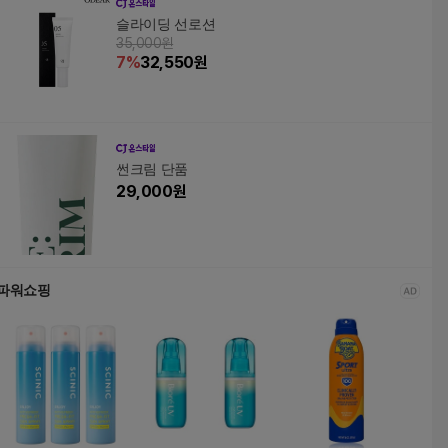
슬라이딩 선로션
35,000원
7
%
32,550
원
썬크림 단품
29,000
원
파워쇼핑