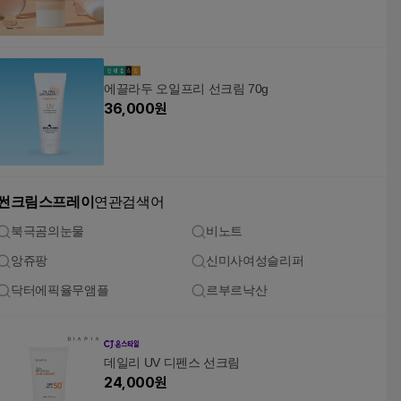
에끌라두 오일프리 선크림 70g
36,000
원
썬크림스프레이
연관검색어
북극곰의눈물
비노트
앙쥬팡
신미사여성슬리퍼
닥터에픽율무앰플
르부르낙산
데일리 UV 디펜스 선크림
24,000
원