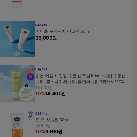
아이홉 무기자차 선크림 50ml
35,000
원
맑은 어성초 진정 수분 선크림 50ml [사은] 수분선
크림+무기자차선크림+톤업선크림 3종샤셰*2EA
16,000원
10
%
14,400
원
톤 업 선크림 50ml
9,900원
10
%
8,910
원