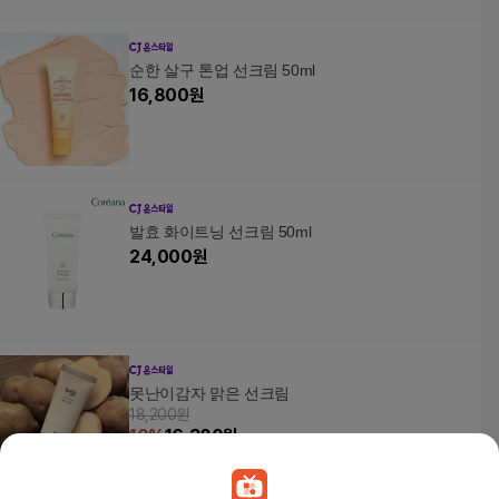
순한 살구 톤업 선크림 50ml
16,800
원
발효 화이트닝 선크림 50ml
24,000
원
못난이감자 맑은 선크림
18,200원
10
%
16,380
원