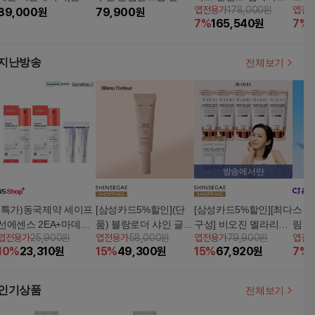
앱전용가
178,000원
앱전
저5+선크림2)
89,000
원
화 패키지
79,900
원
7
%
165,540
원
7
%
지난방송
전체보기
방송에서만
(특가)동국제약 세이프
[삼성카드5%할인](단
[삼성카드5%할인][최다
스킨
선에센스 2EA+마데카
품) 블랑로더 샤인 글로
구성] 비오진 멜라리셋
림 
앱전용가
25,900원
앱전용가
58,000원
앱전용가
79,900원
앱전
크림15ML2EA
우 톤업 선 BB크림 40
톤업 선크림 50ml*5개
10
%
23,310
원
15
%
49,300
원
15
%
67,920
원
7
%
ml
+리프팅 크림 25ml*2
인기상품
전체보기