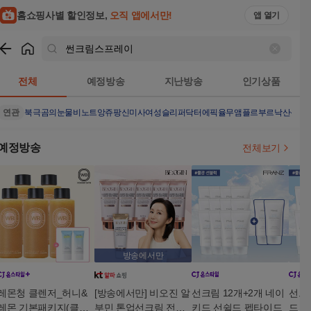
홈쇼핑사별 할인정보,
오직 앱에서만!
앱 열기
쇼핑
썬크림스프레이
검색결과
전체
예정방송
지난방송
인기상품
연관
북극곰의눈물
비노트
앙쥬팡
신미사여성슬리퍼
닥터에픽율무앰플
르부르낙산
신봉
예정방송
전체보기
방송에서만
레몬청 클렌저_허니&
[방송에서만] 비오진 알
선크림 12개+2개 네이
선크
레몬 기본패키지(클렌
부민 톤업선크림 전인
키드 선쉴드 펩타이드
드 