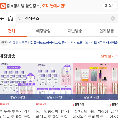
홈쇼핑사별 할인정보,
오직 앱에서만!
앱 열기
쇼핑
썬에센스
검색결과
전체
예정방송
지난방송
인기상품
연관
앙쥬팡
북극곰의눈물
비노트
라삐아프샬롯에디션
지스튜디오나시탑4종
닥터에픽
예정방송
전체보기
방송에서만
방송에서만
방송에서만
[박수홍 부부 패키지]
[전국민항산화패키지]
[앱 1만원 적립] 최신상
[앱 
바엘 파로 광채 크림 앰
바엘 파로 광채 크림 앰
이자녹스 트리플 트루
이자