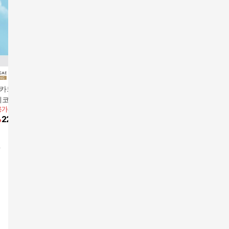
카드5%할인](단
[GS단독임박특가] 센텔
[NH카드5%할인][기획
[공식]NEW 미네랄 
에코더마 워터 에센
리안24 마데카 썬에센
특가]조성아 원더바스
선스크린 
용가
45,000원
앱전용가
16,800원
앱전용가
30,900원
앱전용가
6
크림 100ml (특대
스 본품 1 + 1
아이스 베일 UV 쉴드
g 2개
%
22,500
원
14
%
14,370
원
30,900
원
7
%
55,
선크림+조선미녀 인삼
선세럼 50ml