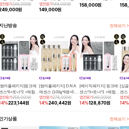
앱전용가
249,000원
앱전용가
149,000원
플 50ml*12병 + 버블
플 50ml*6 + 버블 에센
셀기초 다드림패키지
158,000
원
셀기
158
249,000
원
149,000
원
에센스 토너 150ml*4병
스 토너 150ml*2 + (전
(토너3+에멀전3+크림3
(토너
+ (전고객) 크림 앰플 5
고객)PVC 파우치+크림
+기미케어 에센스2+선
+기
0ml*1병 더! + (리뷰시)
앰플 20ml+에센스토너
크림2+보스턴백1)
크림
지난방송
전체보기
선크림 50ml*1통
30ml+(리뷰시)선크림 5
0ml*1
[썸머풀패키지]핑크에
[썸머풀패키지] D.N.A
[베이직패키지] 핑크에
[싱글
센스*6+토너*2 +체험분
에센스 (100g*6병+50g
센스*3+토너*1 +체험분
센스 (
앱전용가
258,000원
앱전용가
278,000원
앱전용가
149,000원
앱전
*3+선크림*2+쇼핑백*1
*2병+체험분4+선크림*
*2+선크림*1+쇼핑백*1
병+
14
%
223,144
원
14
%
240,442
원
14
%
128,870
원
14
%
개
2+리뷰100)
개
+리뷰
인기상품
전체보기