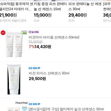
[슈퍼적립] 동국제약 센
키링 증정 피쓰 판테티
피쓰 판테티놀 선 에센
[파
텔리안24 마데카 더마
놀 선 에센스 10ml
스 30ml
썬에센
쉴드 세이프 수분 선크
21,900
원
15,000
원
29,400
원
36,
림 (SPF50+)50ml x 2
동국제약 센텔리안24
피쓰
피쓰
반디
개 / 유기자차 저자극
선에센스 자외선 차단
제
비건아이 바이옴 선에센스 50mlx2
15,500원
7
%
14,420
원
비건 라이스 선에센스 50ml
29,500
원
[본사공식][2개 구성] 멀티케어 실크 선에센스 50ml