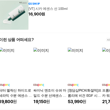
[VT] 시카 에센스 선 100ml
16,900
원
이런 상품 어떠세요?
닥터 멜락신 하이드로
싸이닉 엔조이 슈퍼 마
[청담샵PICK/화잘먹]프
프롬리
세라믹 수분 에센스 선
일드 수분 선에센스 50
롬리에 비건 EGF 시카
카 워
크림, 2개, 50ml
ml / 저자극 선크림 차
워터 선앰플 선크림 자
PF5
19,800
원
19,150
원
53,990
원
21,
단제 3개, 50ml, 3개
외선차단제 유기자차,
000E