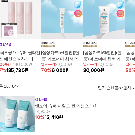
[최초공개] 슈퍼 콜라겐
[삼성카드5%할인](단
[삼성카드5%할인](단
[삼성
선 에센스 X 3개 + [슈
품) 에코더마 워터 에센
품) 에코더마 워터 에센
품) 
앱전용가
146,000원
앱전용가
20,000원
앱전용가
30,000원
앱전
퍼 콜라겐 마스크 4매]
스 선크림 15ml
스 선크림 50ml
스 선
7
%
135,780
원
70
%
6,000
원
30,000
원
50
용량)
총
10,484
개
인기순
홈쇼핑사
엔조이 슈퍼 마일드 썬 에센스 1+1
14,900원
10
%
13,410
원