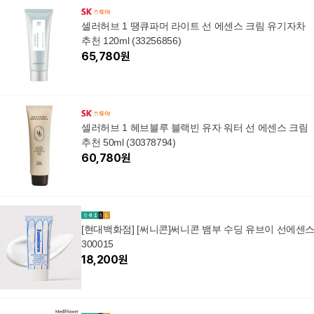
3개, 56ml
셀러허브 1 땡큐파머 라이트 선 에센스 크림 유기자차
추천 120ml (33256856)
65,780
원
셀러허브 1 헤브블루 블랙빈 유자 워터 선 에센스 크림
추천 50ml (30378794)
60,780
원
[현대백화점] [써니콘]써니콘 뱀부 수딩 유브이 선에센
300015
18,200
원