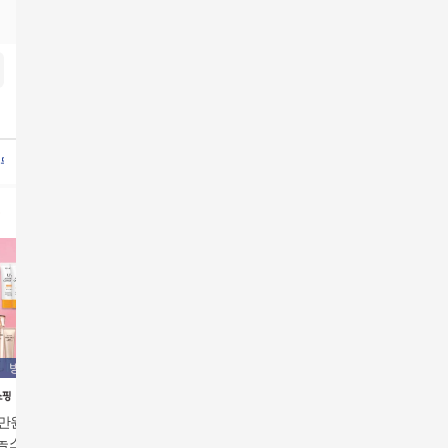
율무앰플
더엣지크로쉐가디건
보르고세시아아세테이트팬츠
신봉선유산균
안문숙문김치
지
방송에서만
1만원 적립] 최신상
녹스 트리플 트루