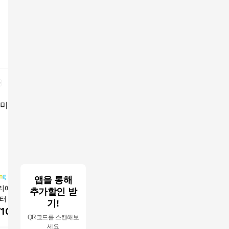
앱을 통해
에 비건 EGF 시
본트리 베리 에센스 선
아떼 비건 릴리프 선 에
더랩바이
추가할인 받
터 선앰플 56ml[S
블럭 SPF50+ PA++++,
센스 SPF50 + PA++++
고 히알루
기!
0+] 1개 (재고보유
50ml, 2개
스 SPF50
710
원
14,300
원
17,590
원
17,280
QR코드를 스캔해보
A), 1개, 56ml
세요