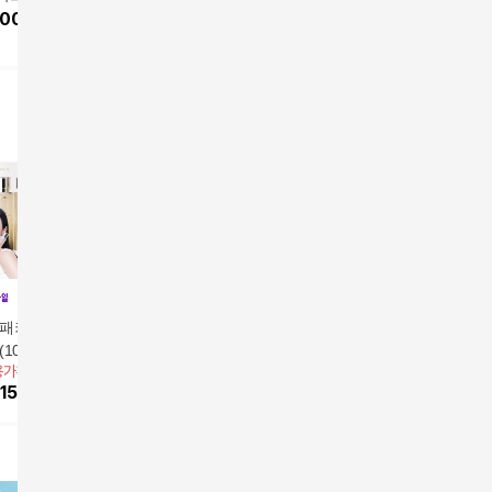
초 다드림패키지
,000
원
3+에멀전3+크림3
미케어 에센스2+선
2+바캉스백1)
방송에서만
패키지] D.N.A 에
[최신상] AGE20S 에센
[삼성카드5%할인](단
[삼성카드
100g*3병+50g*1
스 팩트 다이아 물광샷
품) 에코더마 워터 에센
품) 에코
용가
179,000원
앱전용가
30,000원
앱전용가
4
체험분2+선크림*1
에디션 (선쿠션)
99,000
원
스 선크림 50ml
스 선크림 
154,817
원
30,000
원
50
%
22
100)
용량)