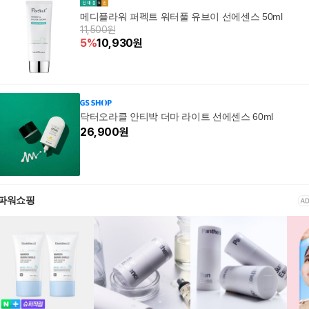
메디플라워 퍼펙트 워터풀 유브이 선에센스 50ml
11,500원
5
%
10,930
원
닥터오라클 안티박 더마 라이트 선에센스 60ml
26,900
원
파워쇼핑