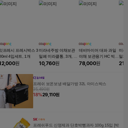
잇프레시 프레시박스 3
미라네주방 야채보관
데비마이어 대파 과일
미라
00ml 4입세트, 1개
밀폐 미라클통, 3개, 55
야채 보관용기 HC 빅박
밀폐 
0ml
스 5.6L 2개, 2개, 5.6L
8L
12,000
원
10,760
원
78,000
원
21,
프레쉬 보온보냉 배달가방 32L 아이스박스
35,490원
18
%
29,110
원
프레쉬푸드 신영제과 단호박뻥과자 100g 15입 [박