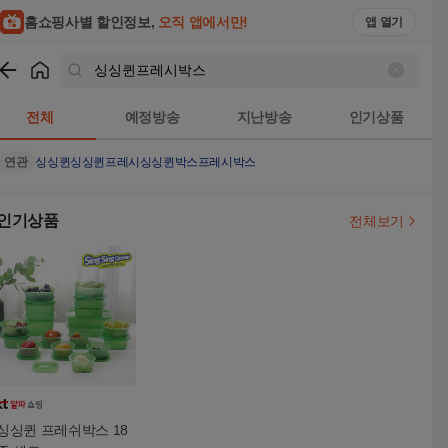
홈쇼핑사별 할인정보,
오직 앱에서만!
앱 열기
쇼핑
싱싱퀸프레시박스
검색결과
전체
예정방송
지난방송
인기상품
연관
싱싱퀸
싱싱퀸프레시
싱싱퀸박스
프레시박스
인기상품
전체보기
싱싱퀸 프레쉬박스 18