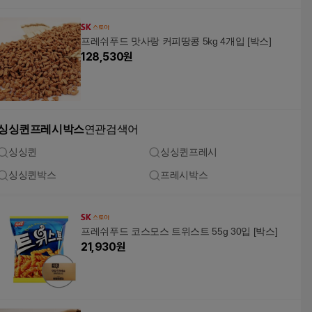
프레쉬푸드 맛사랑 커피땅콩 5kg 4개입 [박스]
128,530
원
싱싱퀸프레시박스
연관검색어
싱싱퀸
싱싱퀸프레시
싱싱퀸박스
프레시박스
프레쉬푸드 코스모스 트위스트 55g 30입 [박스]
21,930
원