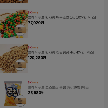
프레쉬푸드 맛사랑 땅콩초코 1kg 10개입 [박스]
77,020
원
프레쉬푸드 맛사랑 찹쌀땅콩 4kg 4개입 [박스]
120,280
원
프레쉬푸드 코스모스 콘칩 82g 16입 [박스]
23,580
원