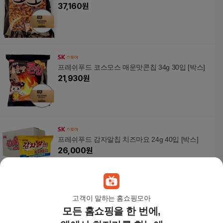
37,160
원
프레쉬푸드 코스모스 매운맛콘칩 34g 30입 [박스]
21,930
원
프레쉬푸드 감자알칩 치즈마요 24g 40입 [박스]
26,000
원
고객이 말하는 홈쇼핑모아
모든 홈쇼핑을 한 번에,
프레쉬푸드 코스모스 짱이야 50g 30입 [박스]
21,440
원