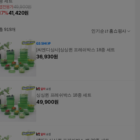
종 세트
앱전용가
49,900원
17
%
41,420
원
총
919
개
인기순
홈쇼핑사
[씨엔디상사]싱싱퀸 프레쉬박스 18종 세트
36,930
원
싱싱퀸 프레쉬박스 18종 세트
49,900
원