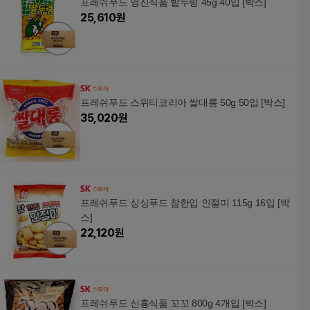
프레쉬푸드 영진식품 밭두렁 45g 40입 [박스]
25,610
원
프레쉬푸드 스위티코리아 쌀대롱 50g 50입 [박스]
35,020
원
프레쉬푸드 싱싱푸드 참한입 인절미 115g 16입 [박
스]
22,120
원
프레쉬푸드 신흥식품 꼬꼬 800g 4개입 [박스]