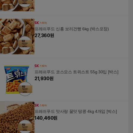
프레쉬푸드 신흥 보리건빵 6kg (박스포장)
27,360
원
프레쉬푸드 코스모스 트위스트 55g 30입 [박스]
21,930
원
프레쉬푸드 맛사랑 꿀맛 땅콩 4kg 4개입 [박스]
140,460
원