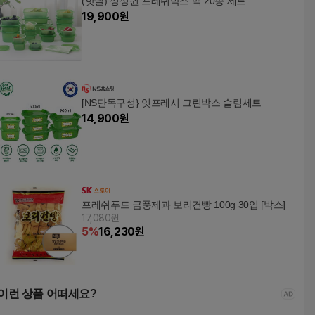
(핫딜) 싱싱퀸 프레쉬박스 백 20종 세트
19,900
원
[NS단독구성} 잇프레시 그린박스 슬림세트
14,900
원
프레쉬푸드 금풍제과 보리건빵 100g 30입 [박스]
17,080원
5
%
16,230
원
이런 상품 어떠세요?