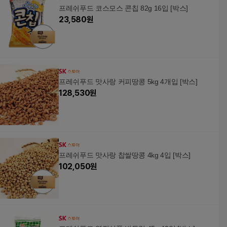
프레쉬푸드 코스모스 콘칩 82g 16입 [박스]
23,580
원
프레쉬푸드 맛사랑 커피땅콩 5kg 4개입 [박스]
128,530
원
프레쉬푸드 맛사랑 찹쌀땅콩 4kg 4입 [박스]
102,050
원