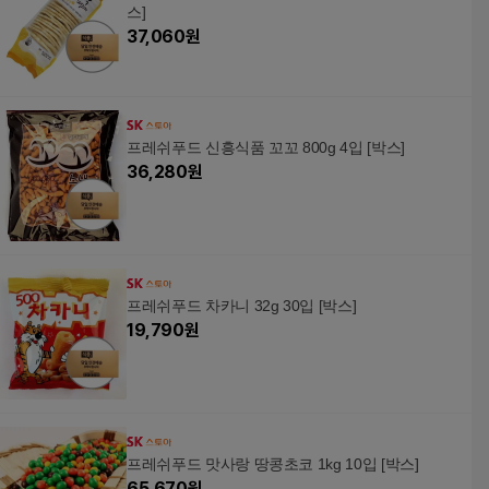
스]
37,060
원
프레쉬푸드 신흥식품 꼬꼬 800g 4입 [박스]
36,280
원
프레쉬푸드 차카니 32g 30입 [박스]
19,790
원
프레쉬푸드 맛사랑 땅콩초코 1kg 10입 [박스]
65,670
원