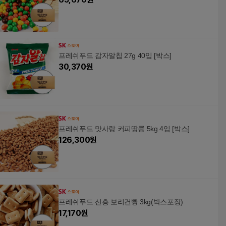
프레쉬푸드 감자알칩 27g 40입 [박스]
30,370
원
프레쉬푸드 맛사랑 커피땅콩 5kg 4입 [박스]
126,300
원
프레쉬푸드 신흥 보리건빵 3kg(박스포장)
17,170
원