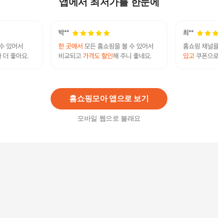
앱에서 최저가를 한눈에
프레쉬푸드 해태 구운감자 27g 30입 [박스]
33,080
원
홈쇼핑모아 앱으로 보기
모바일 웹으로 볼래요
프레쉬푸드 신흥식품 꼬꼬 1.6kg 2입 [박스]
31,040
원
프레쉬푸드 해태 맛동산 90g 20개입 [박스]
48,310
원