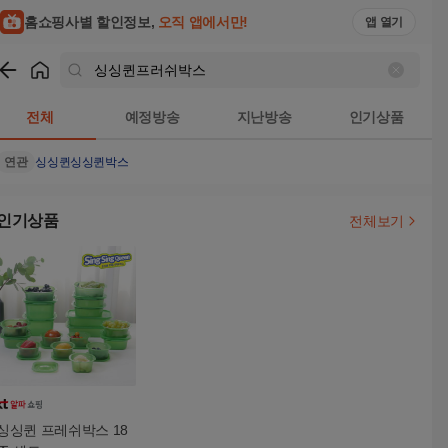
홈쇼핑사별 할인정보,
오직 앱에서만!
앱 열기
쇼핑
싱싱퀸프러쉬박스
검색결과
전체
예정방송
지난방송
인기상품
연관
싱싱퀸
싱싱퀸박스
인기상품
전체보기
싱싱퀸 프레쉬박스 18