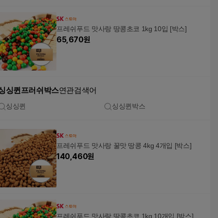
프레쉬푸드 맛사랑 땅콩초코 1kg 10입 [박스]
65,670
원
싱싱퀸프러쉬박스
연관검색어
싱싱퀸
싱싱퀸박스
프레쉬푸드 맛사랑 꿀맛 땅콩 4kg 4개입 [박스]
140,460
원
프레쉬푸드 맛사랑 땅콩초코 1kg 10개입 [박스]