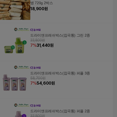
병 720g 2박스
18,900
원
드라이앤프레쉬박스(잡곡통) 그린 2종
33,800원
7
%
31,440
원
드라이앤프레쉬박스(잡곡통) 퍼플 3종
58,700원
7
%
54,600
원
드라이앤프레쉬박스(잡곡통) 퍼플 2종
33,800원