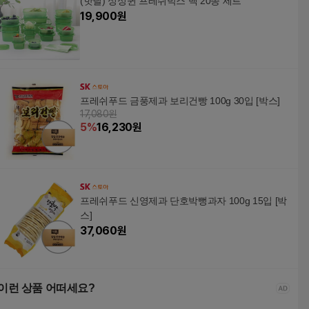
(핫딜) 싱싱퀸 프레쉬박스 백 20종 세트
19,900
원
프레쉬푸드 금풍제과 보리건빵 100g 30입 [박스]
17,080원
5
%
16,230
원
프레쉬푸드 신영제과 단호박뻥과자 100g 15입 [박
스]
37,060
원
이런 상품 어떠세요?