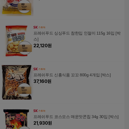
프레쉬푸드 싱싱푸드 참한입 인절미 115g 16입 [박
스]
22,120
원
프레쉬푸드 신흥식품 꼬꼬 800g 4개입 [박스]
37,160
원
프레쉬푸드 코스모스 매운맛콘칩 34g 30입 [박스]
21,930
원