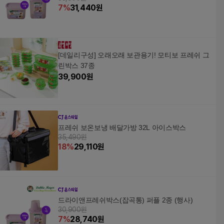
7
%
31,440
원
[데일리구성] 오래오래 보관용기! 모티보 프레쉬 그
린박스 37종
39,900
원
프레쉬 보온보냉 배달가방 32L 아이스박스
35,490원
18
%
29,110
원
드라이앤프레쉬박스(잡곡통) 퍼플 2종 (행사)
30,900원
7
%
28,740
원