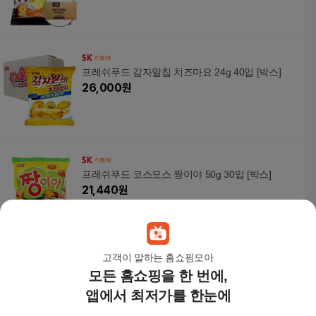
프레쉬푸드 감자알칩 치즈마요 24g 40입 [박스]
26,000
원
프레쉬푸드 코스모스 짱이야 50g 30입 [박스]
21,440
원
고객이 말하는 홈쇼핑모아
모든 홈쇼핑을 한 번에,
프레쉬푸드 해태 구운감자 27g 30입 [박스]
33,080
원
앱에서 최저가를 한눈에