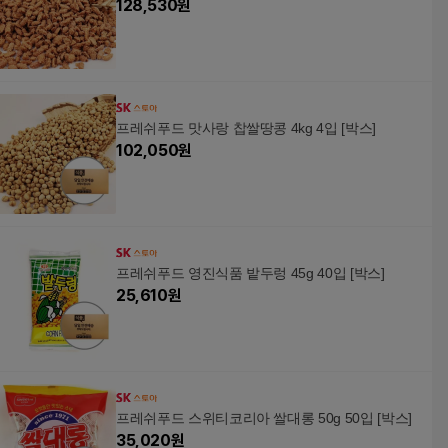
128,530
원
프레쉬푸드 맛사랑 찹쌀땅콩 4kg 4입 [박스]
102,050
원
프레쉬푸드 영진식품 밭두렁 45g 40입 [박스]
25,610
원
프레쉬푸드 스위티코리아 쌀대롱 50g 50입 [박스]
35,020
원