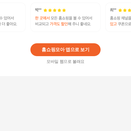
프레쉬푸드 신흥식품 꼬꼬 1.6kg 2입 [박스]
31,040
원
홈쇼핑모아 앱으로 보기
모바일 웹으로 볼래요
프레쉬푸드 해태 맛동산 90g 20개입 [박스]
48,310
원
프레쉬푸드 맛사랑 튀김땅콩 10kg 2개입 [박스]
227,280
원