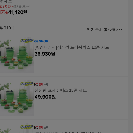
종 세트
앱전용가
49,900원
17
%
41,420
원
총
919
개
인기순
홈쇼핑사
[씨엔디상사]싱싱퀸 프레쉬박스 18종 세트
36,930
원
싱싱퀸 프레쉬박스 18종 세트
49,900
원