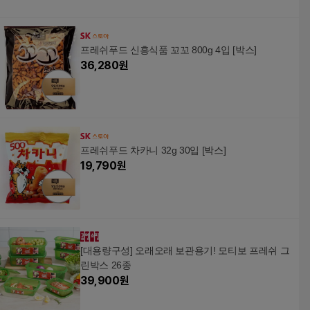
프레쉬푸드 신흥식품 꼬꼬 800g 4입 [박스]
36,280
원
프레쉬푸드 차카니 32g 30입 [박스]
19,790
원
[대용량구성] 오래오래 보관용기! 모티보 프레쉬 그
린박스 26종
39,900
원