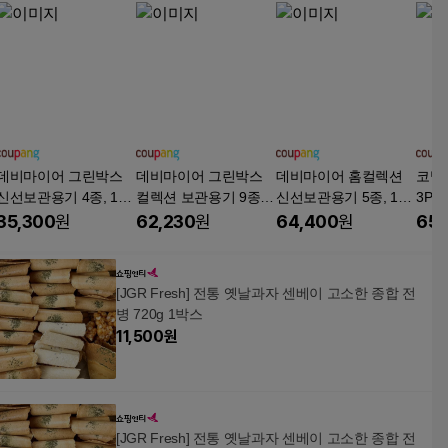
데비마이어 그린박스
데비마이어 그린박스
데비마이어 홈컬렉션
코멕
신선보관용기 4종, 1개,
컬렉션 보관용기 9종, 1
신선보관용기 5종, 1세
3P 
946ml(2P) + 1.8L(2P)
세트, 473ml(4P) + 709
트, 11호
원형,
35,300
원
62,230
원
64,400
원
65,
ml(2P) + 946ml(2P) +
l, 1
1.8L(1P)
[JGR Fresh] 전통 옛날과자 센베이 고소한 종합 전
병 720g 1박스
11,500
원
[JGR Fresh] 전통 옛날과자 센베이 고소한 종합 전