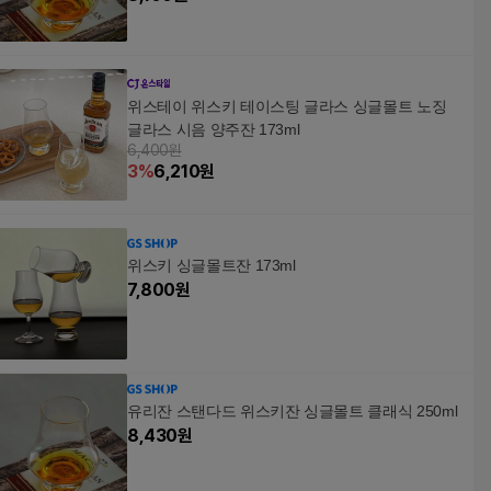
위스테이 위스키 테이스팅 글라스 싱글몰트 노징
글라스 시음 양주잔 173ml
6,400원
3
%
6,210
원
위스키 싱글몰트잔 173ml
7,800
원
유리잔 스탠다드 위스키잔 싱글몰트 클래식 250ml
8,430
원