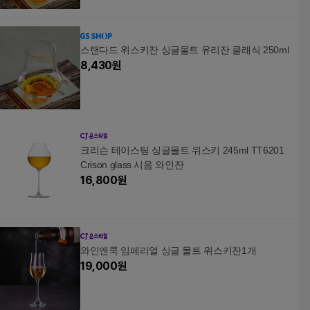
스탠다드 위스키잔 싱글몰트 유리잔 클래식 250ml
8,430
원
크리슨 테이스팅 싱글몰트 위스키 245ml TT6201
Crison glass 시음 와인잔
16,800
원
와인앤쿡 임페리얼 싱글 몰트 위스키잔1개
19,000
원