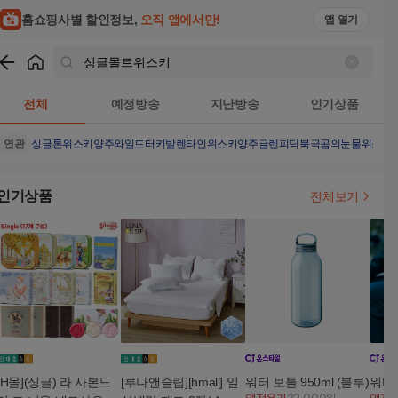
홈쇼핑사별 할인정보,
오직 앱에서만!
앱 열기
쇼핑
싱글몰트위스키
검색결과
전체
예정방송
지난방송
인기상품
연관
싱글톤
위스키양주
와일드터키
발렌타인
위스키
양주
글렌피딕
북극곰의눈물
위스키
인기상품
전체보기
[H몰](싱글) 라 사본느
[루나앤슬립][hmall] 일
워터 보틀 950ml (블루)
워터 