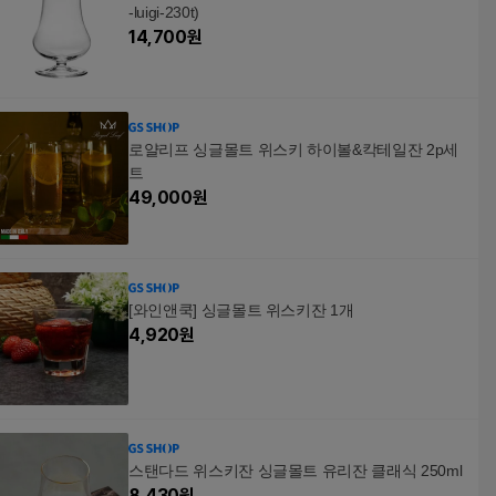
-luigi-230t)
14,700
원
로얄리프 싱글몰트 위스키 하이볼&칵테일잔 2p세
트
49,000
원
[와인앤쿡] 싱글몰트 위스키잔 1개
4,920
원
스탠다드 위스키잔 싱글몰트 유리잔 클래식 250ml
8,430
원