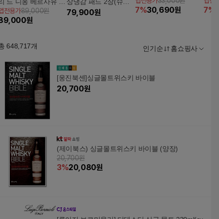
앱전용가
33,000원
앱전
리 드 니옹 베르사유 비
상냉감 패드 2장(슈퍼
7
%
30,690
원
7
%
앱전용가
89,000원
누세트
싱글SS)+냉감 베개커
79,900
원
89,000
원
버 4장
총
648,717
개
인기순
홈쇼핑사
[웅진북센]싱글몰트위스키 바이블
20,700
원
(제이북스) 싱글몰트위스키 바이블 (양장)
20,700원
3
%
20,080
원