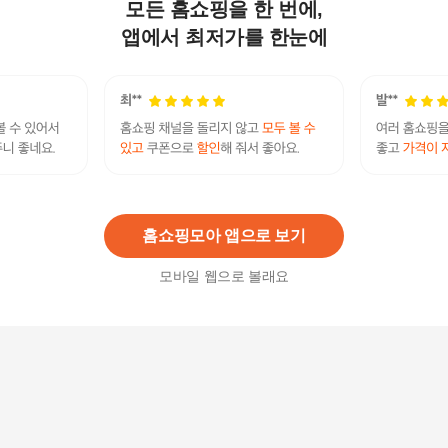
모든 홈쇼핑을 한 번에,
아트박스/마누크리스탈 G018.0905 싱글 몰트 위
스키잔(6p)
앱에서 최저가를 한눈에
15,000
원
푸조 남성 여성 스노우보드복 스키복 스키 보드 점
퍼 자켓
135,000
원
홈쇼핑모아 앱으로 보기
모바일 웹으로 볼래요
지프로그 지니 스키복 보드복 자켓 여성용 G메탈
179,000
원
푸조 남성 여성 스키복 스노우 보드복 스키 바지 팬