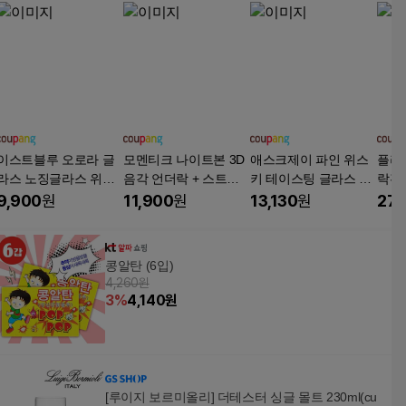
이스트블루 오로라 글
모멘티크 나이트본 3D
애스크제이 파인 위스
플라
라스 노징글라스 위스
음각 언더락 + 스트레
키 테이스팅 글라스 17
락잔
키 싱글몰트 니트 잔 2
이트 위스키 잔 2p, 1세
3ml, 6개
몰트잔
9,900
원
11,900
원
13,130
원
27,
P
트
콩알탄 (6입)
4,260원
3
%
4,140
원
[루이지 보르미올리] 더테스터 싱글 몰트 230ml(cu