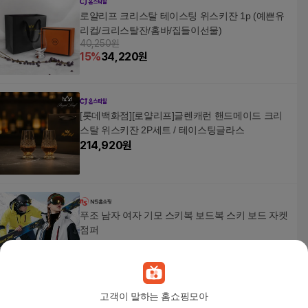
로얄리프 크리스탈 테이스팅 위스키잔 1p (예쁜유
리컵/크리스탈잔/홈바/집들이선물)
40,250원
15
%
34,220
원
[롯데백화점][로얄리프]글렌캐런 핸드메이드 크리
스탈 위스키잔 2P세트 / 테이스팅글라스
214,920
원
푸조 남자 여자 기모 스키복 보드복 스키 보드 자켓
점퍼
111,000
원
고객이 말하는 홈쇼핑모아