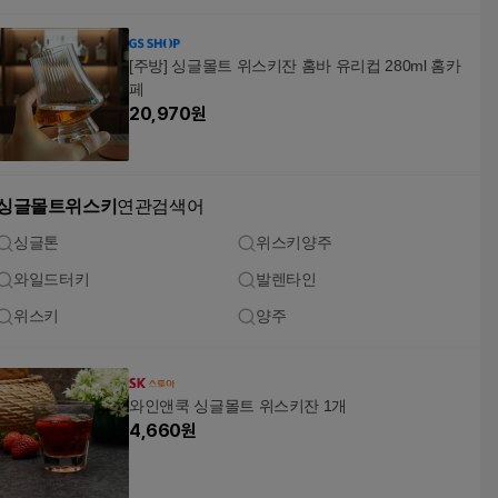
[주방] 싱글몰트 위스키잔 홈바 유리컵 280ml 홈카
페
20,970
원
싱글몰트위스키
연관검색어
싱글톤
위스키양주
와일드터키
발렌타인
위스키
양주
와인앤쿡 싱글몰트 위스키잔 1개
4,660
원