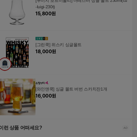
[루이지 보르미올리] 더테스터 싱글 몰트 230ml(cu
-luigi-230t)
15,800
원
[그린쿡] 위스키 싱글몰트
18,000
원
[와인앤쿡] 싱글 몰트 버번 스카치잔1개
16,000
원
이런 상품 어떠세요?