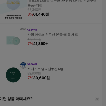
[엘로엘] 엘로엘 선쿠션 S9 팡팡 스마일 빅선쿠션
본품+리필
63,340원
3
%
61,440
원
카밍 아이스 선쿠션 본품+리필 세트
45,000원
7
%
41,850
원
포레스트 멀티선쿠션13g
32,900원
7
%
30,600
원
이런 상품 어떠세요?