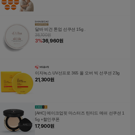
달바 비건 톤업 선쿠션 15g .
38,100원
3
%
36,960
원
이자녹스 UV선프로 365 올 오버 빅 선쿠션 23g
21,300
원
[AHC] 메이크업핏 마스터즈 틴티드 메쉬 선쿠션 1
5g +할인쿠폰
17,900
원