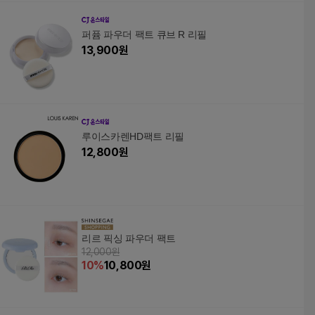
퍼퓸 파우더 팩트 큐브 R 리필
13,900
원
루이스카렌HD팩트 리필
12,800
원
리르 픽싱 파우더 팩트
12,000원
10
%
10,800
원