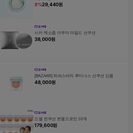
8
%
29,440
원
시카 엑소좀 아쿠아 마일드 선쿠션
38,000
원
[BAZAAR] 하퍼스바자 루미너스 선쿠션 단품
48,000
원
도엘 썬쿠션 본품으로만 10개
179,600
원