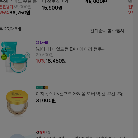
쿠션] 리에노 수분 듬뿍
어 선쿠션 15g
48,000
원
만]
앱전용가
89,000원
앱전
빅선쿠션 5개
15,900
원
멀티
25
%
66,750
원
2
%
션 
징티슈
총
25,648
개
인기순
홈쇼핑사
[싸이닉] 마일드썬 EX + 에어리 썬쿠션
20,500원
10
%
18,450
원
이자녹스 UV선프로 365 올 오버 빅 선 쿠션 23g
31,000
원