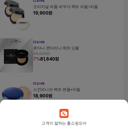
오리지널 퍼퓸 파우더 팩트 리필+리필
19,900
원
폰타나 콘타리니 팩트 단품
88,000원
7
%
81,840
원
스킨피니쉬 팩트 본품+리필
18,900
원
고객이 말하는 홈쇼핑모아