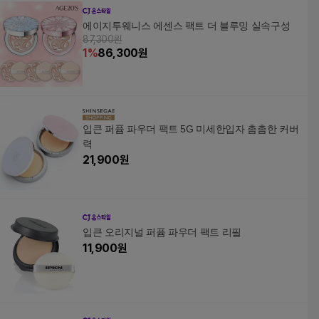
에이지투웨니스 에센스 팩트 더 블루밍 실속구성
87,300원
1
%
86,300
원
입큰 퍼퓸 파우더 팩트 5G 미세한입자 촘촘한 커버
력
21,900
원
입큰 오리지널 퍼퓸 파우더 팩트 리필
11,900
원