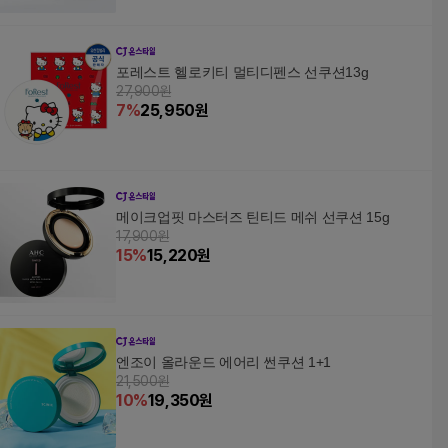
포레스트 헬로키티 멀티디펜스 선쿠션13g
27,900원
7
%
25,950
원
메이크업핏 마스터즈 틴티드 메쉬 선쿠션 15g
17,900원
15
%
15,220
원
엔조이 올라운드 에어리 썬쿠션 1+1
21,500원
10
%
19,350
원