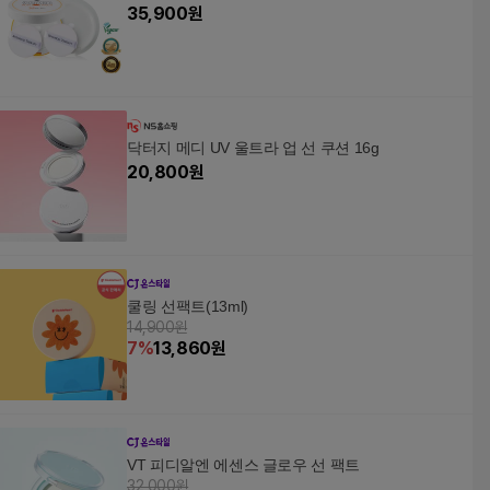
35,900
원
닥터지 메디 UV 울트라 업 선 쿠션 16g
20,800
원
쿨링 선팩트(13ml)
14,900원
7
%
13,860
원
VT 피디알엔 에센스 글로우 선 팩트
32,000원