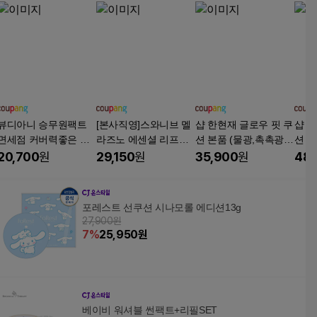
뷰디아니 승무원팩트
[본사직영]스와니브 멜
샵 한현재 글로우 핏 쿠
샵 한
면세점 커버력좋은 모
라즈노 에센셜 리프팅
션 본품 (물광,촉촉광
션 세
공 승무원 고체 물광 광
주름 기미 커버 쿠션 1+
채,수분볼륨,SPF40 PA
1호세
20,700
원
29,150
원
35,900
원
48,
채 파데 커버 쿠션 팩트
1 총 2개 (그린 본품1개
++), 본품 21호, 1개
파운데이션 묻어나지
+블랙 본품1개), 2개, 2
않는 커버력좋은 쿠션
1호
포레스트 선쿠션 시나모롤 에디션13g
팩트 쿠션파데 메쉬쿠
27,900원
션 12g, [본품]커버데일
7
%
25,950
원
리2호, 1개
베이비 워셔블 썬팩트+리필SET