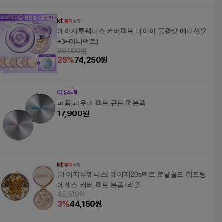
에이지투웨니스 커버팩트 다이아 물광샷 에디션(2
+3+미니팩트)
99,000원
25
%
74,250
원
퍼퓸 파우더 팩트 큐브 R 본품
17,900
원
[에이지투웨니스] 에이지20s팩트 로얄골드 리프팅
에센스 커버 팩트 본품+리필
45,510원
3
%
44,150
원