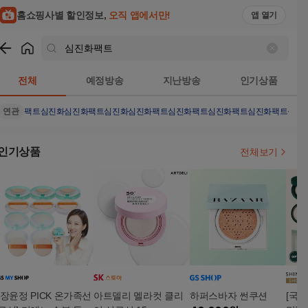
홈쇼핑사별 할인정보,
오직 앱에서만!
앱 열기
쇼핑
심진화팩트
검색결과
전체
예정방송
지난방송
인기상품
연관
팩트
심진화
심진화팩트심진화
심진화팩트심진화팩트
심진화팩트심진화팩트
심진
인기상품
전체보기
[장윤정 PICK 온가족선
아트델리 멜라컷 클리
하퍼스바자 썬쿠션
[국