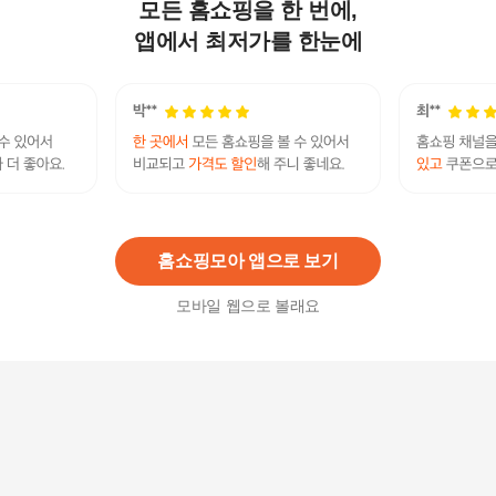
모든 홈쇼핑을 한 번에,
아트 팩트 오리지널 프로 피니쉬 25g 로즈글리터
18,900
원
앱에서 최저가를 한눈에
아트 팩트 오리지널 프로 피니쉬 25g 폴인러브
18,900
원
홈쇼핑모아 앱으로 보기
모바일 웹으로 볼래요
[루이스카렌] HD팩트 본품
16,000
원
폰타나 콘타리니 팩트 리필 단품