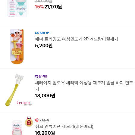
24,900원
15
%
21,170
원
패더 플라밍고 여성면도기 2P 겨드랑이털제거
5,200
원
세레이져 옐로우 세라믹 여성용 제모기 얼굴 바디 면도
기
18,000
원
쉬크 인튜이션 제모기(레몬베리)
16,200
원