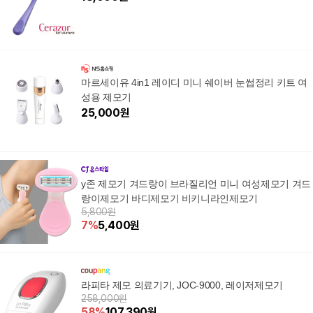
마르세이유 4in1 레이디 미니 쉐이버 눈썹정리 키트 여
성용 제모기
25,000
원
y존 제모기 겨드랑이 브라질리언 미니 여성제모기 겨드
랑이제모기 바디제모기 비키니라인제모기
5,800원
7
%
5,400
원
라피타 제모 의료기기, JOC-9000, 레이저제모기
258,000원
58
%
107,390
원