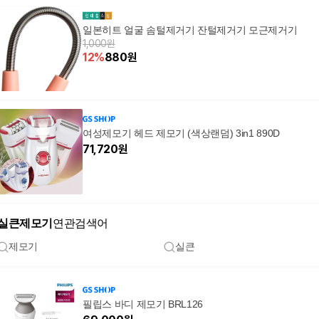
일본히트 얼굴 솜털제거기 잔털제거기 모근제거기
1,000원
12
%
880
원
여성제모기 헤드 제모기 (색상랜덤) 3in1 890D
71,720
원
실큰제모기
연관검색어
제모기
실큰
필립스 바디 제모기 BRL126