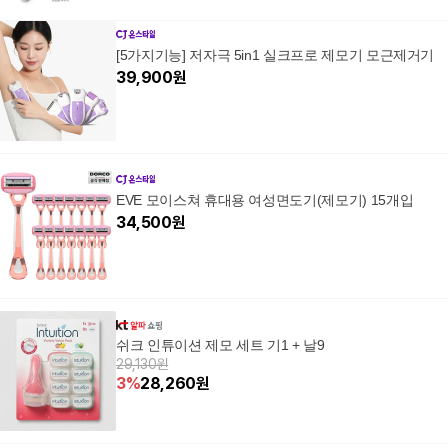
[5가지기능] 저자극 5in1 실크프로 제모기 모근제거기
39,900
원
EVE 모이스쳐 휴대용 여성면도기(제모기) 15개입
34,500
원
쉬크 인튜이션 제모 세트 기1 + 날9
29,130원
3
%
28,260
원