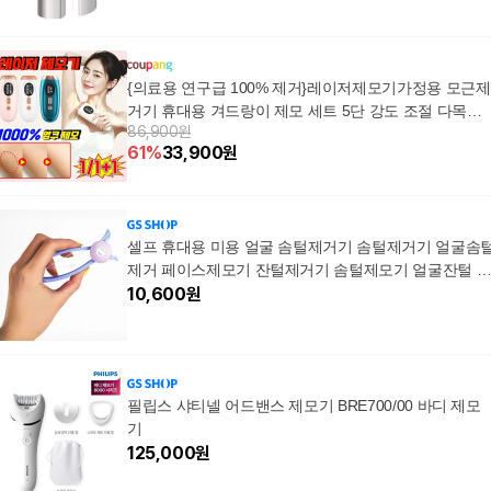
{의료용 연구급 100% 제거}레이저제모기가정용 모근제
거기 휴대용 겨드랑이 제모 세트 5단 강도 조절 다목적
86,900원
펄스 전신제모기LUPEIYA, 1세트, 화이트
61
%
33,900
원
셀프 휴대용 미용 얼굴 솜털제거기 솜털제거기 얼굴솜
제거 페이스제모기 잔털제거기 솜털제모기 얼굴잔털 
제거기 얼굴털 여자수염제모
10,600
원
필립스 샤티넬 어드밴스 제모기 BRE700/00 바디 제모
기
125,000
원