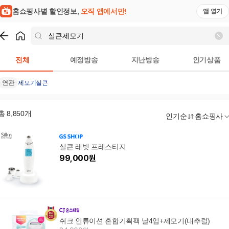
홈쇼핑사별 할인정보,
오직 앱에서만!
앱 열기
쇼핑
실큰제모기
검색결과
전체
예정방송
지난방송
인기상품
연관
제모기
실큰
총
8,850
개
인기순
홈쇼핑사
실큰 레빗 프레스티지
99,000
원
쉬크 인튜이션 혼합기획팩 날4입+제모기(내추럴)