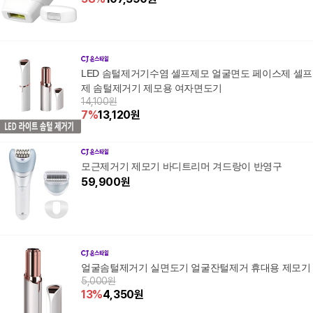
LED 솜털제거기수염 셀프제모 얼굴면도 페이스제 셀프
제 솜털제거기 제모용 여자면도기
14,100원
7
%
13,120
원
모근제거기 제모기 바디트리머 겨드랑이 반영구
59,900
원
얼굴솜털제거기 실면도기 얼굴잔털제거 휴대용 제모기
5,000원
13
%
4,350
원