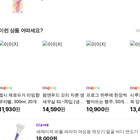
이런 상품 어떠세요?
펩시 제로슈거 라임향
팜앤푸드 꼬리 자른 생
프로그 하루에 한장씩
시루
무라벨, 300ml, 20개
새우살 61~70입 (냉
빨아쓰는 행주, 50개입,
쑥 앙
동), 900g, 1개
2개
kg, 
11,930
원
14,590
원
10,900
원
13,
세레이져 퍼플 세라믹 여성용 제모기 얼굴 바디 면도기
18,000
원