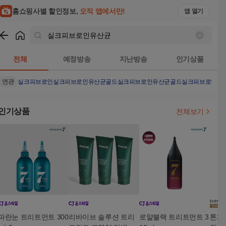
홈쇼핑사별 할인정보,
오직 앱에서만!
앱 열기
쇼핑
실크피브로인유산균
검색결과
전체
예정방송
지난방송
인기상품
연관
실크피브로인
실크피브로인유산균골드
실크피브로인유산균골드
실크피브로인유
인기상품
전체보기
파란눈 트리트먼트 300
리바이브 솔루션 트리
로얄블랙 트리트먼트 3
톤2