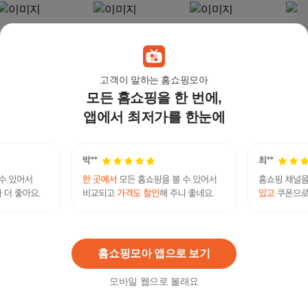
고객이 말하는 홈쇼핑모아
모든 홈쇼핑을 한 번에,
앱에서 최저가를 한눈에
비오케이 복덩이 실크
비오케이 복덩이 실크
실크 피브로인 장밀착
장프
텐션 모발 유산균 머릿
텐션 모발 유산균 머릿
유산균 장정착 장부착
세트 1
결 유산균, 1박스, 37정
결 유산균, 3박스, 37정
가루 실크 코팅 누에고
0mg
69,990
원
157,990
원
39,900
원
30,
치 펩다이드 파우더 순
인 
도100% 50% 추출물
카테
식물성 SS바이오팜 식
실크피브로인유산균
연관검색어
약처 GMP 해썹 인증
실크피브로인
실크피브로인유산균골드
업체 제품 식품 추천
실크피브로인유산균골드
실크피브로인유산균골드유산균
홈쇼핑모아 앱으로 보기
모바일 웹으로 볼래요