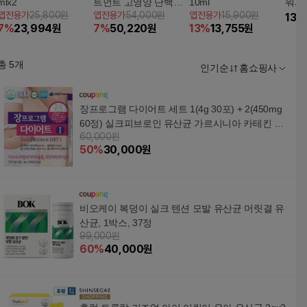
mlx2
트먼트 고영양 단백질
10ml
워시 
앱전용가
25,800원
앱전용가
54,000원
앱전용가
15,900원
트리트먼트 200ml 3 S
13,
7
%
23,994
원
7
%
50,220
원
13
%
13,755
원
ET
총
5
개
인기순
홈쇼핑사
장프로그램 다이어트 세트 1(4g 30포) + 2(450mg
60정) 실크피브로인 유산균 가르시니아 카테킨 알
60,000원
로에, 1개
50
%
30,000
원
비오케이 복덩이 실크 텐션 모발 유산균 머릿결 유
산균, 1박스, 37정
99,000원
60
%
40,000
원