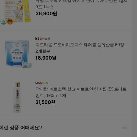
휴럼 트루락 키즈업 아이 어린이 유아 유산균 2gx3
0포 1박스
36,900
원
락토리움 프로바이오틱스 츄어블 생유산균 60정_
2개월분
16,900
원
닥터탑 피토스템 실크 피브로인 헤어필 3X 트리트
먼트, 190ml, 1개
21,500
원
이런 상품 어떠세요?