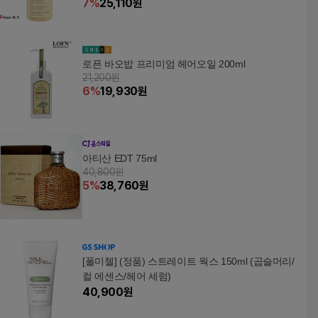
7
%
25,110
원
로픈 바오밥 프리미엄 헤어오일 200ml
21,200원
6
%
19,930
원
아티산 EDT 75ml
40,800원
5
%
38,760
원
[폴미첼] (정품) 스트레이트 웍스 150ml (곱슬머리/
컬 에센스/헤어 세럼)
40,900
원