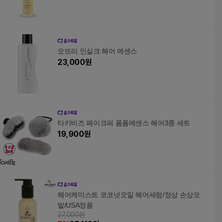
오뜨리 인실크 헤어 에센스
23,000
원
타키비즈 페이크퍼 폼폼에센스 헤어3종 세트
19,900
원
헤어케미스트 코코넛오일 헤어세럼/정상 손상모
발/USA정품
27,000원