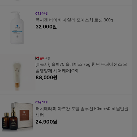
옥시젠 베이비 데일리 모이스처 로션 300g
32,000
원
[바로나] 올백75 올데이즈 75g 천연 두피에센스 모
발영양제 헤어케어[GB]
88,000
원
터치테라피 아르간 토탈 솔루션 50ml+50ml 올인원
세럼
24,900
원