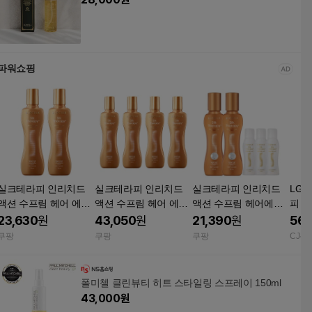
파워쇼핑
실크테라피 인리치드
실크테라피 인리치드
실크테라피 인리치드
LG
액션 수프림 헤어 에센
액션 수프림 헤어 에센
액션 수프림 헤어에센
피 
스 60ml 2개입 모발 영
스 60ml x 4개 영양 공
스 60ml x 2개 + 모이스
림 에
23,630
원
43,050
원
21,390
원
56,
양 공급 스타일링 케어
급 및 스타일링
쳐 15ml x 3개
쿠팡
쿠팡
쿠팡
CJ온
헤어오일 세럼
폴미첼 클린뷰티 히트 스타일링 스프레이 150ml
43,000
원