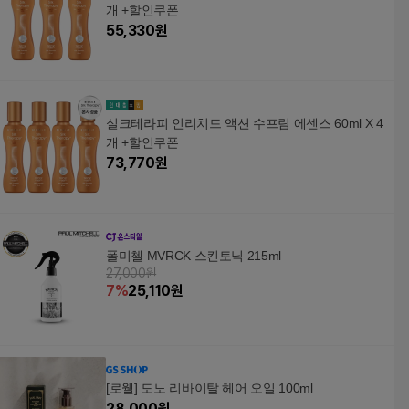
개 +할인쿠폰
55,330
원
실크테라피 인리치드 액션 수프림 에센스 60ml X 4
개 +할인쿠폰
73,770
원
폴미첼 MVRCK 스킨토닉 215ml
27,000원
7
%
25,110
원
[로웰] 도노 리바이탈 헤어 오일 100ml
28,000
원