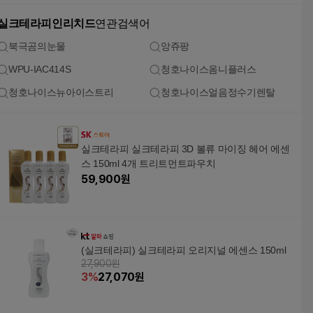
실크테라피인리치드
연관검색어
북극곰의눈물
앙쥬팡
WPU-IAC414S
청호나이스옴니플러스
청호나이스뉴아이스트리
청호나이스얼음정수기렌탈
실크테라피 실크테라피 3D 볼류 마이징 헤어 에센
스 150ml 4개 트리트먼트파우치
59,900
원
(실크테라피) 실크테라피 오리지널 에센스 150ml
27,900원
3
%
27,070
원