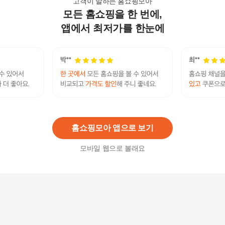
고객이 말하는 홈쇼핑모아
모든 홈쇼핑을 한 번에,
실크테라피 하이드로 피니셔 헤어 크림 150ml 2개
32,900원
앱에서 최저가를 한눈에
7
%
30,600
원
실크테라피 본드앤리페어 에센스 대용량 4통
89,000원
20
%
71,200
원
홈쇼핑모아 앱으로 보기
모바일 웹으로 볼래요
실크테라피 하이드로 피니셔 헤어 크림 150ml 4개
70,900원
15
%
60,270
원