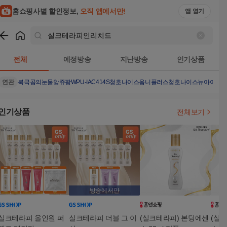
홈쇼핑사별 할인정보,
오직 앱에서만!
앱 열기
쇼핑
실크테라피인리치드
검색결과
전체
예정방송
지난방송
인기상품
연관
북극곰의눈물
앙쥬팡
WPU-IAC414S
청호나이스옴니플러스
청호나이스뉴아이스
인기상품
전체보기
방송에서만
실크테라피 올인원 퍼
실크테라피 더블 그 이
(실크테라피) 본딩에센
(실