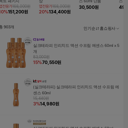
펙트 패키지
상
스 60ml 단품
스 1
앱전용가
168,000원
앱전용가
168,000원
30,500
원
49,
10
%
151,200
원
20
%
134,400
원
총
903
개
인기순
홈쇼핑사
실크테라피 인리치드 액션 수프림 에센스 60ml x 5
개
83,000원
15
%
70,550
원
(실크테라피) 실크테라피 인리치드 액션 수프림 에
센스 60ml
15,440원
3
%
14,980
원