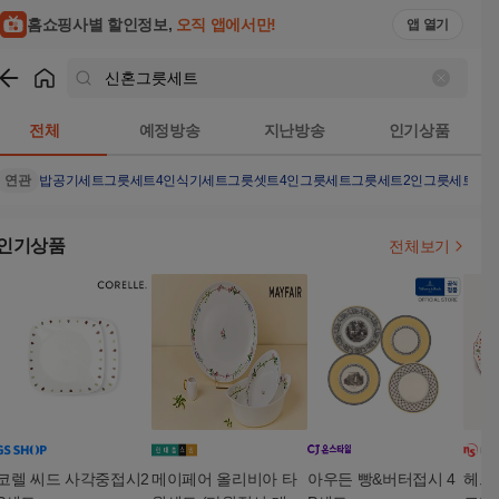
홈쇼핑사별 할인정보,
오직 앱에서만!
앱 열기
쇼핑
신혼그릇세트
검색결과
전체
예정방송
지난방송
인기상품
연관
밥공기세트
그릇세트4인
식기세트
그릇셋트
4인그릇세트
그릇세트
2인그릇세트
밥
인기상품
전체보기
코렐 씨드 사각중접시2
메이페어 올리비아 타
아우든 빵&버터접시 4
헤르