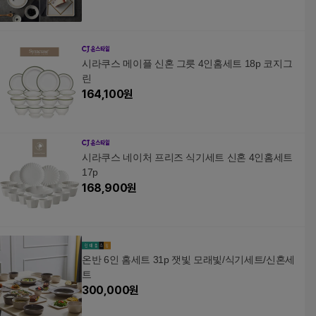
시라쿠스 메이플 신혼 그릇 4인홈세트 18p 코지그
린
164,100
원
시라쿠스 네이처 프리즈 식기세트 신혼 4인홈세트
17p
168,900
원
온반 6인 홈세트 31p 잿빛 모래빛/식기세트/신혼세
트
300,000
원