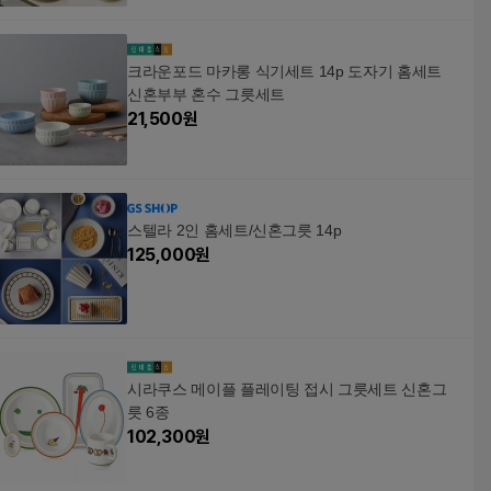
크라운포드 마카롱 식기세트 14p 도자기 홈세트
신혼부부 혼수 그릇세트
21,500
원
스텔라 2인 홈세트/신혼그릇 14p
125,000
원
시라쿠스 메이플 플레이팅 접시 그릇세트 신혼그
릇 6종
102,300
원