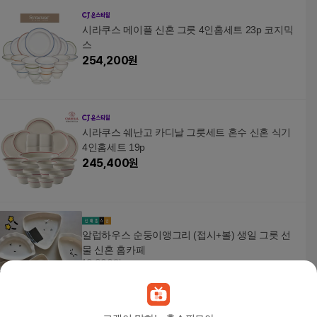
시라쿠스 메이플 신혼 그릇 4인홈세트 23p 코지믹
스
254,200
원
시라쿠스 쉐난고 카디날 그릇세트 혼수 신혼 식기
4인홈세트 19p
245,400
원
알럽하우스 순둥이앵그리 (접시+볼) 생일 그릇 선
물 신혼 홈카페
19,900원
2
%
19,510
원