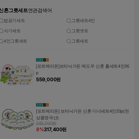
신혼그릇세트
연관검색어
밥공기세트
그릇세트4인
식기세트
그릇셋트
4인그릇세트
그릇세트
[포트메리온]보타닉가든 메도우 신혼 홈세트4인36
p
559,000
원
[포트메리온] 보타닉가든 신혼 디너세트4인20p(전
상품영국산)
345,000원
8
%
317,400
원