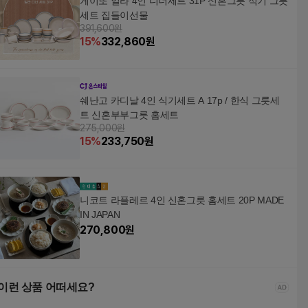
게이또 일라 4인 디너세트 31P 신혼그릇 식기 그릇
세트 집들이선물
391,600원
15
%
332,860
원
쉐난고 카디날 4인 식기세트 A 17p / 한식 그릇세
트 신혼부부그릇 홈세트
275,000원
15
%
233,750
원
니코트 라플레르 4인 신혼그릇 홈세트 20P MADE
IN JAPAN
270,800
원
이런 상품 어떠세요?