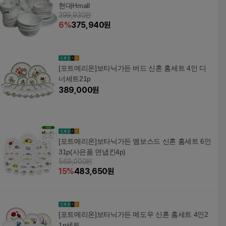
현대Hmall
399,930원
6
%
375,940
원
[포트메리온]보타닉가든 버드 신혼 홈세트 4인 디
너세트21p
389,000
원
[포트메리온]보타닉가든 엠보스드 신혼 홈세트 6인
31p(사은품 면냅킨4p)
569,000원
15
%
483,650
원
[포트메리온]보타닉가든 메도우 신혼 홈세트 4인2
1p세트