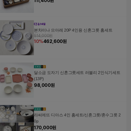
111,400
원
본차이나 므아레 20P 4인용 신혼그릇 홈세트
514,000원
10
%
462,600
원
달소금 도자기 신혼그릇세트 러블리 2인식기세트
(13P)
98,000
원
라씨에뜨 디아스 4인 홈세트/신혼그릇/혼수그릇 2
0p
170,000
원