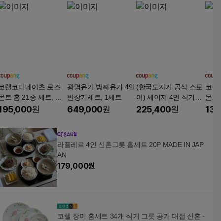
코렐코디네이츠 로즈
광명유기 방짜유기 4인
(한국도자기 공식 스토
코렐
몬트 홈 21종 세트, 아
반상기세트, 1세트
어) 세이지 4인 식기세
몬트 
이보리 + 오렌지, 홈세
트 홈세트 그릇세트, 화
일색상
195,000
원
649,000
원
225,400
원
134
트 21종, 21개
이트+블루, 1세트, 16p
세트
라플레르 4인 신혼그릇 홈세트 20P MADE IN JAP
AN
179,000
원
코렐 장미 홈세트 34개 식기 그릇 공기 대접 신혼 -