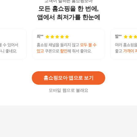
고객이 말하는 홈쇼핑모아
모든 홈쇼핑을 한 번에,
예쁜 장미 도자기 밥공기 5p세트 공기 그릇 신혼부
부 혼수 집들이선물
앱에서 최저가를 한눈에
25,700
원
[롯데백화점][한국도자기]본차이나 블루스케치 2인
홈세트 10p 신혼 부부 그릇 식기세트
162,000
원
홈쇼핑모아 앱으로 보기
모바일 웹으로 볼래요
홈세트 2인 12P 세트 / 디너세트 식기 접시 그릇 신
혼 대접[34047424]
187,210
원