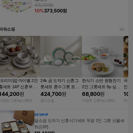
415,000원
10
%
373,500
원
파워쇼핑
[프리미엄] 마이벨 2인
24k 금 도자기 신혼그
한식기 소반 원형찬기
국산 
홈세트 14P 신혼부부
릇세트 혼수그릇 로열
2인 그릇세트 9p 심플
인 
집들이 식기 혼수 화이
터키블루 홈세트 2인 7
한 신혼그릇 화이트식
접시 
144,200
원
424,700
원
68,800
원
103
트 그릇 접시 세트
p
기세트
다정한 그릇 by LOKO
골드드림
다정한 그릇 by LOKO
맛있
달소금 도자기 신혼식기세트 무광 2인 그릇 선물세
트(13P)