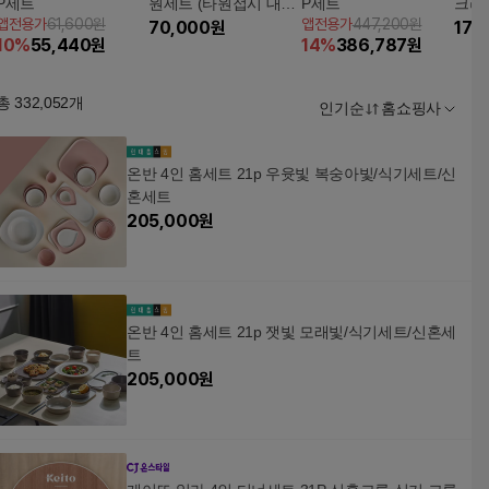
P세트
원세트 (타원접시 대1
P세트
크리
앱전용가
61,600원
앱전용가
447,200원
+타원볼 대1+대원볼 소
70,000
원
세트(
179
10
%
55,440
원
14
%
386,787
원
1)
시 2
후 3
총
332,052
개
인기순
홈쇼핑사
온반 4인 홈세트 21p 우윳빛 복숭아빛/식기세트/신
혼세트
205,000
원
온반 4인 홈세트 21p 잿빛 모래빛/식기세트/신혼세
트
205,000
원