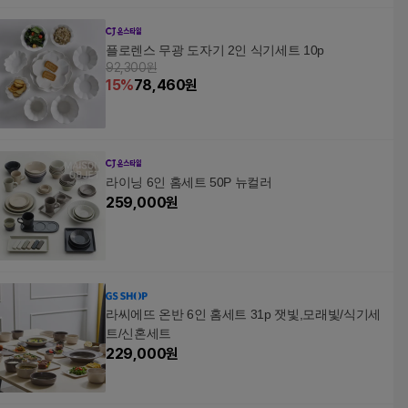
플로렌스 무광 도자기 2인 식기세트 10p
92,300원
15
%
78,460
원
라이닝 6인 홈세트 50P 뉴컬러
259,000
원
라씨에뜨 온반 6인 홈세트 31p 잿빛,모래빛/식기세
트/신혼세트
229,000
원