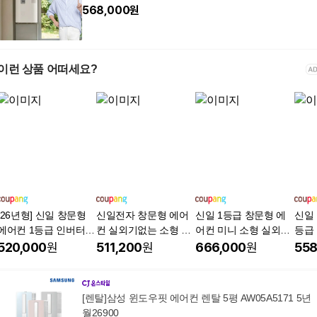
568,000
원
이런 상품 어떠세요?
[26년형] 신일 창문형
신일전자 창문형 에어
신일 1등급 창문형 에
신일 
에어컨 1등급 인버터
컨 실외기없는 소형 1
어컨 미니 소형 실외기
등급
일체형 창틀형 창문식
등급 인버터 원룸 자가
없는 설치기본킷 포함
실외
520,000
원
511,200
원
666,000
원
558
소형 원룸 자가설치
설치
환경 
공
[렌탈]삼성 윈도우핏 에어컨 렌탈 5평 AW05A5171 5년
월26900