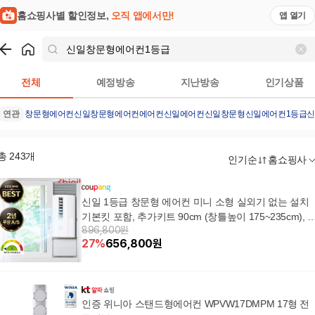
홈쇼핑사별 할인정보,
오직 앱에서만!
앱 열기
쇼핑
신일창문형에어컨1등급
검색결과
전체
예정방송
지난방송
인기상품
연관
창문형에어컨
신일창문형에어컨
에어컨
신일에어컨
신일창문형
신일에어컨1등급
신
총
243
개
인기순
홈쇼핑사
신일 1등급 창문형 에어컨 미니 소형 실외기 없는 설치
기본킷 포함, 추가키트 90cm (창틀높이 175~235cm), 
896,800원
버터 1등급 - 셀프설치
27
%
656,800
원
인증 위니아 스탠드형에어컨 WPVW17DMPM 17형 전