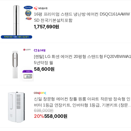
16평 프리미엄 스탠드 냉난방 에어컨 DSQC161AAWW
SD 전국기본설치포함
1,757,690
원
[렌탈] LG 휘센 에어컨 20평형 스탠드형 FQ20VBWWA
5년약정 월
58,600
원
신일 창문형 에어컨 창틀 원룸 아파트 작은방 정속형 인
버터 1등급 연장키트, 인버터형 1등급, 기본키트 (창문
698,000원
이: 85cm~145cm)
20
%
558,000
원