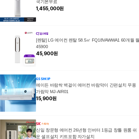
국기본무료
1,455,000
원
[렌탈] LG 에어컨 렌탈 58.5㎡ FQ18VAWWA1 60개월 
45900
45,900
원
에이든 바람싹 벽걸이 에어컨 바람막이 간편설치 무풍
가림막 MJ-AIR01
15,900
원
신일 창문형 에어컨 26년형 인버터 1등급 창틀 원룸 쉬
운 셀프설치 키트포함 자가설치