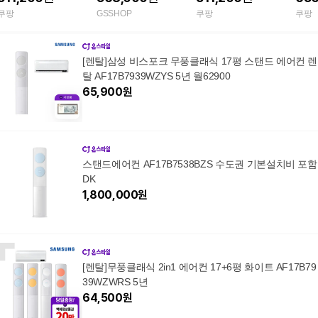
치 인버터형 1등급
어컨 커버 증정
설치 인버터형 1등급
설치 인버터형 1등급 9
쿠팡
GSSHOP
쿠팡
쿠팡
기본키트 기사설치(설
기본키트
0cm SMA C7800YIS
치비별도)
+추가
[렌탈]삼성 비스포크 무풍클래식 17평 스탠드 에어컨 렌
탈 AF17B7939WZYS 5년 월62900
65,900
원
스탠드에어컨 AF17B7538BZS 수도권 기본설치비 포함
DK
1,800,000
원
[렌탈]무풍클래식 2in1 에어컨 17+6평 화이트 AF17B79
39WZWRS 5년
64,500
원