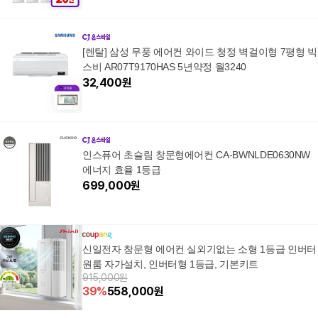
[렌탈] 삼성 무풍 에어컨 와이드 청정 벽걸이형 7평형 빅
스비 AR07T9170HAS 5년약정 월3240
32,400
원
인스퓨어 초슬림 창문형에어컨 CA-BWNLDE0630NW
에너지 효율 1등급
699,000
원
신일전자 창문형 에어컨 실외기없는 소형 1등급 인버터
원룸 자가설치, 인버터형 1등급, 기본키트
915,000원
39
%
558,000
원