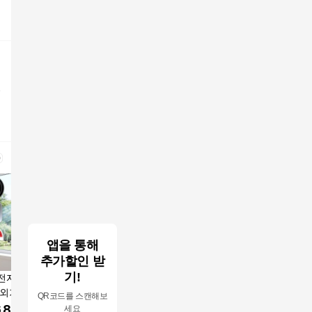
앱을 통해
추가할인 받
기!
전자 창문형 에어
신일 1등급 창문형 에
신일 창문형 에어컨 창
신일 창문
외기없는 소형 1
어컨 미니 소형 실외기
틀 원룸 아파트 작은방
틀 원룸 
QR코드를 스캔해보
 인버터 원룸 자가
없는 설치기본킷 포함
인버터 1등급 연장키트
인버터 1
,800
원
666,000
원
558,000
원
636,8
세요