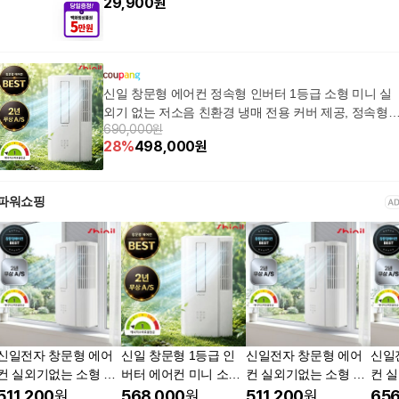
29,900
원
신일 창문형 에어컨 정속형 인버터 1등급 소형 미니 실
외기 없는 저소음 친환경 냉매 전용 커버 제공, 정속형 5
690,000원
등급 - 자가설치, 기본키트 (창문높이: 85cm~145cm)
28
%
498,000
원
파워쇼핑
신일전자 창문형 에어
신일 창문형 1등급 인
신일전자 창문형 에어
신일
컨 실외기없는 소형 1
버터 에어컨 미니 소형
컨 실외기없는 소형 1
컨 실
등급 인버터 원룸 자가
실외기 없는 저소음 에
등급 인버터 원룸 자가
등급
511,200
원
568,000
원
511,200
원
656