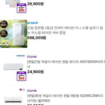
26,900
원
신일 창문형 1등급 인버터 에어컨 미니 소형 실외기 없
는 저소음 에어컨 커버 증정
568,000
원
[렌탈]7평 벽걸이 에어컨 렌탈 화이트 AR07B9350HZS 
년
24,900
원
[렌탈]휘센 벽걸이 에어컨 렌탈 9평형 SQ09BCJWAS 5
년약정 월29900