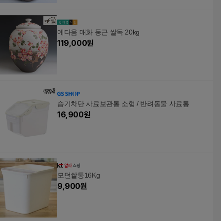
예다움 매화 둥근 쌀독 20kg
119,000
원
습기차단 사료보관통 소형 / 반려동물 사료통
16,900
원
모던쌀통16Kg
9,900
원