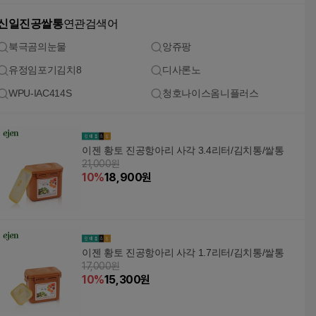
신일진공쌀통
연관검색어
북극곰의눈물
앙쥬팡
유정임포기김치8
디사론노
WPU-IAC414S
청호나이스옴니플러스
이젠 황토 진공항아리 사각 3.4리터/김치통/쌀통
21,000원
10
%
18,900
원
이젠 황토 진공항아리 사각 1.7리터/김치통/쌀통
17,000원
10
%
15,300
원