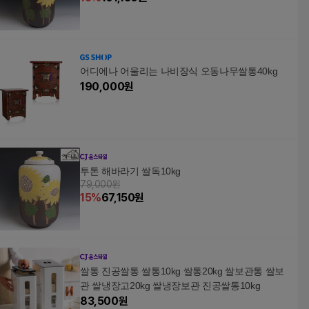
어디에나 어울리는 나비장식 오동나무쌀통40kg
190,000
원
투톤 해바라기 쌀독10kg
79,000원
15
%
67,150
원
쌀통 진공쌀통 쌀통10kg 쌀통20kg 쌀보관통 쌀보
관 쌀냉장고20kg 쌀냉장보관 진공쌀통10kg
83,500
원