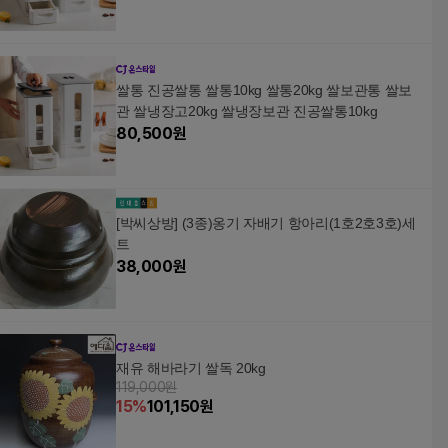
쌀통 진공쌀통 쌀통10kg 쌀통20kg 쌀보관통 쌀보
관 쌀냉장고20kg 쌀냉장보관 진공쌀통10kg
80,500
원
[박씨상방] (3종)옹기 자배기 항아리(1호2호3호)세
트
38,000
원
재유 해바라기 쌀독 20kg
119,000원
15
%
101,150
원