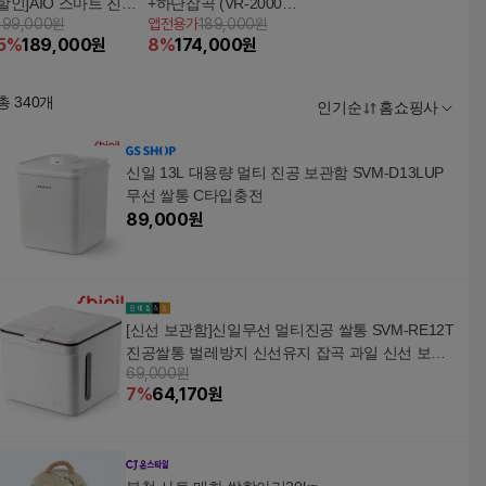
할인]AIO 스마트 진공
+하단잡곡 (VR-2000)
199,000원
앱전용가
189,000원
쌀통
5%쿠폰+구매 후 3천원
5
%
189,000
원
8
%
174,000
원
적립
총
340
개
인기순
홈쇼핑사
신일 13L 대용량 멀티 진공 보관함 SVM-D13LUP
무선 쌀통 C타입충전
89,000
원
[신선 보관함]신일무선 멀티진공 쌀통 SVM-RE12T
진공쌀통 벌레방지 신선유지 잡곡 과일 신선 보관
69,000원
함
7
%
64,170
원