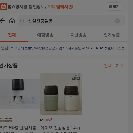
홈쇼핑사별 할인정보,
오직 앱에서만!
앱 열기
쇼핑
신일진공쌀통
검색결과
전체
예정방송
지난방송
인기상품
연관
북극곰의눈물
앙쥬팡
유정임포기김치8
디사론노
WPU-IAC414S
청호나이스옴니플
인기상품
전체보기
[카드 5%할인,일시불
아이오 진공쌀통 14kg