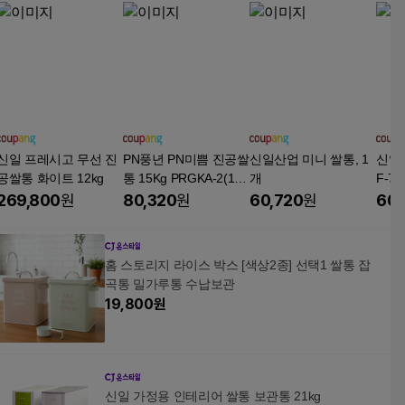
신일 프레시고 무선 진
PN풍년 PN미쁨 진공쌀
신일산업 미니 쌀통, 1
신일산
공쌀통 화이트 12kg
통 15Kg PRGKA-2(15
개
F-7
B)
269,800
원
80,320
원
60,720
원
60,
홈 스토리지 라이스 박스 [색상2종] 선택1 쌀통 잡
곡통 밀가루통 수납보관
19,800
원
신일 가정용 인테리어 쌀통 보관통 21kg