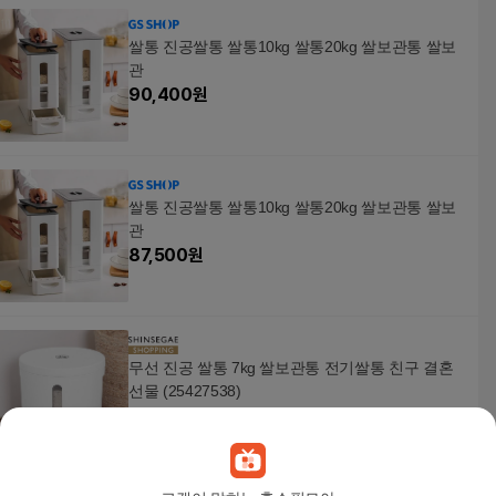
쌀통 진공쌀통 쌀통10kg 쌀통20kg 쌀보관통 쌀보
관
90,400
원
쌀통 진공쌀통 쌀통10kg 쌀통20kg 쌀보관통 쌀보
관
87,500
원
무선 진공 쌀통 7kg 쌀보관통 전기쌀통 친구 결혼
선물 (25427538)
96,130
원