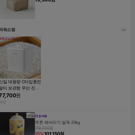
파워쇼핑
신일 대용량 C타입충전
멀티 보관함 무선 진공
통 13L SVM-D13LU
77,700
원
P
쿠팡
투톤 해바라기 쌀독 20kg
119,000원
15
%
101,150
원