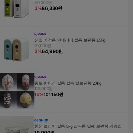
89,000원
3
%
86,330
원
신일 가정용 인테리어 쌀통 보관통 15kg
67,000원
3
%
64,990
원
황토 항아리 쌀통 쌀독 쌀보관함 20kg
119,000원
15
%
101,150
원
한샘 클리어 쌀통 5kg 잡곡통 밀폐 보관함 계량컵
19,900
원