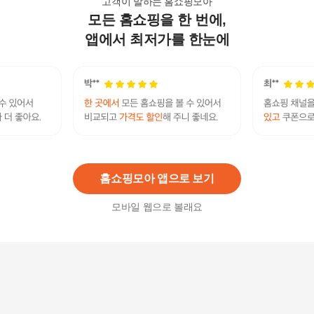
고객이 말하는 홈쇼핑모아
모든 홈쇼핑을 한 번에,
쌀통 압축 진공쌀통 12kg 대용량 잡곡보관 진공 실
링 쌀벌레방지 스쿱포함 K423
앱에서 최저가를 한눈에
16,490
원
생생미 진공쌀통 7L SH-VR7 원터치 진공 쌀통
29,800
원
홈쇼핑모아 앱으로 보기
모바일 웹으로 볼래요
미락 진공쌀통 5kg 쌀보관통 쌀항아리 쌀독 쌀보관
함 잡곡통 시리얼통, 1개
109,000
원