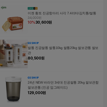
이젠 황토 진공항아리 사각 7.4리터/김치통/쌀통
34,000원
10
%
30,600
원
쌀통 진공쌀통 쌀통10kg 쌀통20kg 쌀보관통 쌀보
관
80,500
원
24년 NEW 바라던 3세대 진공쌀통 20kg 쌀보관함
쌀보관통 (진공 업그레이드)
129,000
원