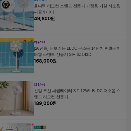
올디렉 리모컨 스탠드 선풍기 가정용 거실 저소음
써큘레이터
49,800
원
[26년형] 터보기능 BLDC 무소음 14인치 써큘레이
터형 스탠드 선풍기 SIF-BZ143D
168,000
원
신일 무선 써큘레이터 SIF-12WL BLDC 저소음 스
탠드 리모컨 선풍기
189,000
원