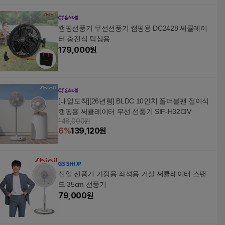
캠핑선풍기 무선선풍기 캠핑용 DC2428 써큘레이
터 충전식 탁상용
179,000
원
[내일도착][26년형] BLDC 10인치 폴더블팬 접이식
캠핑용 써큘레이터 무선 선풍기 SIF-H32CIV
148,000원
6
%
139,120
원
신일 선풍기 가정용 좌석용 거실 써큘레이터 스탠
드 35cm 선풍기
79,000
원