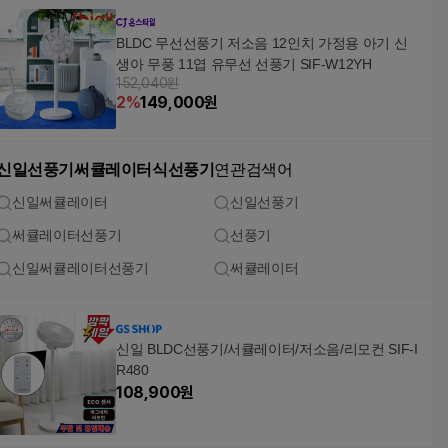
BLDC 무선선풍기 저소음 12인치 가정용 아기 신
생아 무풍 11엽 유무선 선풍기 SIF-W12YH
152,040원
2
%
149,000
원
신일선풍기써큘레이터식선풍기
연관검색어
신일써큘레이터
신일선풍기
써큘레이터선풍기
선풍기
신일써큘레이터선풍기
써큘레이터
신일 BLDC선풍기/서큘레이터/저소음/리모컨 SIF-I
R480
108,900
원