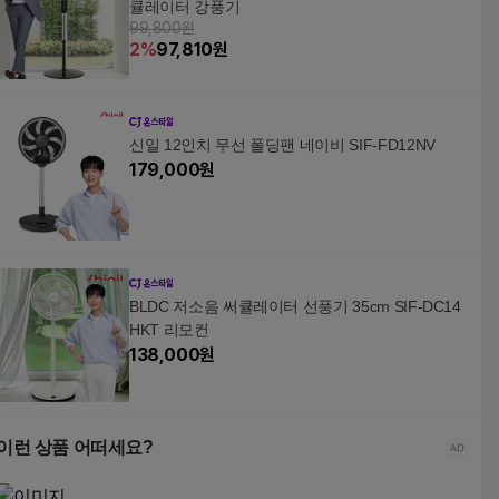
큘레이터 강풍기
99,800원
2
%
97,810
원
신일 12인치 무선 폴딩팬 네이비 SIF-FD12NV
179,000
원
BLDC 저소음 써큘레이터 선풍기 35cm SIF-DC14
HKT 리모컨
138,000
원
이런 상품 어떠세요?