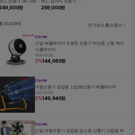
탠드 선풍기 SIF-2000
헤드 접이식 선풍기 BR
NEO
249,000
원
-Q320DH
259,000
원
총
43,419
개
인기순
홈쇼핑사
신일 써큘레이터 조용한 선풍기 탁상용 소형 에어
서큘레이터
147,000원
2
%
144,060
원
대형선풍기 공업용 산업용선풍기 써큘레이터
153,000원
2
%
149,940
원
신일 대형선풍기 공업용 업소용 선풍기 산업용 써