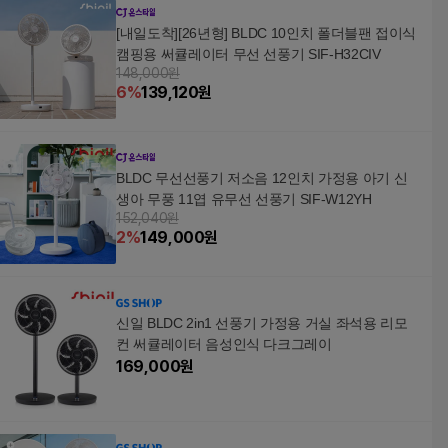
[내일도착][26년형] BLDC 10인치 폴더블팬 접이식
캠핑용 써큘레이터 무선 선풍기 SIF-H32CIV
148,000원
6
%
139,120
원
BLDC 무선선풍기 저소음 12인치 가정용 아기 신
생아 무풍 11엽 유무선 선풍기 SIF-W12YH
152,040원
2
%
149,000
원
신일 BLDC 2in1 선풍기 가정용 거실 좌석용 리모
컨 써큘레이터 음성인식 다크그레이
169,000
원