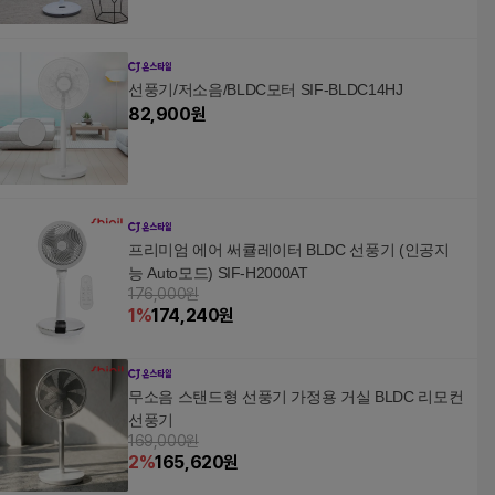
선풍기/저소음/BLDC모터 SIF-BLDC14HJ
82,900
원
프리미엄 에어 써큘레이터 BLDC 선풍기 (인공지
능 Auto모드) SIF-H2000AT
176,000원
1
%
174,240
원
무소음 스탠드형 선풍기 가정용 거실 BLDC 리모컨
선풍기
169,000원
2
%
165,620
원