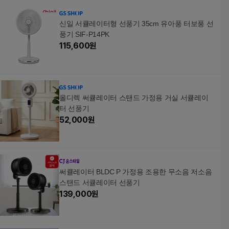
신일 서큘레이터형 선풍기 35cm 유아풍 터보풍 선
풍기 SIF-P14PK
115,600
원
올디렉 써큘레이터 스탠드 가정용 거실 서큘레이
터 선풍기
52,000
원
써큘레이터 BLDC P 가정용 조용한 무소음 저소음
스탠드 서큘레이터 선풍기
139,000
원