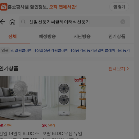
홈쇼핑사별 할인정보,
오직 앱에서만!
앱 열기
쇼핑
신일선풍기써큘레이터식선풍기
검색결과
전체
예정방송
지난방송
인기상품
연관
신일써큘레이터
신일선풍기
써큘레이터선풍기
선풍기
신일써큘레이터선풍기
써큘
인기상품
전체보기
신일 14인치 BLDC 스
보랄 BLDC 무선 듀얼