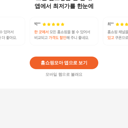
터형 스탠드 선풍기 SIF-BZ173D
앱에서 최저가를 한눈에
178,000원
3
%
172,660
원
프리미엄 BLDC 저소음 AI 입체바람 12단계 풍속조
절 선풍기 SIF-SH60M
189,000
원
홈쇼핑모아 앱으로 보기
모바일 웹으로 볼래요
공업용 업소용 대형 24인치 선풍기 SIF-24FKG
152,000
원
신일 써큘레이터 S10se 서큘레이터 SIF-B09A_W