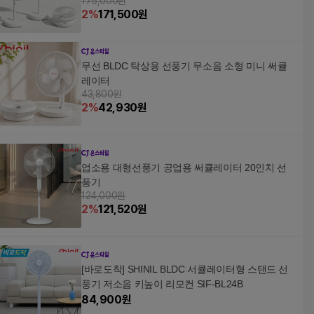
175,000원
2
%
171,500
원
무선 BLDC 탁상용 선풍기 무소음 소형 미니 써큘
레이터
43,800원
2
%
42,930
원
업소용 대형선풍기 공업용 써큘레이터 20인치 선
풍기
124,000원
2
%
121,520
원
[바로도착] SHINIL BLDC 서큘레이터형 스탠드 선
풍기 저소음 키높이 리모컨 SIF-BL24B
84,900
원