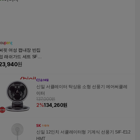
써핏 여성 캡내장 반집
업 래쉬가드 세트 SFR
W012
23,940
원
신일 서큘레이터 탁상용 소형 선풍기 에어써큘레
이터
137,000원
2
%
134,260
원
신일 12인치 서큘레이터형 기계식 선풍기 SIF-E12
HMT