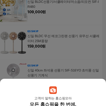
신일 BLDC선풍기/서큘레이터/저소음/리모컨 SIF-I
R480
109,000
원
신일 BLDC 무선 에코그린팬 선풍기 유무선 서큘레
이터 25M풍량
159,000
원
신일 40cm 좌석용 선풍기 SIF-S16YO 초미풍 신일
선풍기 기계식
99,000
원
고객이 말하는 홈쇼핑모아
모든 홈쇼핑을 한 번에,
[26년형] 국내제조 BLDC 무소음 14인치 써큘레이