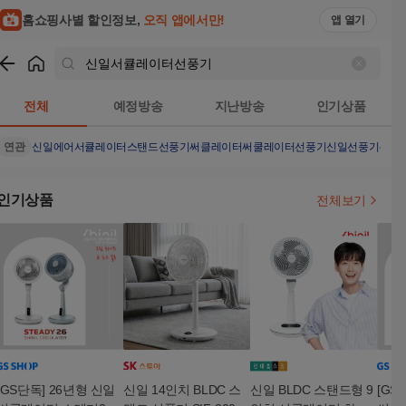
홈쇼핑사별 할인정보,
오직 앱에서만!
앱 열기
쇼핑
신일서큘레이터선풍기
검색결과
전체
예정방송
지난방송
인기상품
연관
신일에어서큘레이터
스탠드선풍기
써클레이터
써쿨레이터선풍기
신일선풍기무소
인기상품
전체보기
[GS단독] 26년형 신일
신일 14인치 BLDC 스
신일 BLDC 스탠드형 9
[GS