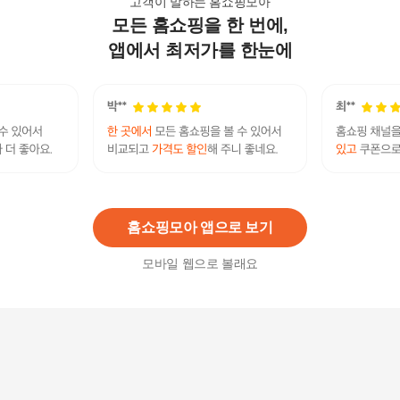
고객이 말하는 홈쇼핑모아
모든 홈쇼핑을 한 번에,
신일 프리미엄 에어 써큘레이터 BLDC 선풍기 (인
공지능 Auto모드) SIF-H2000AT
앱에서 최저가를 한눈에
176,000원
1
%
174,240
원
신일 서큘레이터 탁상용 소형 선풍기 에어써큘레
이터
137,000원
2
%
134,260
원
홈쇼핑모아 앱으로 보기
모바일 웹으로 볼래요
써큘레이터/BLDC모터/리모컨 SIF-51BOS
176,000
원