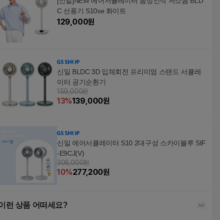
[신일]NEW 에어서큘레이터 음성인식 저소음 BLD
C 선풍기 S10se 화이트
129,000
원
신일 BLDC 3D 입체회전 프리미엄 스탠드 서큘레
이터 공기순환기
159,000원
13
%
139,000
원
신일 에어서큘레이터 S10 2대구성 스카이블루 SIF
-E9CJ(V)
308,000원
10
%
277,200
원
이런 상품 어떠세요?