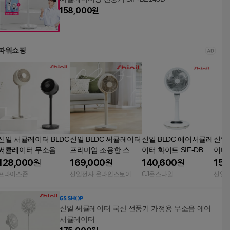
158,000
원
파워쇼핑
신일 서큘레이터 BLDC
신일 BLDC 써큘레이터
신일 BLDC 에어서큘레
신일 
써큘레이터 무소음 저
프리미엄 조용한 스탠
이터 화이트 SIF-DB65
이터
소음 가정용 라이트베
드 가정용 거실 베이지
0B
형 S
128,000
원
169,000
원
140,600
원
154
이지
SIF-PA23LS
프라이스존
신일전자 온라인스토어
CJ온스타일
신일
신일 써큘레이터 국산 선풍기 가정용 무소음 에어
서큘레이터