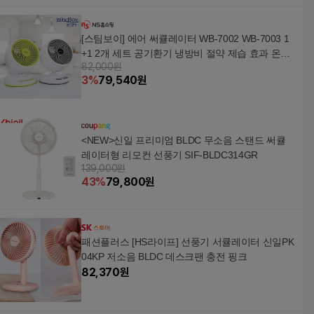
[스팀보이] 에어 써큘레이터 WB-7002 WB-7003 1
+1 2개 세트 공기환기 냉방비 절약 제습 효과 온도
82,000원
유지
3
%
79,540
원
<NEW>신일 프리미엄 BLDC 무소음 스탠드 써큘
레이터형 리모컨 선풍기 SIF-BLDC314GR
139,000원
43
%
79,800
원
패션플러스 [HS라이프] 선풍기 서큘레이터 신일PK
04KP 저소음 BLDC 데스크팬 충전 핑크
82,370
원