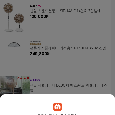
신일 스탠드선풍기 SIF-14AIE 14인치 7엽날개
120,000
원
선풍기 서큘레이터 좌석용 SIF14HLM 35CM 신일
249,800
원
신일 서큘레이터 BLDC 에어 스탠드 써큘레이터 선
풍기
194,000원
2
%
190,120
원