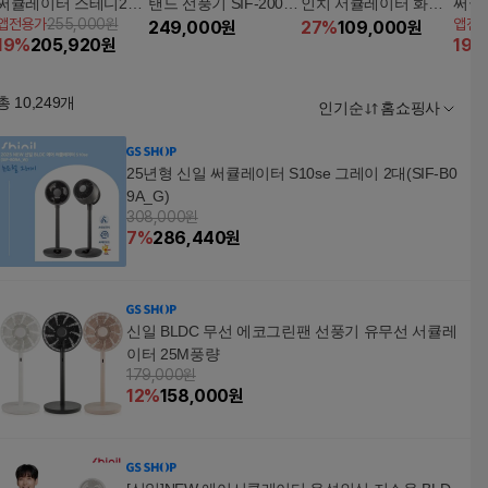
써큘레이터 스테디26
탠드 선풍기 SIF-2000
인치 서큘레이터 화이
써큘
앱전용가
255,000원
앱전
혼합구성 2대(SIF-EMB
NEO
249,000
원
트 SIF-DB650B
27
%
109,000
원
크림화
19
%
205,920
원
19
%
L990/FP1000A)
MBL9
총
10,249
개
인기순
홈쇼핑사
25년형 신일 써큘레이터 S10se 그레이 2대(SIF-B0
9A_G)
308,000원
7
%
286,440
원
신일 BLDC 무선 에코그린팬 선풍기 유무선 서큘레
이터 25M풍량
179,000원
12
%
158,000
원