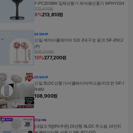
F-PC20SBW 입체선풍기 좌석용선풍기 WFHYC04
232,400원
8
%
213,810
원
신일 에어서큘레이터 S10 2대구성 핑크 SIF-E9CJ
(P)
308,000원
10
%
277,200
원
신일 BLDC선풍기/서큘레이터/저소음/리모컨 SIF-I
R480
108,900
원
[내일도착][8%쿠폰] 26년형 BLDC 무소음 14인치
써큘레이터형 선풍기 SIF-BZ143D