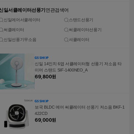
신일서큘레이터선풍기
연관검색어
신일에어서큘레이터
스탠드선풍기
써클레이터
써쿨레이터선풍기
신일선풍기무소음
셔큘레이터
신일 14인치 6엽 서큘레이터형 선풍기 저소음 타
이머 스탠드 SIF-1400NEO_A
69,800
원
보국 BLDC 에어 써큘레이터 선풍기 저소음 BKF-1
422CD
69,000
원