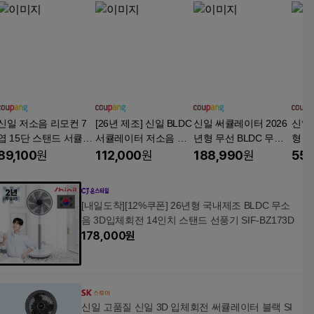
신일 저소음 리모컨 7
[26년 제조] 신일 BLDC
신일 써큘레이터 2026
신일
엽 15단 스탠드 서큘레
서큘레이터 저소음 스
년형 무선 BLDC 무소
형 7
이터 선풍기, SIF-H144
탠드 가정용, SIF-EMD
음, 신일 써큘레이터
SIF-
89,100
원
112,000
원
188,990
원
55,
5R
880 베이지, 단일상품
M
[내일도착][12%쿠폰] 26년형 국내제조 BLDC 무소
음 3D입체회전 14인치 스탠드 선풍기 SIF-BZ173D
178,000
원
신일 고품질 신일 3D 입체회전 써큘레이터 블랙 SI