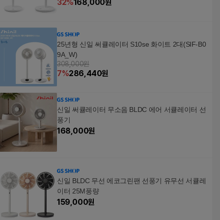
32
%
168,000
원
25년형 신일 써큘레이터 S10se 화이트 2대(SIF-B0
9A_W)
308,000원
7
%
286,440
원
신일 써큘레이터 무소음 BLDC 에어 서큘레이터 선
풍기
168,000
원
신일 BLDC 무선 에코그린팬 선풍기 유무선 서큘레
이터 25M풍량
159,000
원