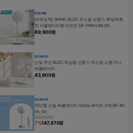
[바로도착] SHINIL BLDC 무소음 선풍기 3D입체회
전 서큘레이터형 리모컨 SIF-PWH14BLDC
89,900
원
신일 무선 BLDC 탁상용 선풍기 무소음 소형 미니
써큘레이터
43,800
원
25년형 신일 써큘레이터 S10se 화이트 1대(SIF-B0
9A_W)
159,000원
7
%
147,870
원