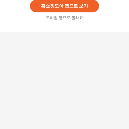
홈쇼핑모아 앱으로 보기
모바일 웹으로 볼래요
티눈보호쿠션 발 물집 티눈 보호쿠션 패치 접촉방
지 패드 밴드 15P
3,430
원
6p 발바닥 보호 굳은살 티눈 패치 밴드
3,350
원
셀러허브 1 [RGL8437S]티눈 물집방지패드 쿠션
보호 티눈패드 밴드 (15441493)
9,220
원