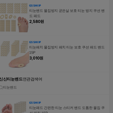
티눈밴드 물집방지 굳은살 보호 티눈 방지 쿠션 밴
드 패드
2,580
원
티눈패치 물집방지 패치 티눈 보호 쿠션 패드 밴드
15P
3,010
원
신신티눈밴드
연관검색어
티눈밴드
티눈패드 간편한 티눈 스티커 밴드 도톰한 물집 쿠