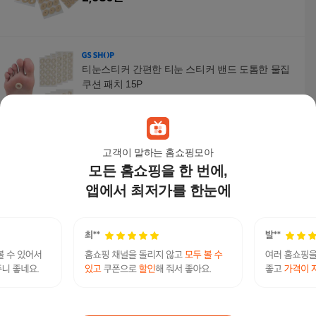
티눈스티커 간편한 티눈 스티커 밴드 도톰한 물집
쿠션 패치 15P
3,010
원
고객이 말하는 홈쇼핑모아
모든 홈쇼핑을 한 번에,
발바닥 티눈 밴드 15P 물집 사마귀 방지 밴드 스티
커
앱에서 최저가를 한눈에
1,890
원
티눈보호쿠션 발 물집 티눈 보호쿠션 패치 접촉방
지 패드 밴드 15P
3,010
원