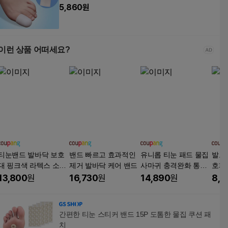
5,860
원
이런 상품 어떠세요?
티눈밴드 발바닥 보호
밴드 빠르고 효과적인
유니롭 티눈 패드 물집
발보
대 핑크색 라텍스 소재
제거 발바닥 케어 밴드
사마귀 충격완화 통증
호패
발가락 보호대, 16개
보호 패치, 120개
림방
13,800
원
16,730
원
14,890
원
8,9
20개
간편한 티눈 스티커 밴드 15P 도톰한 물집 쿠션 패
치