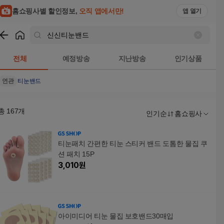
홈쇼핑사별 할인정보,
오직 앱에서만!
앱 열기
쇼핑
신신티눈밴드
검색결과
전체
예정방송
지난방송
인기상품
연관
티눈밴드
총
167
개
인기순
홈쇼핑사
티눈패치 간편한 티눈 스티커 밴드 도톰한 물집 쿠
션 패치 15P
3,010
원
아이미디어 티눈 물집 보호밴드30매입