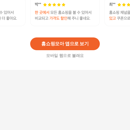
26SS 밀레골프 남성 트리코트팬츠 3종세트(3만원
인하)
89,000원
15
%
75,650
원
홈쇼핑모아 앱으로 보기
모바일 웹으로 볼래요
[최신상] AHC 아이크림 시즌14 풀 리프트 T괄사 리
프팅 40ml 15개+12ml 3개+샘플2개
139,500원
15
%
118,580
원
26SS 밀레골프 남성 반팔티셔츠 5종세트 (최종가)
49,000
원