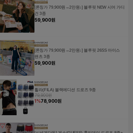
[론칭가 79,900원→2만원↓] 블루핏 NEW 시어 가디
건 3종
59,900
원
[론칭가 79,900원→2만원↓] 블루핏 26SS 아이스
팬츠 3종
59,900
원
휠라(FILA) 블랙에디션 드로즈 9종
79,900원
1
%
78,900
원
[신세계단독] 게스(GUESS) 홀리데이 드로즈 8종+