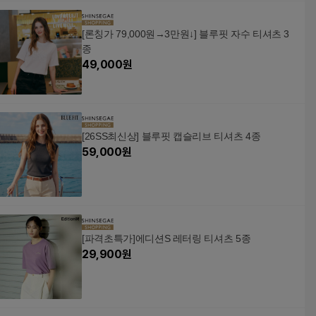
[론칭가 79,000원→3만원↓] 블루핏 자수 티셔츠 3
종
49,000
원
[26SS최신상] 블루핏 캡슬리브 티셔츠 4종
59,000
원
[파격초특가]에디션S 레터링 티셔츠 5종
29,900
원