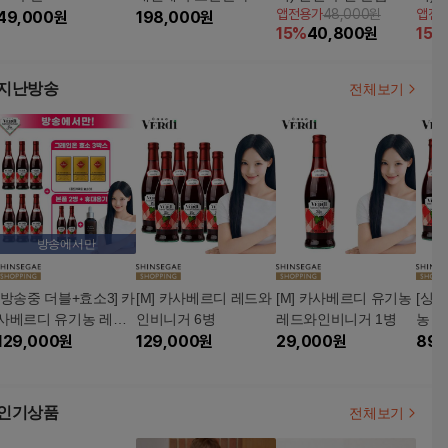
앱전용가
48,000원
앱전
49,000
원
X 총 32주분
198,000
원
x 2개
(본품
15
%
40,800
원
15
%
지
지난방송
전체보기
방송에서만
[방송중 더블+효소3] 카
[M] 카사베르디 레드와
[M] 카사베르디 유기농
[싱
사베르디 유기농 레드
인비니거 6병
레드와인비니거 1병
농 
와인비니거 6병+2병 +
129,000
원
129,000
원
29,000
원
89,
휴대용기 + 카무트효소
G 3박스
인기상품
전체보기