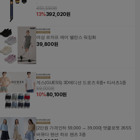
.
450,590원
13
%
392,020
원
여성 르까프 에어 밸런스 워킹화
39,800
원
게스(GUESS) 3D에디션 드로즈 8종+ 티셔츠1종
89,000원
10
%
80,100
원
[2만원 가격인하 59,000 → 39,000] 앳클로젯 26SS
버뮤다 텐션 하프 팬츠 3종