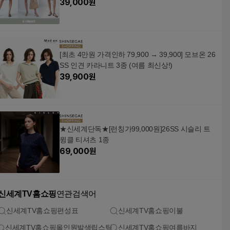
39,000
원
[최초 4만원 가격인하 79,900 → 39,900] 모브온 26
SS 인견 카라니트 3종 (여름 최신상!)
39,900
원
★신세계단독★[런칭가99,000원]26SS 시슬리 트
윙클 티셔츠 1종
69,000
원
신세계TV홈쇼핑
연관검색어
신세계TV홈쇼핑편성표
신세계TV홈쇼핑이불
신세계TV홈쇼핑올인원발색립스틱
신세계TV홈쇼핑여름바지