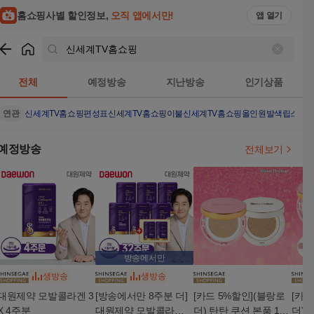
홈쇼핑사별 할인정보,
오직 앱에서만!
앱 열기
쇼핑
신세계TV홈쇼핑
검색결과
전체
예정방송
지난방송
인기상품
연관
신세계TV홈쇼핑편성표
신세계TV홈쇼핑이불
신세계TV홈쇼핑올인원발색립스틱
예정방송
전체보기
방송에서만
생방송
생방송
대원제약 모발콜라겐 3
[방송에서만 8주분 더]
[카드 5%할인](블랑로
[카드
X 4주분
대원제약 모발콜라겐 3
더) 탄탄 쿠션 본품 15g
더) 