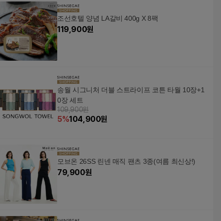
MTJ
조선호텔 양념 LA갈비 400g X 8팩
119,900
원
송월 시그니처 더블 스트라이프 코튼 타월 10장+1
0장 세트
109,900원
5
%
104,900
원
모브온 26SS 린넨 매직 팬츠 3종(여름 최신상!)
79,900
원