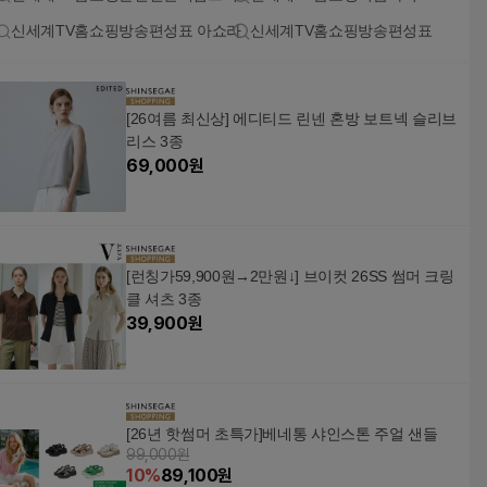
신세계TV홈쇼핑방송편성표 아쇼라
신세계TV홈쇼핑방송편성표
[26여름 최신상] 에디티드 린넨 혼방 보트넥 슬리브
리스 3종
69,000
원
[런칭가59,900원→2만원↓] 브이컷 26SS 썸머 크링
클 셔츠 3종
39,900
원
[26년 핫썸머 초특가]베네통 샤인스톤 주얼 샌들
99,000원
10
%
89,100
원