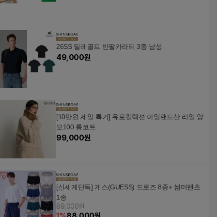
26SS 밀레골프 반팔카라티 3종 남성
49,000
원
[10만원 세일 특가] 유로컬렉션 아일랜드산 리얼 양
모100 롱코트
99,000
원
[신세계단독] 게스(GUESS) 드로즈 8종+ 썸머팬츠
1종
89,000원
1
%
88,000
원