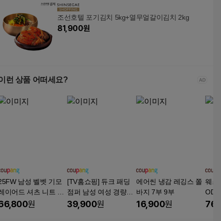
조선호텔 포기김치 5kg+열무얼갈이김치 2kg
81,900
원
이런 상품 어떠세요?
25FW 남성 벨벳 기모
[TV홈쇼핑] 듀크 패딩
에어씬 냉감 레깅스 쫄
웨스
레이어드 셔츠 니트 3
점퍼 남성 여성 경량패
바지 7부 9부
OD)
종(패턴VER)
딩 간절기점퍼
50%
66,800
원
39,900
원
16,900
원
76,
남성 