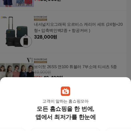
내셔널지오그래픽 오르비스 캐리어 세트 (24형+20
형+ 압축백인백2종 + 항공커버 )
328,000
원
브이컷 26SS 면100 튜블러 7부소매 티셔츠 5종
49,900원
15
%
42,420
원
고객이 말하는 홈쇼핑모아
모든 홈쇼핑을 한 번에,
다이슨 에어랩 i.d. 멀티 스타일러 앤 드라이어 (블
루/코퍼) 국내AS 신세계
앱에서 최저가를 한눈에
586,780원
13
%
510,500
원