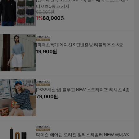
티셔츠1종 패키지
89,000원
1
%
88,000
원
[파격초특가]에디션S 린넨혼방 티블라우스 5종
19,900
원
[26SS최신상] 블루핏 NEW 스트라이프 티셔츠 4종
79,000
원
다이슨 에어랩 오리진 멀티스타일러 NEW 국내AS