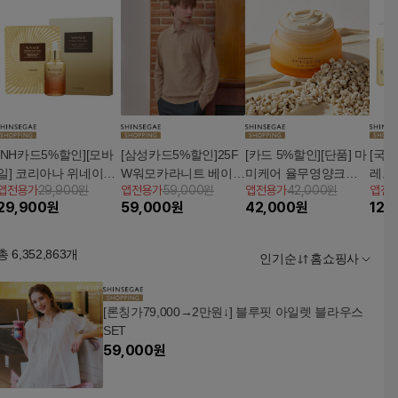
[NH카드5%할인][모바
[삼성카드5%할인]25F
[카드 5%할인][단품] 마
[국
일] 코리아나 위네이지
W워모카라니트 베이지
미케어 율무영양크림 5
레브
앱전용가
29,900원
앱전용가
59,000원
앱전용가
42,000원
앱전
골든 스네일 앰플 + 마
1종
0g
어 
29,900
원
59,000
원
42,000
원
129
스크 10매
트먼
총
6,352,863
개
인기순
홈쇼핑사
[론칭가79,000→2만원↓] 블루핏 아일렛 블라우스
SET
59,000
원