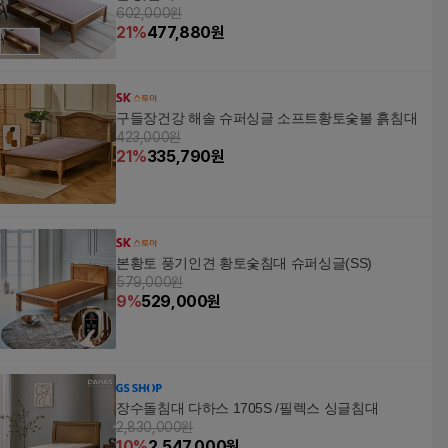
602,000원
21
%
477,880
원
구들장건강 해솔 슈퍼싱글 소프트황토숯볼 흙침대
423,000원
21
%
335,790
원
본황토 풍기인견 황토숯침대 슈퍼싱글(SS)
579,000원
9
%
529,000
원
장수돌침대 다하스 1705S /필렉스 싱글침대
2,830,000원
10
%
2,547,000
원