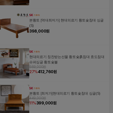
본황토 [역대최저가] 현대의료기 황토숯침대 싱글
(S)
398,000
원
현대의료기 칭찬받는선물 황토숯흙침대 효도침대
슈퍼싱글 황토숯볼
569,000원
27
%
412,760
원
본황토 [최저가]현대의료기 황토숯침대 싱글(S)
449,000원
11
%
399,000
원