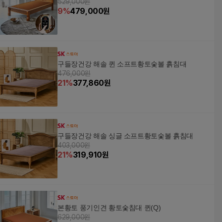
529,000원
9
%
479,000
원
구들장건강 해솔 퀸 소프트황토숯볼 흙침대
476,000원
21
%
377,860
원
구들장건강 해솔 싱글 소프트황토숯볼 흙침대
403,000원
21
%
319,910
원
본황토 풍기인견 황토숯침대 퀸(Q)
629,000원