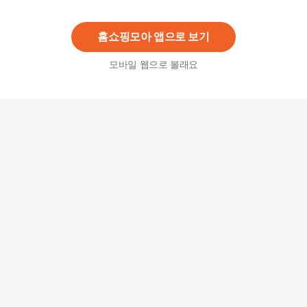
7
%
818,400
원
홈쇼핑모아 앱으로 보기
모바일 웹으로 볼래요
온열침대 조이 라이트그레이 슈퍼싱글 메리황토숯
볼 흙침대
499,000
원
동서가구 비드가화이트 슈퍼싱글 SS 수납헤드 깊
은서랍 침대+편백황토숯 독립 매트리스 DF64333
400,900원
5
12
%
354,200
원
동서가구 비드가 슈퍼싱글 SS 수납헤드 깊은서랍
침대+편백황토숯 9존독립 매트리스 DF643286