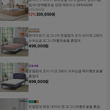
침대+편백황토숯 양면 매트리스 DF643288
379,900원
12
%
335,650
원
현대의료기 포그니처 온열침대 조이 라이트그레이
슈퍼싱글 포그니처황토숯볼 흙침대
499,000
원
온열침대 조이 다크그레이 슈퍼싱글 메리황토숯볼
흙침대
499,000
원
온열침대 레토 네이비 퀸 포그니처황토숯볼 흙침