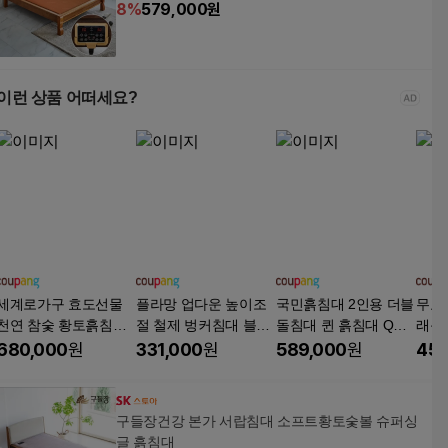
8
%
579,000
원
이런 상품 어떠세요?
세계로가구 효도선물
플라망 업다운 높이조
국민흙침대 2인용 더블
무료
천연 참숯 황토흙침대
절 철제 벙커침대 블랙
돌침대 퀸 흙침대 Q캔
래목
황토볼 흙보료 매트리
SS 수납계단형 단품 방
써스
쳐 
680,000
원
331,000
원
589,000
원
450
스 SS/Q 전국 무료배송
문설치
1인
구들장건강 본가 서랍침대 소프트황토숯볼 슈퍼싱
글 흙침대