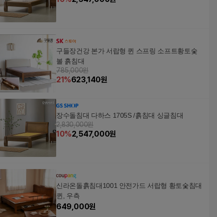
구들장건강 본가 서랍형 퀸 스프링 소프트황토숯
볼 흙침대
785,000원
21
%
623,140
원
장수돌침대 다하스 1705S /흙침대 싱글침대
2,830,000원
10
%
2,547,000
원
신라온돌흙침대1001 안전가드 서랍형 황토숯침대
퀸, 우측
649,000
원