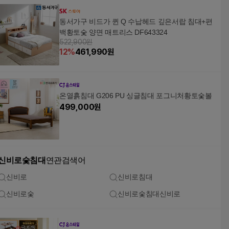
동서가구 비드가 퀸 Q 수납헤드 깊은서랍 침대+편
백황토숯 양면 매트리스 DF643324
522,900원
12
%
461,990
원
온열흙침대 G206 PU 싱글침대 포그니처황토숯볼
499,000
원
신비로숯침대
연관검색어
신비로
신비로침대
신비로숯
신비로숯침대신비로