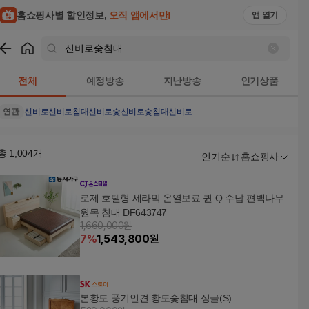
홈쇼핑사별 할인정보,
오직 앱에서만!
앱 열기
쇼핑
신비로숯침대
검색결과
전체
예정방송
지난방송
인기상품
연관
신비로
신비로침대
신비로숯
신비로숯침대신비로
총
1,004
개
인기순
홈쇼핑사
로제 호텔형 세라믹 온열보료 퀸 Q 수납 편백나무
원목 침대 DF643747
1,660,000원
7
%
1,543,800
원
본황토 풍기인견 황토숯침대 싱글(S)