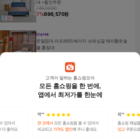
대 +할인쿠폰
749,000원
7
%
696,570
원
온열침대 라포레SS 베이지 슈퍼싱글 메리황토숯
볼 흙침대
499,000
원
고객이 말하는 홈쇼핑모아
모든 홈쇼핑을 한 번에,
온열침대 레토 화이트 퀸 컴포트황토숯볼 흙침대
+할인쿠폰
앱에서 최저가를 한눈에
749,000원
7
%
696,570
원
[탑펠리즈]제이슨 헤드 확장형 참숯 황토볼침대Q
880,000원