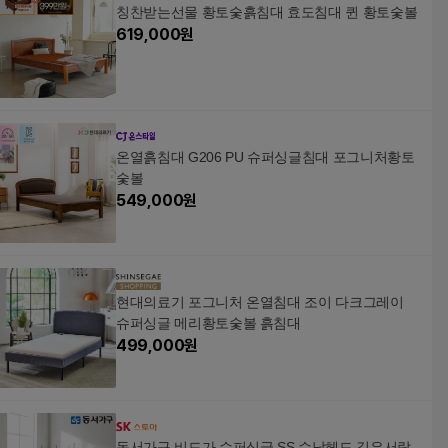
칭찬받는선물 황토숯흙침대 효도침대 퀸 황토숯볼
619,000
원
온열흙침대 G206 PU 슈퍼싱글침대 포그니처황토
숯볼
549,000
원
현대의료기 포그니처 온열침대 조이 다크그레이
슈퍼싱글 메리황토숯볼 흙침대
499,000
원
동서가구 비드가 슈퍼싱글 SS 수납헤드 깊은서랍