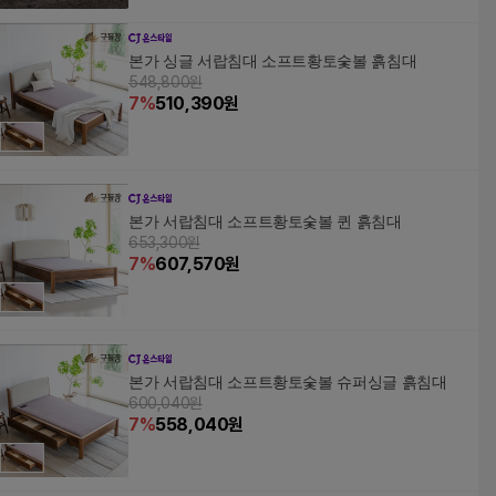
본가 싱글 서랍침대 소프트황토숯볼 흙침대
548,800원
7
%
510,390
원
본가 서랍침대 소프트황토숯볼 퀸 흙침대
653,300원
7
%
607,570
원
본가 서랍침대 소프트황토숯볼 슈퍼싱글 흙침대
600,040원
7
%
558,040
원