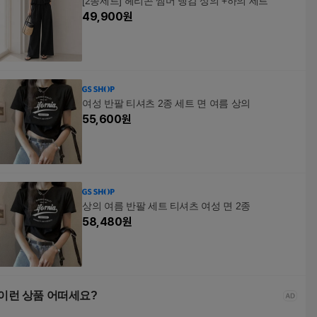
[2종세트] 헤리곤 썸머 냉감 상의 +하의 세트
49,900
원
여성 반팔 티셔츠 2종 세트 면 여름 상의
55,600
원
상의 여름 반팔 세트 티셔츠 여성 면 2종
58,480
원
이런 상품 어떠세요?