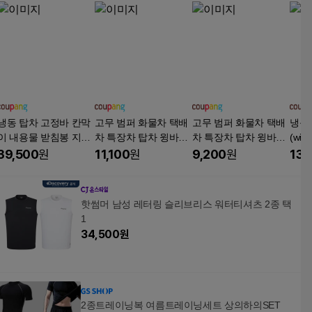
냉동 탑차 고정바 칸막
고무 범퍼 화물차 택배
고무 범퍼 화물차 택배
냉동
이 내용물 받침봉 지지
차 특장차 탑차 윙바디
차 특장차 탑차 윙바디
(wi
봉 화물차 용품 1톤 2.5
사각 보호범퍼 안전 차
사각 보호범퍼 안전 차
용물
39,500
원
11,100
원
9,200
원
132
톤 3.5톤 5톤, 1개
체보호, 1개, 단일색상
체보호, 1개, 단일상품
물차 
5톤 
핫썸머 남성 레터링 슬리브리스 워터티셔츠 2종 택
1
34,500
원
2종트레이닝복 여름트레이닝세트 상의하의SET