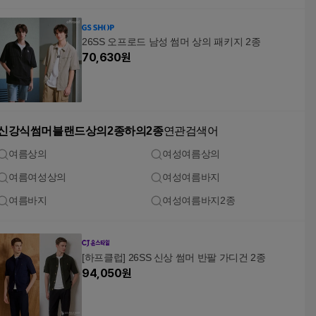
26SS 오프로드 남성 썸머 상의 패키지 2종
70,630
원
신강식썸머블랜드상의2종하의2종
연관검색어
여름상의
여성여름상의
여름여성상의
여성여름바지
여름바지
여성여름바지2종
[하프클럽] 26SS 신상 썸머 반팔 가디건 2종
94,050
원