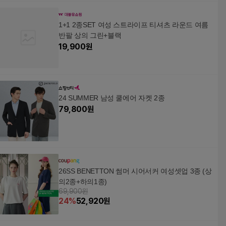
1+1 2종SET 여성 스트라이프 티셔츠 라운드 여름
반팔 상의 그린+블랙
19,900
원
24 SUMMER 남성 쿨에어 자켓 2종
79,800
원
26SS BENETTON 썸머 시어서커 여성셋업 3종 (상
의2종+하의1종)
69,900원
24
%
52,920
원