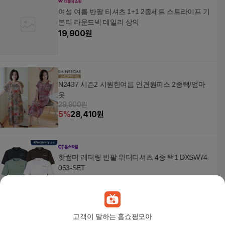
여성 여름 반팔 티셔츠 1+1 2종세트 스트라이프 기
본티 라운드넥 데일리 상의
19,900
원
N2437 시즌2 시원한여름 인견원피스 2종택/엄마
옷
29,900원
5
%
28,410
원
핫썸머 레터링 반팔 워터티셔츠 4종 택1 DXSW74
053-SET
47,400
원
고객이 말하는 홈쇼핑모아