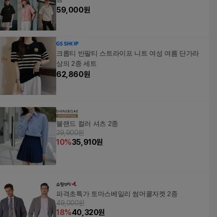
59,000
원
크롭티 반팔티 스트라이프 니트 여성 여름 단가라
상의 2종 세트
62,860
원
블랜드 컬러 셔츠 2종
39,900원
10
%
35,910
원
파격초특가 토마스베일리 썸머쿨자켓 2종
49,000원
18
%
40,320
원