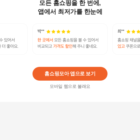
모든 홈쇼핑을 한 번에,
블라우스 여성 스트랩 셔츠 봄 여름 상의 2종 세트
플블라우스 화사한여름상의
앱에서 최저가를 한눈에
93,500
원
린넨블렌드 브이넥 스트랩 니트탑 2종 택1
39,900
원
홈쇼핑모아 앱으로 보기
모바일 웹으로 볼래요
블랜드컬러셔츠2종[35457685]
39,680
원
[1 1]프렌치 린넨 블렌드 반팔 카라니트 2종 SET