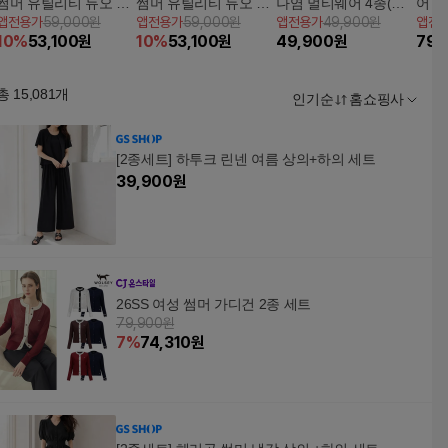
썸머 유틸리티 듀오 상
썸머 유틸리티 듀오 상
나염 멀티웨어 4종(상
어 (
앱전용가
59,000원
앱전용가
59,000원
앱전용가
49,900원
앱전
의 2종
의 2종
의 2종+하의 2종)
10
%
53,100
원
10
%
53,100
원
49,900
원
79,
총
15,081
개
인기순
홈쇼핑사
[2종세트] 하투크 린넨 여름 상의+하의 세트
39,900
원
26SS 여성 썸머 가디건 2종 세트
79,900원
7
%
74,310
원