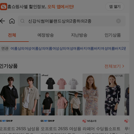
홈쇼핑사별 할인정보,
오직 앱에서만!
앱 열기
쇼핑
신강식썸머블랜드상의2종하의2종
검색결과
전체
예정방송
지난방송
인기상품
연관
여름상의
여성여름상의
여름여성상의
여성여름바지
여름바지
여성여름바지2종
여
인기상품
전체보기
오프로드 26SS 남성용
오프로드 26SS 여성용
라페어 수딩웜소프트
푸마