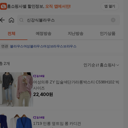
홈쇼핑사별 할인정보,
오직 앱에서만!
앱 열기
쇼핑
신강식블라우스
검색결과
전체
예정방송
지난방송
인기상품
연관
블라우스
여성블라우스
여성브라우스
브라우스
총
2
개
인기순
홈쇼핑사
여성의류 ZY 입술넥단가라롱박스티 C598H102 빅
사이즈
22,400
원
1719 민롱 옆트임 롱 카디건