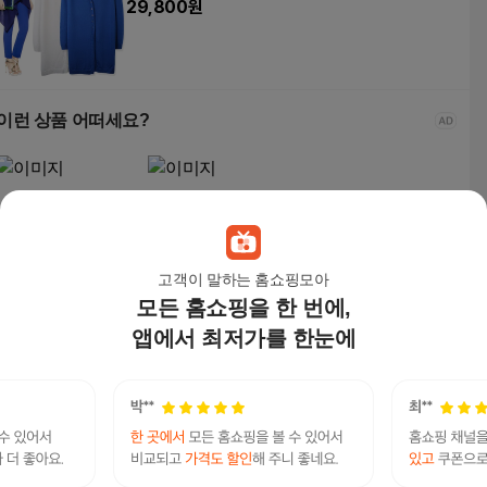
29,800
원
이런 상품 어떠세요?
고객이 말하는 홈쇼핑모아
모든 홈쇼핑을 한 번에,
앱에서 최저가를 한눈에
포플러앤씨 수잔트 쉬
COSYEVNO 핫걸 반팔
폰 롱 블라우스
셔츠 스커트 투피스 리
본 트임 A라인
29,850
원
14,600
원
신강식블라우스
연관검색어