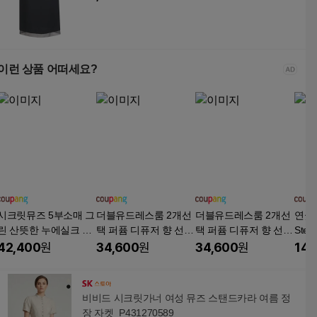
이런 상품 어떠세요?
시크릿뮤즈 5부소매 그
더블유드레스룸 2개선
더블유드레스룸 2개선
연꽃 은
린 산뜻한 누에실크 가
택 퍼퓸 디퓨저 향 선택
택 퍼퓸 디퓨저 향 선택
Ster
디건 상의 여
본품 120ml+리필 125
본품 120ml+리필 125
비녀 
42,400
원
34,600
원
34,600
원
141
ml
ml
뒤꽂
비비드 시크릿가너 여성 뮤즈 스탠드카라 여름 정
장 자켓_P431270589