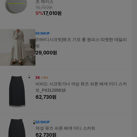
츠 케이스
18,700원
9
%
17,010
원
[더바디시크릿]뮤즈 기모 롱 원피스 따뜻한 데일리
핏
29,000
원
비비드 시크릿가너 여성 뮤즈 쉬폰 배색 미디 스커
트_P431269818
62,730
원
여성 뮤즈 쉬폰 배색 미디 스커트
62,730
원