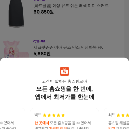
[하프클럽] 여성 뮤즈 쉬폰 배색 미디 스커트
60,850
원
시크릿쥬쥬 여아 뮤즈 민소매 상하복 PK
5,880
원
고객이 말하는 홈쇼핑모아
모든 홈쇼핑을 한 번에,
패션플러스 [더바디시크릿] 뮤즈 기모 롱 원피스 따
뜻한 데일리핏
앱에서 최저가를 한눈에
29,000
원