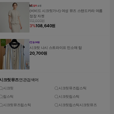
(비비드 시크릿가너) 여성 뮤즈 스탠드카라 여름
정장 자켓
112,000원
3
%
108,640
원
시크릿 나시 스트라이프 민소매 탑
20,700
원
시크릿뮤즈
연관검색어
시크릿
시크릿뮤즈립스틱
립스틱
시크릿립스틱
시크릿뮤즈립스틱
시크릿립스틱시크릿뮤즈