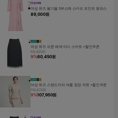
여성 뮤즈 봄가을 5부소매 스카프 포인트 원피스
89,000
원
여성 뮤즈 쉬폰 배색 미디 스커트 +할인쿠폰
66,420원
9
%
60,450
원
여성 뮤즈 스탠드카라 여름 정장 자켓 +할인쿠폰
118,620원
9
%
107,950
원