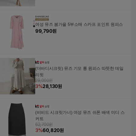
여성 뮤즈 봄가을 5부소매 스카프 포인트 원피스
99,790
원
(더바디시크릿) 뮤즈 기모 롱 원피스 따뜻한 데일
리핏
29,000원
3
%
28,130
원
(비비드 시크릿가너) 여성 뮤즈 쉬폰 배색 미디 스
커트
62,700원
3
%
60,820
원