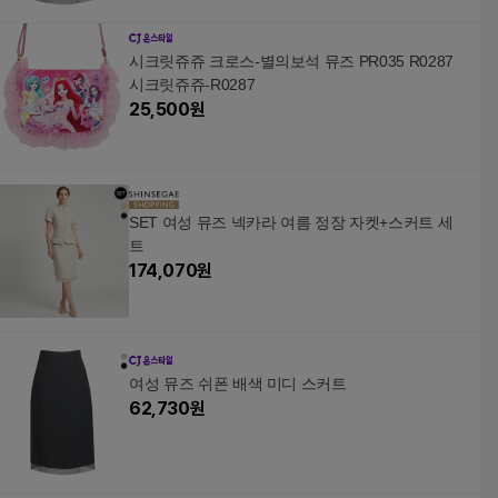
시크릿쥬쥬 크로스-별의보석 뮤즈 PR035 R0287
시크릿쥬쥬-R0287
25,500
원
SET 여성 뮤즈 넥카라 여름 정장 자켓+스커트 세
트
174,070
원
여성 뮤즈 쉬폰 배색 미디 스커트
62,730
원