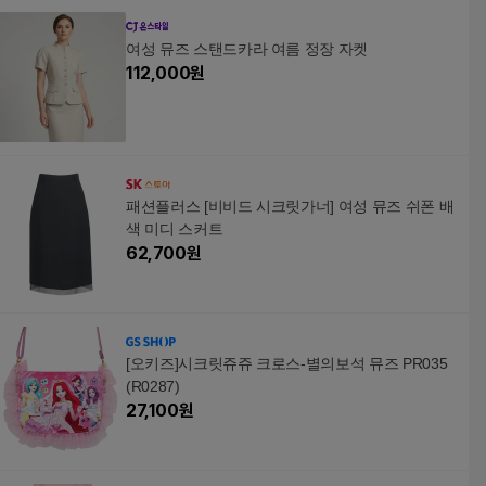
여성 뮤즈 스탠드카라 여름 정장 자켓
112,000
원
패션플러스 [비비드 시크릿가너] 여성 뮤즈 쉬폰 배
색 미디 스커트
62,700
원
[오키즈]시크릿쥬쥬 크로스-별의보석 뮤즈 PR035
(R0287)
27,100
원