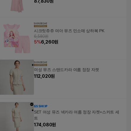
87,830
원
시크릿쥬쥬 여아 뮤즈 민소매 상하복 PK
6,580원
5
%
6,260
원
여성 뮤즈 스탠드카라 여름 정장 자켓
112,020
원
SET 여성 뮤즈 넥카라 여름 정장 자켓+스커트 세
트
174,080
원