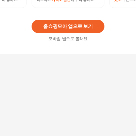
패션플러스 [비비드 시크릿가너] 여성 뮤즈 스탠드
카라 여름 정장 자켓
112,000
원
홈쇼핑모아 앱으로 보기
모바일 웹으로 볼래요
시크릿쥬쥬 여아 뮤즈 민소매 상하복 PK YC1EW5
3969_HDD
7,000
원
(N) 시크릿 나시 스트라이프 민소매 탑
22,900
원
(N) 시크릿 나시 스트라이프 민소매 탑