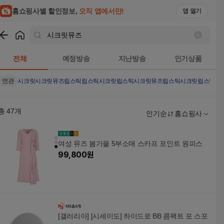
홈쇼핑사별 할인정보,
오직 앱에서만!
앱 열기
쇼핑
시크릿뮤즈
검색결과
전체
예정방송
지난방송
인기상품
연관
시크릿
시크릿뮤즈립스틱
립스틱
시크릿립스틱
시크릿뮤즈립스틱
시크릿립스틱시
총
47
개
인기순
홈쇼핑사
여성 뮤즈 봄가을 5부소매 스카프 포인트 원피스
99,800
원
[갤러리아] [시세이도] 하이드로 BB 콤팩트 포 스포