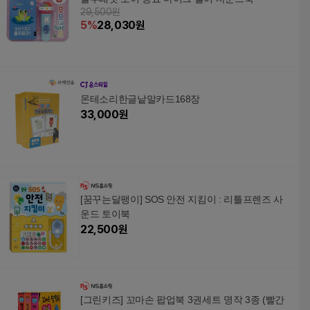
29,500원
5
%
28,030
원
몬테소리한글낱말카드168장
33,000
원
[꿈꾸는달팽이] SOS 안전 지킴이 : 리틀프렌즈 사
운드 토이북
22,500
원
[그린키즈] 꼬마손 팝업북 3권세트 명작 3종 (빨간