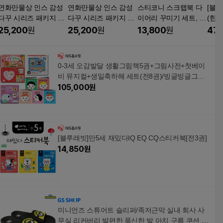
연화만물상 인스 감성
연화만물상 인스 감성
스티코니 스크랩북 다
[블루
다꾸 시리즈 패키지 세
다꾸 시리즈 패키지 세
이어리 꾸미기 세트, 퍼
(한글
트 인물+하늘+배경+장
트 인물+하늘+배경+장
플무드, 1세트
명작
25,200
원
25,200
원
13,800
원
478
소+나무, 1세트, C패키
소+나무, 1세트, B패키
펜 전
지
지
0-3세 오감발달 생활그림책5권+그림사전+첫베이
비 뮤지컬+생일축하해 세트(전8권)/빙글빙글그림
사전.사운드북생일축하해.첫베이비뮤지컬.오감발
105,000
원
달생활그림책5권/블루래빗
[블루래빗]만5세 재밌다IQ EQ CQ스티커북[전3권]
14,850
원
미니언즈 스튜어트 슬리퍼/족저근막 실내 회사 사
무실 리커버리 발편한 푹신한 발 아치 구름 쿠션 미