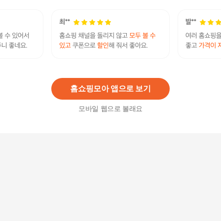
RD 사업계획서 시작 12DAY 완성
19,800
원
홈쇼핑모아 앱으로 보기
모바일 웹으로 볼래요
동아 수작 수능시작 중학 비문학 영어독해 완성 .
(동아 수작 수능시작 중학 비문학 영어독해 완성 .)
13,050
원
[블루래빗]시작 러닝스타트 풀패키지(한글, 수학,
영어)+러닝패드+토끼펜 전 81종
383,580
원