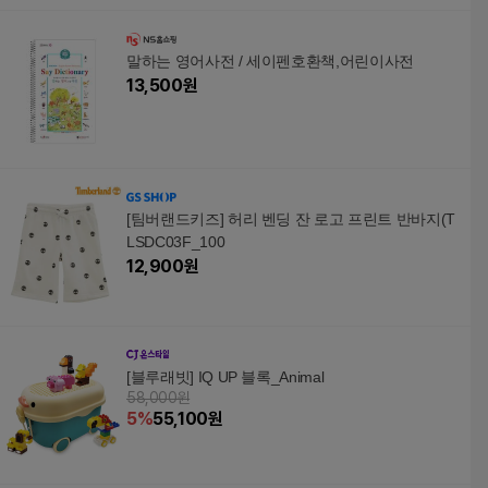
말하는 영어사전 / 세이펜호환책,어린이사전
13,500
원
[팀버랜드키즈] 허리 벤딩 잔 로고 프린트 반바지(T
LSDC03F_100
12,900
원
[블루래빗] IQ UP 블록_Animal
58,000원
5
%
55,100
원