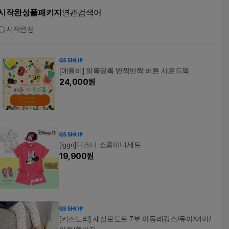
시작완성풀패키지
연관검색어
시작완성
[애플비] 알록달록 반짝반짝 버튼 사운드북
24,000
원
[iggo]디즈니 소풍미니세트
19,900
원
[키즈노리] 새실로도트 7부 아동레깅스/유아/여아/