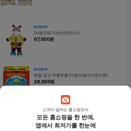
[브랜드B] 지브라몬테소리
67,000
원
핸들 잡고 부릉부릉 (자동차놀이사운드북)
28,000
원
고객이 말하는 홈쇼핑모아
모든 홈쇼핑을 한 번에,
두 조각 퍼즐 5종 [택1]
10,800원
앱에서 최저가를 한눈에
5
%
10,260
원