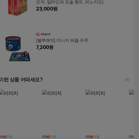
모자, 알라딘과 요술 램프, 피노키오)
23,000
원
[블루래빗] 미니카 퍼즐 우주
7,200
원
이런 상품 어떠세요?