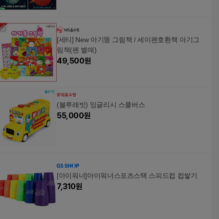
[세티] New 아기똥 그림책 / 세이펜호환책 아기그
림책(펜 별매)
49,500
원
(블루래빗) 잉글리시 스쿨버스
55,000
원
[아이워너]아이워너스포츠스택 스피드컵 컵쌓기
7,310
원