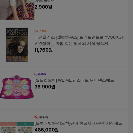
아동/쫄바지
2,900
원
패션플러스 [셀럽하우스] 트리트먼트로 YVGCXGF
V 완성하는 마법 같은 탈색의 시작 탈색제
11,760
원
[월드컵토이] WE ME 댄스매트 위미댄스매트
36,900
원
[블루래빗/문상오천]유아 한글시작+수학시작세트
486,000
원