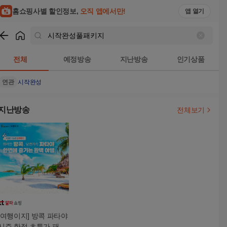
홈쇼핑사별 할인정보,
오직 앱에서만!
앱 열기
쇼핑
시작완성풀패키지
검색결과
전체
예정방송
지난방송
인기상품
연관
시작완성
지난방송
전체보기
[여행이지] 방콕 파타야
시즌 한정 초특가 패키