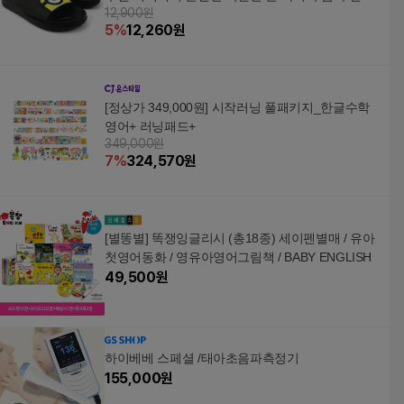
12,900원
끄럼방지 EVA 기능성 여성 남성
5
%
12,260
원
[정상가 349,000원] 시작러닝 풀패키지_한글수학
영어+ 러닝패드+
349,000원
7
%
324,570
원
[별똥별] 똑쟁잉글리시 (총18종) 세이펜별매 / 유아
첫영어동화 / 영유아영어그림책 / BABY ENGLISH
49,500
원
하이베베 스페셜 /태아초음파측정기
155,000
원