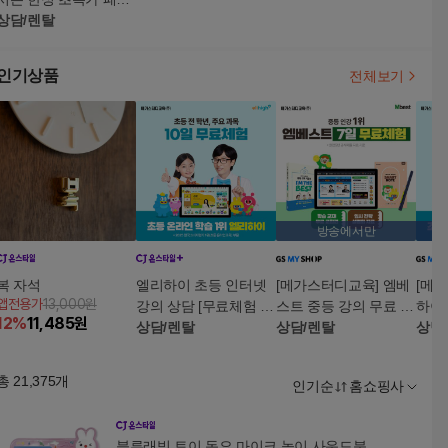
지 /시작가 229,000원
상담/렌탈
부터~
인기상품
전체보기
방송에서만
복 자석
엘리하이 초등 인터넷
[메가스터디교육] 엠베
[메
앱전용가
13,000원
강의 상담 [무료체험 10
스트 중등 강의 무료 상
하이 
12
%
11,485
원
일]
상담/렌탈
담예약
상담/렌탈
담예
상담
총
21,375
개
인기순
홈쇼핑사
블루래빗 토이 동요 마이크 놀이 사운드북