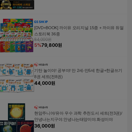
[DVD+BOOK] 까이유 오리지널 15종 + 까이유 듀얼
스토리북 36종
84,000원
5
%
79,800
원
기탄 놀이야! 공부야! 만 2세-만5세 한글+한글쓰기
8권 세트(전8권)
44,000
원
현암주니어/유아 우수 과학 추천도서 세트(전3권)/
안녕나는지구야.안녕나는태양이야.화성이야
36,000
원