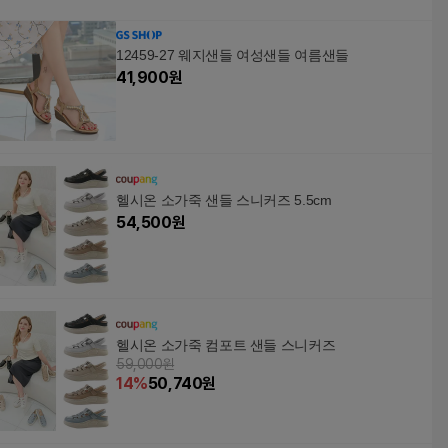
12459-27 웨지샌들 여성샌들 여름샌들
41,900
원
헬시온 소가죽 샌들 스니커즈 5.5cm
54,500
원
헬시온 소가죽 컴포트 샌들 스니커즈
59,000원
14
%
50,740
원