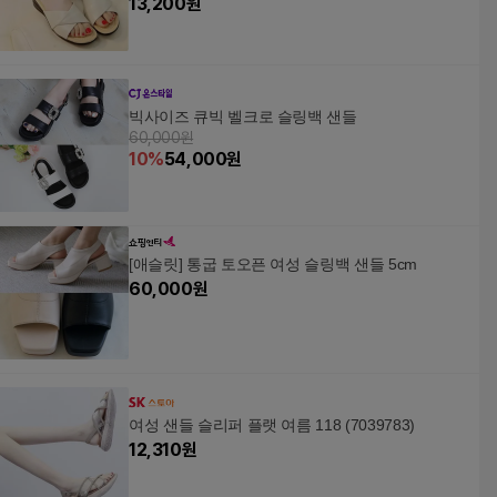
13,200
원
빅사이즈 큐빅 벨크로 슬링백 샌들
60,000원
10
%
54,000
원
[애슬릿] 통굽 토오픈 여성 슬링백 샌들 5cm
60,000
원
여성 샌들 슬리퍼 플랫 여름 118 (7039783)
12,310
원