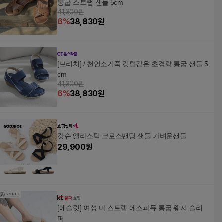
통굽 스트랩 샌들 5cm
41,300원
6
%
38,830
원
[브리치] / 천연소가죽 깃털같은 초경량 통굽 샌들 5
cm
41,300원
6
%
38,830
원
갓슈 엘라스틱 크로스밴딩 샌들 가벼운샌들
29,900
원
[애슬릿] 여성 마 스트랩 에스파듀 통굽 웨지 슬리
퍼