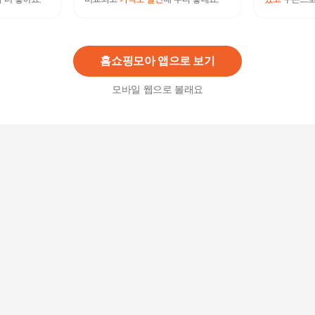
제이슈 천연소가죽 엘렌 통굽 샌들 5cm
85,500원
38
%
52,800
원
홈쇼핑모아 앱으로 보기
모바일 웹으로 볼래요
플로쥬 커브 쿠션 소가죽 한국 자체제작 여름 샌들
79,800원
56
%
34,800
원
소가죽 스트랩 여성 여름 샌들 108772
65,700원
18
%
53,880
원
슈리오여성소가죽 푹신한 발편한샌들4cm