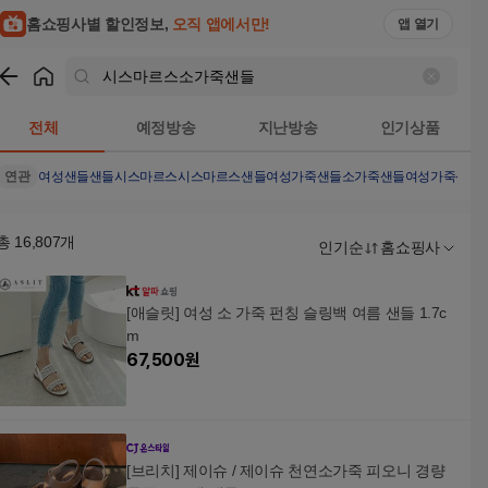
홈쇼핑사별 할인정보,
오직 앱에서만!
앱 열기
쇼핑
시스마르스소가죽샌들
검색결과
전체
예정방송
지난방송
인기상품
연관
여성샌들
샌들
시스마르스
시스마르스샌들
여성가죽샌들
소가죽샌들
여성가죽샌들
총
16,807
개
인기순
홈쇼핑사
[애슬릿] 여성 소 가죽 펀칭 슬링백 여름 샌들 1.7c
m
67,500
원
[브리치] 제이슈 / 제이슈 천연소가죽 피오니 경량