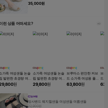
35,000
원
이런 상품 어떠세요?
소가죽 여성샌들 논슬
소가죽 여성샌들 논슬
브루마스 편안한 커브
브루
립 발편한 초경량 여성
립 발편한 초경량 여성
드 소가죽 여성용 플랫
드 
스트랩 통굽 샌들
스트랩 통굽 샌들
폼 샌들 4.5cm
폼 샌
29,800
원
29,800
원
63,800
원
63,
망사밴드 웨지힐샌들 여성샌들 여름샌들
22,900원