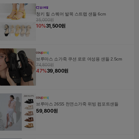
청키 힐 스퀘어 발목 스트랩 샌들 6cm
35,000원
10
%
31,500
원
브루마스 소가죽 쿠션 로로 여성용 샌들 2.5cm
74,800원
47
%
39,800
원
브루마스 26SS 천연소가죽 위빙 컴포트샌들
59,800
원