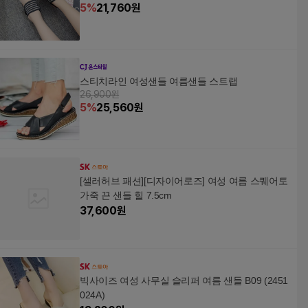
5
%
21,760
원
스티치라인 여성샌들 여름샌들 스트랩
26,900원
5
%
25,560
원
[셀러허브 패션][디자이어로즈] 여성 여름 스퀘어토
가죽 끈 샌들 힐 7.5cm
37,600
원
빅사이즈 여성 사무실 슬리퍼 여름 샌들 B09 (2451
024A)