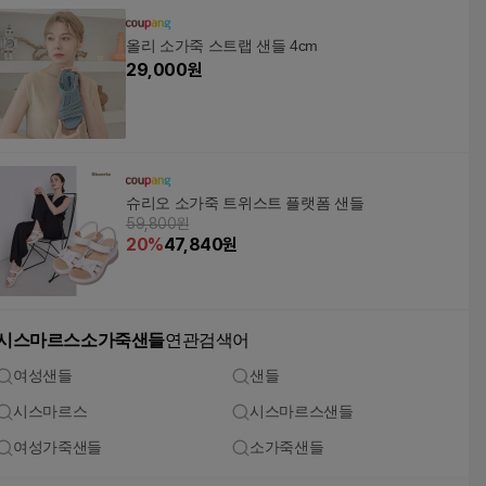
올리 소가죽 스트랩 샌들 4cm
29,000
원
슈리오 소가죽 트위스트 플랫폼 샌들
59,800원
20
%
47,840
원
시스마르스소가죽샌들
연관검색어
여성샌들
샌들
시스마르스
시스마르스샌들
여성가죽샌들
소가죽샌들