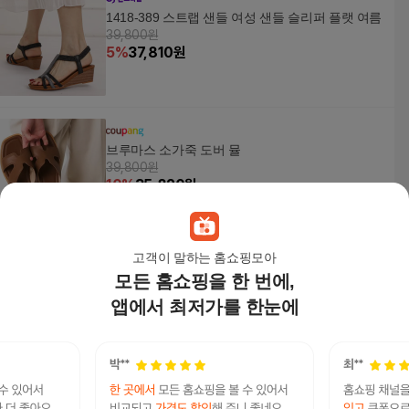
1418-389 스트랩 샌들 여성 샌들 슬리퍼 플랫 여름
39,800원
5
%
37,810
원
브루마스 소가죽 도버 뮬
39,800원
10
%
35,820
원
고객이 말하는 홈쇼핑모아
모든 홈쇼핑을 한 번에,
비버리힐즈폴로클럽 천연소가죽 리아 피셔맨 샌들
59,800
원
앱에서 최저가를 한눈에