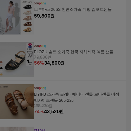
브루마스 26SS 천연소가죽 위빙 컴포트샌들
59,800
원
FLOZU 솔트 소가죽 한국 자체제작 여름 샌들
79,800원
56
%
34,800
원
LIYIFB 소가죽 글래디에이터 샌들 로마샌들 여성
빅사이즈샌들 265-225
168,230원
74
%
43,520
원