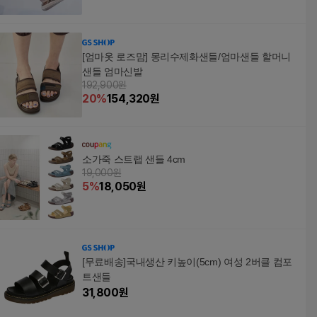
[엄마옷 로즈맘] 몽리수제화샌들/엄마샌들 할머니
샌들 엄마신발
192,900원
20
%
154,320
원
소가죽 스트랩 샌들 4cm
19,000원
5
%
18,050
원
[무료배송]국내생산 키높이(5cm) 여성 2버클 컴포
트샌들
31,800
원