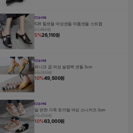
528 힐샌들 여성샌들 여름샌들 스트랩
27,480원
5
%
26,110
원
유니크 굽 여성 슬링백 샌들 3cm
55,000원
10
%
49,500
원
발 편한 가죽 토끼털 여성 스니커즈 3cm
70,000원
10
%
63,000
원