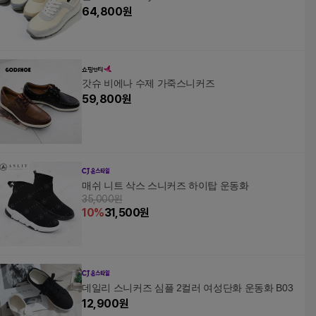
64,800
원
갓슈 비에나 수제 가죽스니커즈
59,800
원
매쉬 니트 삭스 스니커즈 하이탑 운동화
35,000원
10
%
31,500
원
데일리 스니커즈 심플 2컬러 여성단화 운동화 B03
12,900
원