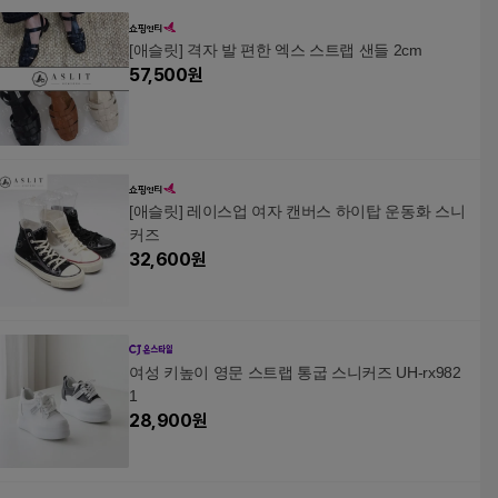
[애슬릿] 격자 발 편한 엑스 스트랩 샌들 2cm
57,500
원
[애슬릿] 레이스업 여자 캔버스 하이탑 운동화 스니
커즈
32,600
원
여성 키높이 영문 스트랩 통굽 스니커즈 UH-rx982
1
28,900
원