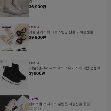
즈
36,900
원
갓슈 엘라스틱 크로스밴딩 샌들 가벼운샌들
29,900
원
[애슬릿] 매쉬 니트 삭스 스니커즈 하이탑 운동화
31,600
원
캔버스뮬 스니커즈 슬립온 여성신발 통굽
23,200원