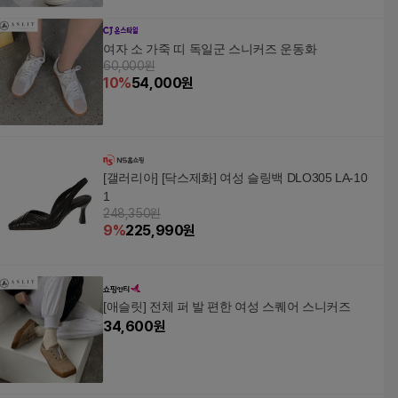
여자 소 가죽 띠 독일군 스니커즈 운동화
60,000원
10
%
54,000
원
[갤러리아] [닥스제화] 여성 슬링백 DLO305 LA-10
1
248,350원
9
%
225,990
원
[애슬릿] 전체 퍼 발 편한 여성 스퀘어 스니커즈
34,600
원