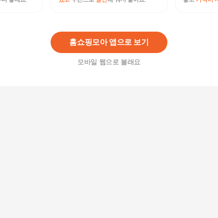
(SN589)남여 커플 캔버스 슬립온
32,800
원
홈쇼핑모아 앱으로 보기
모바일 웹으로 볼래요
엘리자벳 플랫폼 뮬 EL21063 - 현대Hmall
174,000원
27
%
127,020
원
메듀즈 SUN 201 샌들 로즈파스텔 여성 젤리슈즈
ROSE PASTEL
13,900원
15
%
11,820
원
투 버클 스트랩 통굽 스포티 샌들 5cm