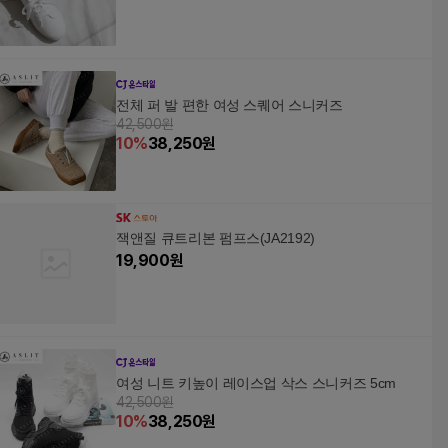
전체 퍼 발 편한 여성 스퀘어 스니커즈
42,500원
10
%
38,250
원
잭앤질 큐트리본 펌프스(JA2192)
19,900
원
여성 니트 키높이 레이스업 삭스 스니커즈 5cm
42,500원
10
%
38,250
원