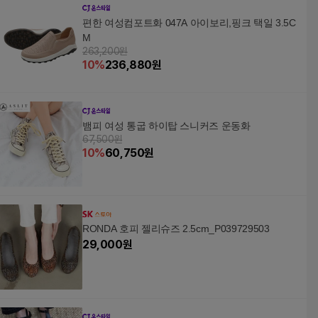
편한 여성컴포트화 047A 아이보리,핑크 택일 3.5C
M
263,200원
10
%
236,880
원
뱀피 여성 통굽 하이탑 스니커즈 운동화
67,500원
10
%
60,750
원
RONDA 호피 젤리슈즈 2.5cm_P039729503
29,000
원