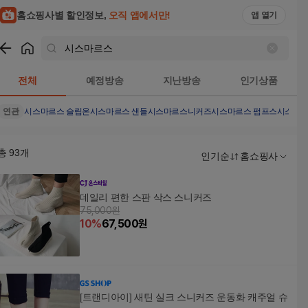
홈쇼핑사별 할인정보,
오직 앱에서만!
앱 열기
쇼핑
시스마르스
검색결과
전체
예정방송
지난방송
인기상품
연관
시스마르스 슬립온
시스마르스 샌들
시스마르스니커즈
시스마르스 펌프스
시스마르
총
93
개
인기순
홈쇼핑사
데일리 편한 스판 삭스 스니커즈
75,000원
10
%
67,500
원
[트랜디아이] 새틴 실크 스니커즈 운동화 캐주얼 슈