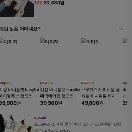
10
%
20,880
원
이런 상품 어떠세요?
여성 바니플랫 banyflat
여성 바니플랫 banyflat
브루마스 메리노울 쿨
바니
데이엘레브 컴포트 샌
데이에어린 컴포트 샌
키높이 내츄럴 웨지 샌
애니 
들
들
들
39,900
원
39,900
원
49,800
원
29,
포크슈즈 소가죽 콤비 여성 스니커즈 운동화 슬립
온 4cm 4color sy616