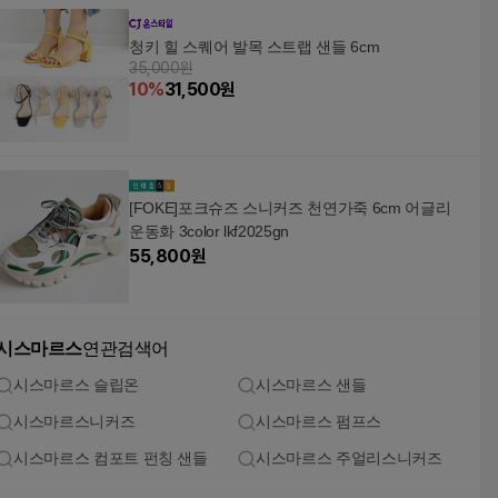
청키 힐 스퀘어 발목 스트랩 샌들 6cm
35,000원
10
%
31,500
원
[FOKE]포크슈즈 스니커즈 천연가죽 6cm 어글리
운동화 3color lkf2025gn
55,800
원
시스마르스
연관검색어
시스마르스 슬립온
시스마르스 샌들
시스마르스니커즈
시스마르스 펌프스
시스마르스 컴포트 펀칭 샌들
시스마르스 주얼리스니커즈