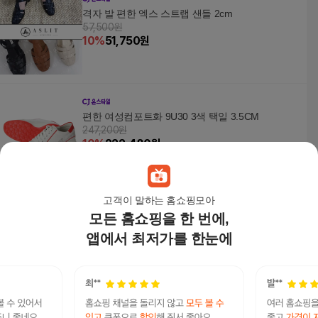
격자 발 편한 엑스 스트랩 샌들 2cm
57,500원
10
%
51,750
원
편한 여성컴포트화 9U30 3색 택일 3.5CM
247,200원
10
%
222,480
원
고객이 말하는 홈쇼핑모아
모든 홈쇼핑을 한 번에,
세자매 고급라인 여성 가보시샌들 7.5cm 키높이
통굽샌들 발이편한 여자버클샌들_P308126024
앱에서 최저가를 한눈에
33,500
원