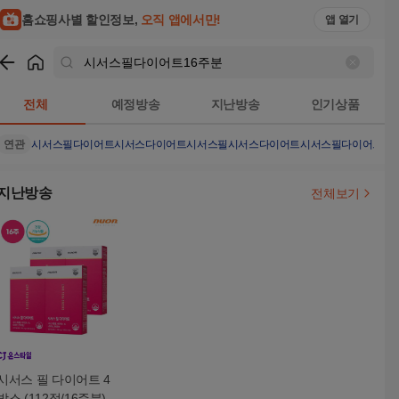
홈쇼핑사별 할인정보,
오직 앱에서만!
앱 열기
쇼핑
시서스필다이어트16주분
검색결과
전체
예정방송
지난방송
인기상품
연관
시서스필다이어트
시서스다이어트
시서스필
시서스
다이어트
시서스필다이어트16
지난방송
전체보기
시서스 필 다이어트 4
박스 (112정/16주분)