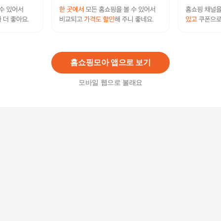
[본사공식몰] 시서스 필 다이어트 56정 (8주분/2박
스)
119,800
원
홈쇼핑모아 앱으로 보기
모바일 웹으로 볼래요
휴럼 아이엠미 빠지리카노 그린커피빈 다이어트 1
4포 1박스
40,200
원
(hmall) 시서스 필 다이어트 1박스 (28정/4주분)
59,900
원