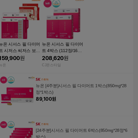
뉴온 시서스 필 다이어
뉴온 시서스 필 다이어
트 시저스 씨저스 보조
트 4박스 (112정/16주
제 4박스 16주분(총112
분)
159,900
원
208,620
원
정)
뉴온
CJ온스타일
뉴온 [4주분]시서스 필 다이어트 1박스(850mg*28
정*1박스)
89,100
원
[24주분]시서스 필 다이어트 6박스(850mg*28정*6
박스)