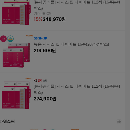
[본사공식몰] 시서스 필 다이어트 112정 (16주분/4
박스)
292,900원
15
%
248,970
원
뉴온 시서스 필 다이어트 16주(28정x4박스)
219,600
원
[본사공식몰] 시서스 필 다이어트 112정 (16주분/4
박스)
274,900
원
파워쇼핑