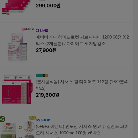
299,000
원
에버비키니 하이드로컷 가르시니아 1200 60정 X 2
박스 (2개월분) / 다이어트 체지방감소
27,900
원
[본사공식몰] 시서스 필 다이어트 112정 (16주분/4
박스)
219,600
원
(6+6+6 이벤트) 인도산 시저스 원료 뉴질랜드 파이
오라 시서스 1000mg 100정 x6박스