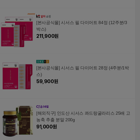
[본사공식몰] 시서스 필 다이어트 84정 (12주분/3
박스)
211,900
원
[본사공식몰] 시서스 필 다이어트 28정 (4주분/1박
스)
59,900
원
[해외직구] 인도산 시서스 콰드랑굴라리스 25배 고
농축 추출 분말 200g
91,000
원