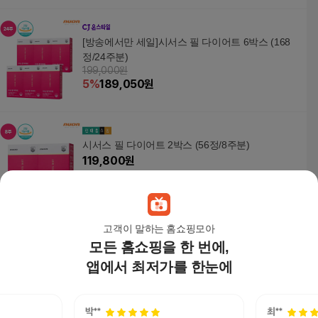
[방송에서만 세일]시서스 필 다이어트 6박스 (168
정/24주분)
199,000원
5
%
189,050
원
시서스 필 다이어트 2박스 (56정/8주분)
119,800
원
고객이 말하는 홈쇼핑모아
모든 홈쇼핑을 한 번에,
[본사공식몰] 시서스 필 다이어트 84정 (12주분/3
박스)
앱에서 최저가를 한눈에
169,200
원