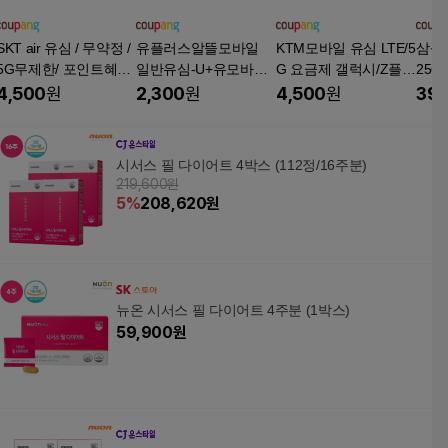
SKT air 유심 / 무약정 /
유플러스알뜰모바일
KTM모바일 유심 LTE/5
삼성 
5G무제한/ 포인트혜택
일반유심-U+유모바일
G 요금제 갤럭시/Z플립
256
/ 자급제 / 알뜰폰 고민
알뜰폰 유심 LTE/5G요
7/아이폰17 자급제 사
성품:
4,500
원
2,300
원
4,500
원
398
고객
금제 갤럭시S/Z플립7/
용가능
+ 보
아이폰17 사용가능
름 /
Re:t
시서스 필 다이어트 4박스 (112정/16주분)
파이
219,600원
5
%
208,620
원
뉴온 시서스 필 다이어트 4주분 (1박스)
59,900
원