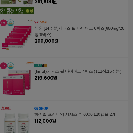
361,800
원
뉴온 [24주분]시서스 필 다이어트 6박스(850mg*28
정*6박스)
299,000
원
(hmall)시서스 필 다이어트 4박스 (112정/16주분)
219,600
원
하이웰 프리미엄 시서스 수 6000 120캡슐 2개
112,000
원