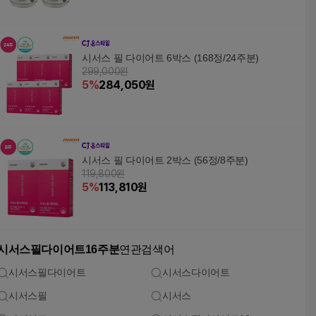
시서스 필 다이어트 6박스 (168정/24주분)
299,000원
5
%
284,050
원
시서스 필 다이어트 2박스 (56정/8주분)
119,800원
5
%
113,810
원
시서스필다이어트16주분
연관검색어
시서스필다이어트
시서스다이어트
시서스필
시서스