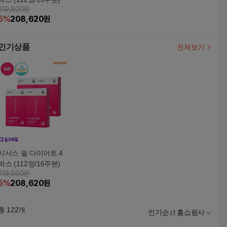
219,600원
5
%
208,620
원
인기상품
전체보기
시서스 필 다이어트 4
박스 (112정/16주분)
219,600원
5
%
208,620
원
총
122
개
인기순
홈쇼핑사