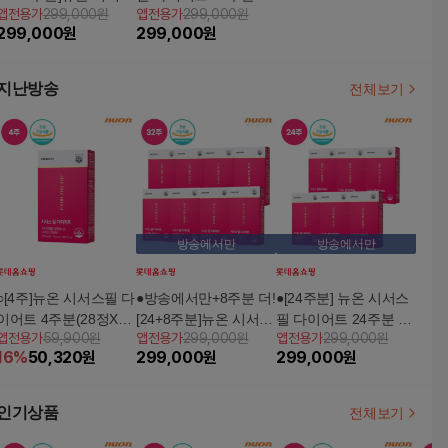
앱전용가
299,000원
앱전용가
299,000원
필 다이어트 32주분(28
8정 X 6박스)
299,000
원
299,000
원
정 X8박스)
지난방송
전체보기
방송에서만
방송에서만
○[4주]뉴온 시서스필 다
●방송에서만+8주분 더!
●[24주분] 뉴온 시서스
이어트 4주분(28정X1
[24+8주분]뉴온 시서스
필 다이어트 24주분 (2
앱전용가
59,900원
앱전용가
299,000원
앱전용가
299,000원
박스)
필 다이어트 32주분(28
8정 X 6박스)
16
%
50,320
원
299,000
원
299,000
원
정 X8박스)
인기상품
전체보기