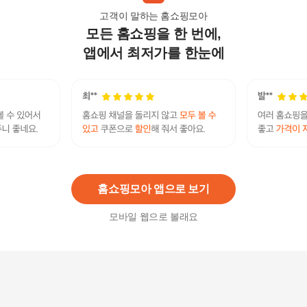
고객이 말하는 홈쇼핑모아
모든 홈쇼핑을 한 번에,
뉴온 시서스 필 6박스(24주분) / PTP[35405570]
271,990
원
앱에서 최저가를 한눈에
[본사공식몰] 시서스 필 다이어트 28정 (4주분/1박
스)
59,900
원
홈쇼핑모아 앱으로 보기
모바일 웹으로 볼래요
뉴온 [16주분]시서스 필 다이어트 4박스(850mg*28
정*4박스)
244,000원
10
%
219,600
원