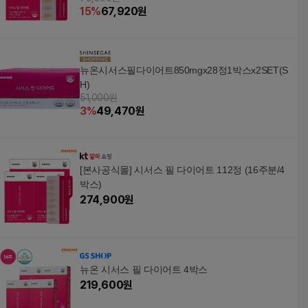
15
%
67,920
원
뉴온시서스필다이어트850mgx28정1박스x2SET(S
H)
51,000원
3
%
49,470
원
[본사공식몰] 시서스 필 다이어트 112정 (16주분/4
박스)
274,900
원
뉴온 시서스 필 다이어트 4박스
219,600
원