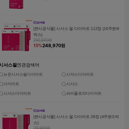
[본사공식몰] 시서스 필 다이어트 112정 (16주분/4
박스)
292,900원
15
%
248,970
원
시서스필
연관검색어
뉴온시서스필다이어트
시저스다이어트
다이어트
시서스
시서스다이어트
파비플로라다이어트
[본사공식몰] 시서스 필 다이어트 28정 (4주분/1박
스)
79,900원