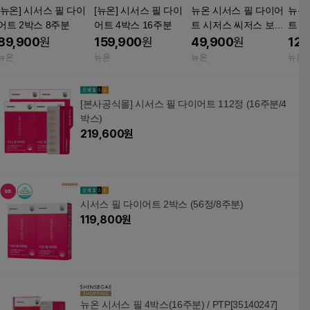
[뉴온] 시서스 필 다이
[뉴온] 시서스 필 다이
뉴온 시서스 필 다이어
뉴온
어트 2박스 8주분
어트 4박스 16주분
트 시저스 씨저스 보조
트 
제 1박스 4주분(총28
제 3
89,900
원
159,900
원
49,900
원
124
정)
정)
뉴온
뉴온
뉴온
뉴온
[본사공식몰] 시서스 필 다이어트 112정 (16주분/4
박스)
219,600
원
시서스 필 다이어트 2박스 (56정/8주분)
119,800
원
뉴온 시서스 필 4박스(16주분) / PTP[35140247]