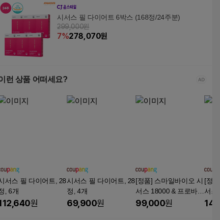
시서스 필 다이어트 6박스 (168정/24주분)
299,000원
7
%
278,070
원
이런 상품 어떠세요?
시서스 필 다이어트, 28
시서스 필 다이어트, 28
[정품] 스마일바이오 시
[정품
정, 6개
정, 4개
서스 18000 & 프로바이
서스 
오틱스 밸런스온 (듀얼
오틱
112,640
원
69,900
원
99,000
원
147
팩) 시서스 캡슐 시서스
팩) 