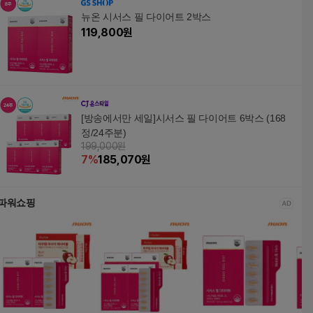
뉴온 시서스 필 다이어트 2박스
119,800
원
[방송에서만 세일]시서스 필 다이어트 6박스 (168
정/24주분)
199,000원
7
%
185,070
원
파워쇼핑