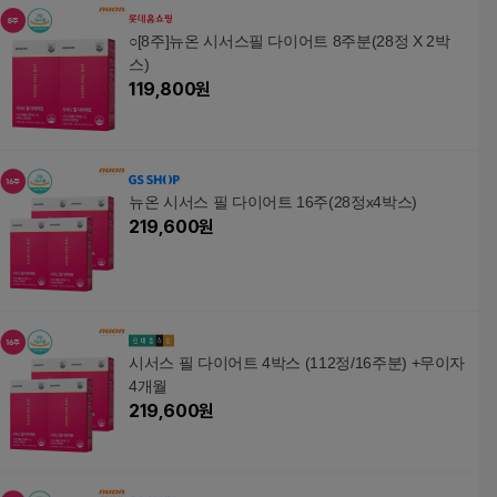
추출물 프로바이오틱
추출
스 유산균 뉴질랜드 생
스 
○[8주]뉴온 시서스필 다이어트 8주분(28정 X 2박
산제품, 1세트, 120정
산제품
스)
119,800
원
뉴온 시서스 필 다이어트 16주(28정x4박스)
219,600
원
시서스 필 다이어트 4박스 (112정/16주분) +무이자
4개월
219,600
원