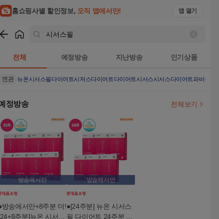
홈쇼핑사별 할인정보,
오직 앱에서만!
앱 열기
쇼핑
시서스필
검색결과
전체
예정방송
지난방송
인기상품
연관
뉴온시서스필다이어트
시저스다이어트
다이어트
시서스
시서스다이어트
파비플로
예정방송
전체보기
방송에서만
방송에서만
●방송에서만+8주분 더!
●[24주분] 뉴온 시서스
[24+8주분]뉴온 시서스
필 다이어트 24주분 (2