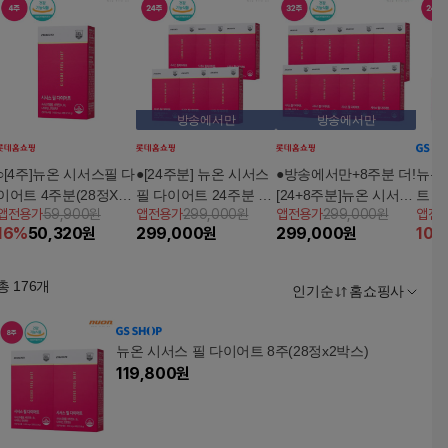
방송에서만
방송에서만
○[4주]뉴온 시서스필 다
●[24주분] 뉴온 시서스
●방송에서만+8주분 더!
뉴온
이어트 4주분(28정X1
필 다이어트 24주분 (2
[24+8주분]뉴온 시서스
트 6
앱전용가
59,900원
앱전용가
299,000원
앱전용가
299,000원
앱전
박스)
8정 X 6박스)
필 다이어트 32주분(28
16
%
50,320
원
299,000
원
299,000
원
10
%
정 X8박스)
총
176
개
인기순
홈쇼핑사
뉴온 시서스 필 다이어트 8주(28정x2박스)
119,800
원