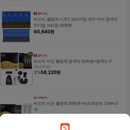
씨드비 물염색 시즌2 프리미엄 새치 커버 염색약
미디엄 브라운 20회분
60,840
원
씨드비 비건 물염색 염색약 20회분+염색도구
60,020원
3
%
58,220
원
씨드비 비건 물염색 20회분+트리트먼트 100ml 2
개
66,500원
7
%
61,840
원