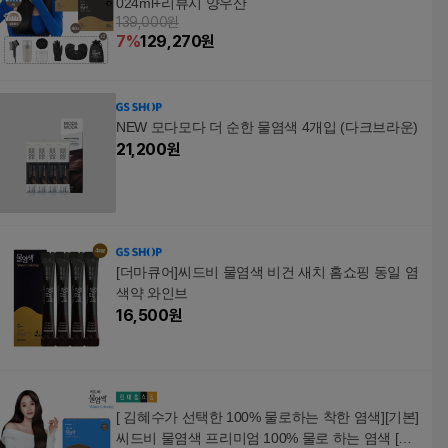
024ml+리뷰시 양우산
139,000원
7
%
129,270
원
NEW 모다모다 더 순한 물염색 4개입 (다크브라운)
21,200
원
[더마큐어]씨드비 물염색 비건 새치 홈쇼핑 동일 염
색약 와인브
16,500
원
[ 김혜수가 선택한 100% 물로하는 착한 염색][기본]
씨드비 물염색 프리미엄 100% 물로 하는 염색 [미