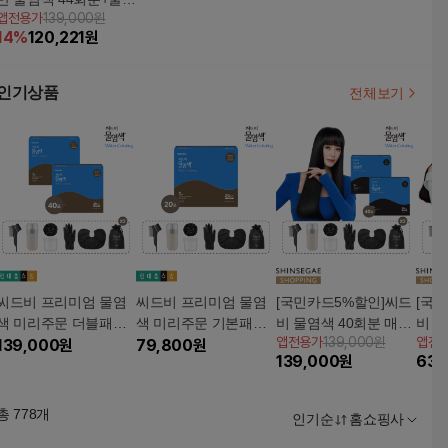
앱전용가
139,000원
샴푸
14
%
120,221
원
인기상품
전체보기
씨드비 프리미엄 물염
씨드비 프리미엄 물염
[국민카드5%할인]씨드
[국
색 미리주문 더블패키
색 미리주문 기본패키
비 물염색 40회분 매니
비 물
앱전용가
139,000원
앱전
지
139,000
원
지
79,800
원
아 패키지(염색제 40포
지(염
139,000
원
63,
+염색키트) 컬러 4가지
키트) 미디엄브라운
추럴
총
778
개
인기순
홈쇼핑사