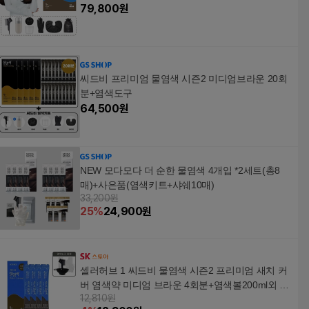
디엄브라운/내추럴블랙/와인브라운/다크브라운]
79,800
원
(프리미엄 염색제 20포 + 프리미엄 염색세트 1세
트)
씨드비 프리미엄 물염색 시즌2 미디엄브라운 20회
분+염색도구
64,500
원
NEW 모다모다 더 순한 물염색 4개입 *2세트(총8
매)+사은품(염색키트+샤쉐10매)
33,200원
25
%
24,900
원
셀러허브 1 씨드비 물염색 시즌2 프리미엄 새치 커
버 염색약 미디엄 브라운 4회분+염색볼200ml외 (3
12,810원
2540237)