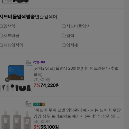
시드비물염색방송
연관검색어
염색약
시드비물염색
시드비물
염색
시드염색약
염색제
[선택2/싱글] 물염색 20회분(미디엄브라운/내추럴
블랙)
79,800원
7
%
74,220
원
[ 씨드비 두피 모발 영양관리 패키지]씨드비 채우담
영양 샴푸 트리트먼트 패키지 (두피영양샴푸 500m
58,000원
l 2+모발영양 트리트먼트 300ml 1) +할인쿠폰(두피
5
%
55,100
원
영양샴푸 500ml 2ea+모발영양 트리트먼트 300ml