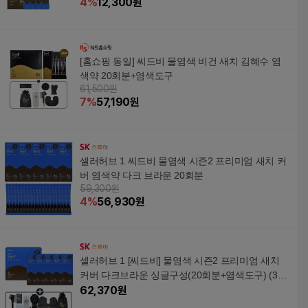
4
%
12,300
원
[홈쇼핑 동일] 씨드비 물염색 비건 새치 김혜수 염
색약 20회분+염색도구
61,500원
7
%
57,190
원
셀러허브 1 씨드비 물염색 시즌2 프리미엄 새치 커
버 염색약 다크 브라운 20회분
59,300원
4
%
56,930
원
셀러허브 1 [씨드비] 물염색 시즌2 프리미엄 새치
커버 다크브라운 싱글구성(20회분+염색도구) (373
64100)
62,370
원