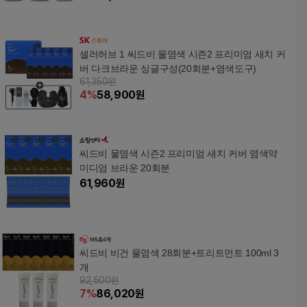
1ea)
셀러허브 1 씨드비 물염색 시즌2 프리미엄 새치 커
버 다크브라운 싱글구성(20회분+염색도구)
61,350원
4
%
58,900
원
씨드비 물염색 시즌2 프리미엄 새치 커버 염색약
미디엄 브라운 20회분
61,960
원
씨드비 비건 물염색 28회분+트리트먼트 100ml 3
개
92,500원
7
%
86,020
원