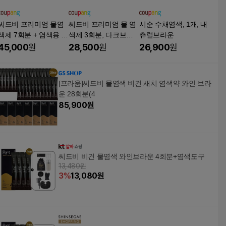
씨드비 프리미엄 물염
씨드비 프리미엄 물 염
시순 수채염색, 1개, 내
색제 7회분 + 염색용 쉐
색제 3회분, 다크브라
츄럴브라운
이커 + 트레이 세트, 03
운, 2개
45,000
원
28,500
원
26,900
원
와인브라운, 1세트
[프라움]씨드비 물염색 비건 새치 염색약 와인 브라
운 28회분(4
85,900
원
씨드비 비건 물염색 와인브라운 4회분+염색도구
13,480원
3
%
13,080
원