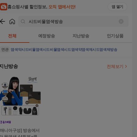
홈쇼핑사별 할인정보,
오직 앱에서만!
앱 열기
쇼핑
시드비물염색방송
검색결과
전체
예정방송
지난방송
인기상품
연관
염색약
시드비물염색
시드비물
염색
시드염색약
염색제
시드
염색제방송
지난방송
전체보기
[매니아구성] 방송에서
만 물염색 44회분+쿨링