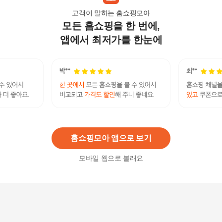
고객이 말하는 홈쇼핑모아
모든 홈쇼핑을 한 번에,
씨드비 물염색 시즌2 프리미엄 새치 커버 염색약
미디엄 브라운 4회분+염색볼200ml외 도구
앱에서 최저가를 한눈에
12,960원
3
%
12,580
원
[선택2/싱글] 물염색 20회분(미디엄브라운/내추럴
블랙)
79,800원
7
%
74,220
원
홈쇼핑모아 앱으로 보기
모바일 웹으로 볼래요
씨드비 비건 물염색 8회분+염색도구+트리트먼트
100ml
31,500
원