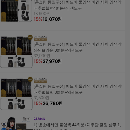
[홈쇼핑 동일구성] 씨드비 물염색 비건 새치 염색약
내추럴블랙4회분+염색도구
18,900원
15
%
16,070
원
[홈쇼핑 동일구성] 씨드비 물염색 비건 새치 염색약
와인브라운 8회분+염색도구
32,900원
15
%
27,970
원
[홈쇼핑 동일구성] 씨드비 물염색 비건 새치 염색약
내추럴블랙 8회분+염색도구
31,500원
15
%
26,780
원
L) 방송에서만 물염색 44회분+채우담 쿨링 샴푸 1,