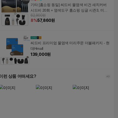
기타 [홈쇼핑 동일] 씨드비 물염색 비건 새치커버
시드비 20회 + 염색도구 홈쇼핑 싱글 시즌3, 미디
62,900원
엄브라운, 5개
8
%
57,860
원
씨드비 프리미엄 물염색 미리주문 더블패키지 - 현
대Hmall
139,000
원
이런 상품 어떠세요?