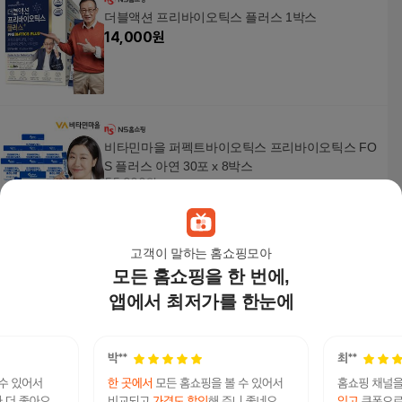
더블액션 프리바이오틱스 플러스 1박스
14,000
원
비타민마을 퍼펙트바이오틱스 프리바이오틱스 FO
S 플러스 아연 30포 x 8박스
55,900원
10
%
50,310
원
고객이 말하는 홈쇼핑모아
모든 홈쇼핑을 한 번에,
메이준뉴트리 더블액션 프리바이오틱스 1박스
19,500
원
앱에서 최저가를 한눈에