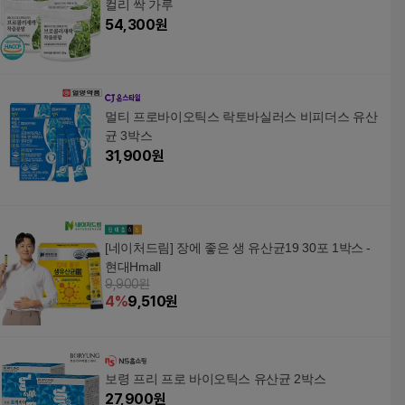
컬리 싹 가루
54,300
원
멀티 프로바이오틱스 락토바실러스 비피더스 유산
균 3박스
31,900
원
[네이처드림] 장에 좋은 생 유산균19 30포 1박스 -
현대Hmall
9,900원
4
%
9,510
원
보령 프리 프로 바이오틱스 유산균 2박스
27,900
원