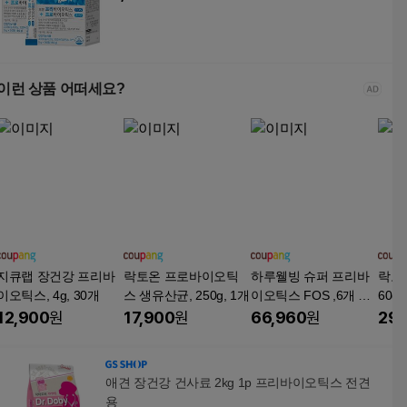
이런 상품 어떠세요?
지큐랩 장건강 프리바
락토온 프로바이오틱
하루웰빙 슈퍼 프리바
락토핏
이오틱스, 4g, 30개
스 생유산균, 250g, 1개
이오틱스 FOS ,6개 유
60g,
산균먹이 프락토 갈락
12,900
원
17,900
원
66,960
원
29,
토 올리고당, 150g, 6개
애견 장건강 건사료 2kg 1p 프리바이오틱스 전견
용