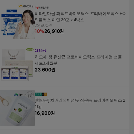
비타민마을 퍼펙트바이오틱스 프리바이오틱스 FO
S 플러스 아연 30포 x 4박스
29,900원
10
%
26,910
원
하모네 생 유산균 프로바이오틱스 프리미엄 선물
세트3개월분
23,600
원
[함양군] 치커리식이섬유 장운동 프리바이오틱스 2
10g
16,900
원