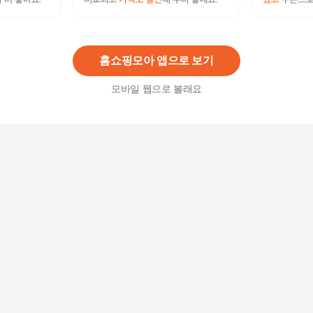
아워팜 장건강 프로 프리바이오틱스
49,000
원
홈쇼핑모아 앱으로 보기
모바일 웹으로 볼래요
[10+1]휴럼 트루락 프리바이오틱스 아연 유산균 11
박스 장건강
98,300
원
JW중외제약 코어 신바이오틱스 프리바이오틱스
프로바이오틱스 유산균 1통 (50포)
26,900
원
JW중외제약 코어 신바이오틱스 프리바이오틱스