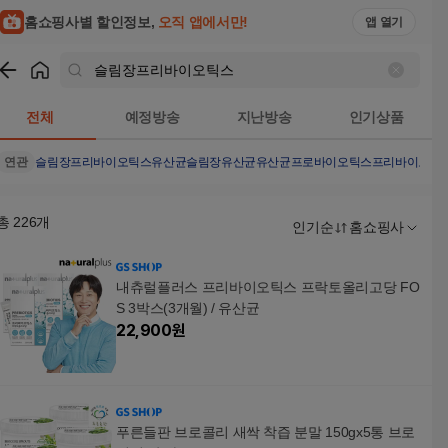
홈쇼핑사별 할인정보,
오직 앱에서만!
앱 열기
쇼핑
슬림장프리바이오틱스
검색결과
전체
예정방송
지난방송
인기상품
연관
슬림장
프리바이오틱스
유산균
슬림장유산균
유산균프로바이오틱스
프리바이오틱
총
226
개
인기순
홈쇼핑사
내츄럴플러스 프리바이오틱스 프락토올리고당 FO
S 3박스(3개월) / 유산균
22,900
원
푸른들판 브로콜리 새싹 착즙 분말 150gx5통 브로