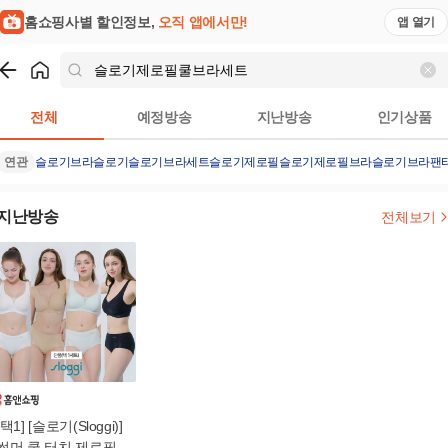
홈쇼핑사별 할인정보,
오직 앱에서만!
앱 열기
쇼핑
슬로기제로필쿨브라세트
검색결과
전체
예정방송
지난방송
인기상품
연관
슬로기브라
슬로기
슬로기브라세트
슬로기제로필
슬로기제로필브라
슬로기브라팬
지난방송
전체보기
[택1] [슬로기(Sloggi)]
썸머 쿨 터치 제로필 브