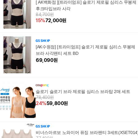
[ AK백화점 ][트라이엄프] 슬로기 제로필 심리스 무봉제
후크타입브라 사각
84,700원
15
%
72,000
원
[AK수원점] [트라이엄프] 슬로기 제로필 심리스 무봉제
브라 사각팬티 세트 BD
69,090
원
슬로기 슬로기 브라 제로필 심리스 브라탑 2매 세트
78,400원
24
%
59,800
원
비너스아르보 노와이어 퓨징 브라팬티 3세트(XSET014