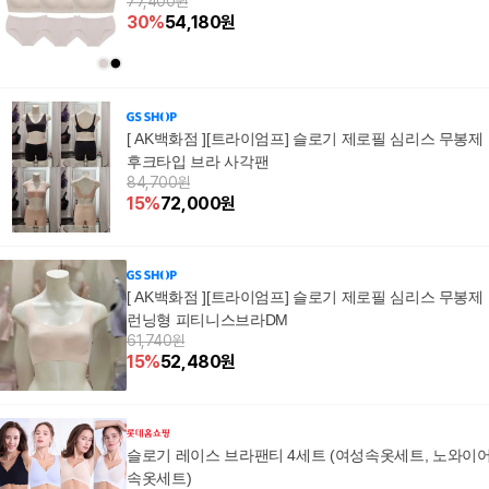
77,400원
30
%
54,180
원
[ AK백화점 ][트라이엄프] 슬로기 제로필 심리스 무봉제
후크타입 브라 사각팬
84,700원
15
%
72,000
원
[ AK백화점 ][트라이엄프] 슬로기 제로필 심리스 무봉제
런닝형 피티니스브라DM
61,740원
15
%
52,480
원
슬로기 레이스 브라팬티 4세트 (여성속옷세트, 노와이
속옷세트)