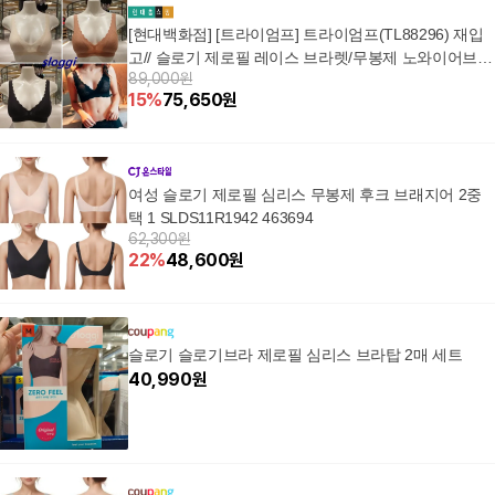
[현대백화점] [트라이엄프] 트라이엄프(TL88296) 재입
고// 슬로기 제로필 레이스 브라렛/무봉제 노와이어브라
89,000원
TL882966
15
%
75,650
원
여성 슬로기 제로필 심리스 무봉제 후크 브래지어 2중
택 1 SLDS11R1942 463694
62,300원
22
%
48,600
원
슬로기 슬로기브라 제로필 심리스 브라탑 2매 세트
40,990
원