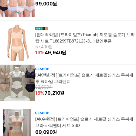
99,000
원
[현대백화점] [트라이엄프/Triumph] 제로필 슬로기 브라
탑 세트 TL88299TB872123-3L +할인쿠폰
57,400원
13
%
49,940
원
[ AK백화점 ][트라이엄프] 슬로기 제로필심리스 무봉제
후 크타입 브라팬티
82,600원
15
%
70,210
원
[AK수원점] [트라이엄프] 슬로기 제로필 심리스 무봉제
브라 사각팬티 세트 SBD
69,090
원