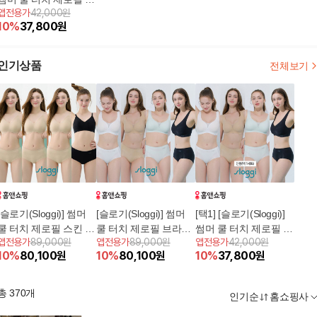
앱전용가
42,000원
라팬티 (1세트/ 런닝형)
10
%
37,800
원
인기상품
전체보기
[슬로기(Sloggi)] 썸머
[슬로기(Sloggi)] 썸머
[택1] [슬로기(Sloggi)]
쿨 터치 제로필 스킨 브
쿨 터치 제로필 브라팬
썸머 쿨 터치 제로필 브
앱전용가
89,000원
앱전용가
89,000원
앱전용가
42,000원
라팬티 (4세트/ 스트랩
티 (4세트/ 런닝형)
라팬티 (1세트/ 런닝형)
10
%
80,100
원
10
%
80,100
원
10
%
37,800
원
형)
총
370
개
인기순
홈쇼핑사