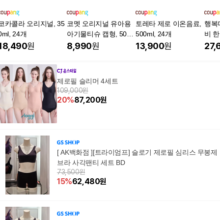
코카콜라 오리지널, 35
코멧 오리지널 유아용
토레타 제로 이온음료,
행복
0ml, 24개
아기물티슈 캡형, 50g,
500ml, 24개
비 한
100매, 10개
발송, 
18,490
원
8,990
원
13,900
원
27,
제로필 슬리머 4세트
109,000원
20
%
87,200
원
[ AK백화점 ][트라이엄프] 슬로기 제로필 심리스 무봉제
브라 사각팬티 세트 BD
73,500원
15
%
62,480
원