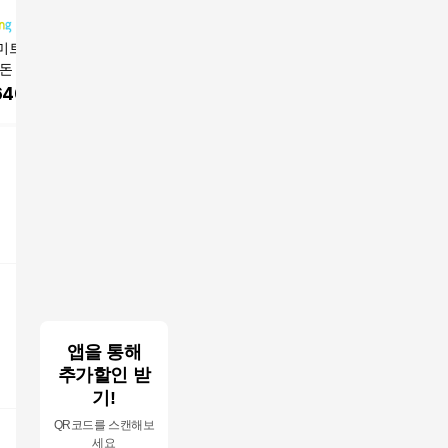
미트 국내산 돈갈
[농장직송] HACCP인증
Lydsto 자동 분수 스마
맘스럽 워
돈 찜갈비 총 당일
에그트리농장 특란 생
트 창문 로봇청소기 수
00% 프
2개, 1kg
계란(XL), 60구, 1개
납 케이스 증정, 화이
제 초강력
640
원
20,970
원
168,000
원
8,810
트, WL09
5kg, 1개
앱을 통해
추가할인 받
기!
QR코드를 스캔해보
세요