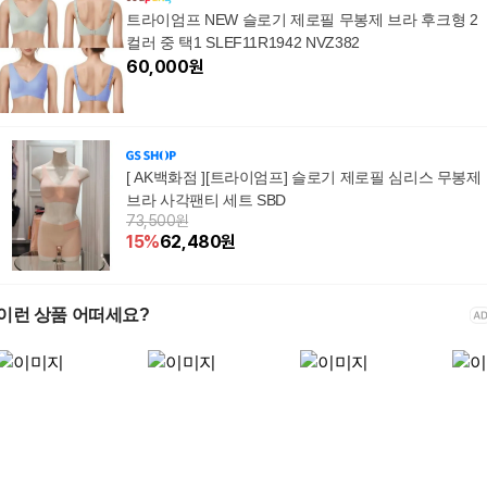
트라이엄프 NEW 슬로기 제로필 무봉제 브라 후크형 2
컬러 중 택1 SLEF11R1942 NVZ382
60,000
원
[ AK백화점 ][트라이엄프] 슬로기 제로필 심리스 무봉제
브라 사각팬티 세트 SBD
73,500원
15
%
62,480
원
이런 상품 어떠세요?