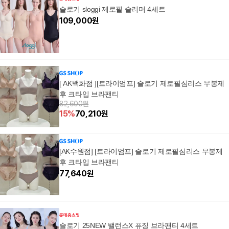
슬로기 sloggi 제로필 슬리머 4세트
109,000
원
[ AK백화점 ][트라이엄프] 슬로기 제로필심리스 무봉제
후 크타입 브라팬티
82,600원
15
%
70,210
원
[AK수원점] [트라이엄프] 슬로기 제로필심리스 무봉제
후 크타입 브라팬티
77,640
원
슬로기 25NEW 밸런스X 퓨징 브라팬티 4세트