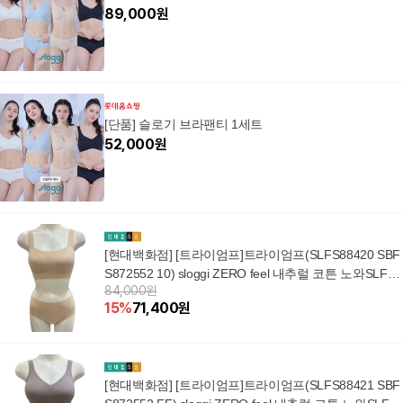
89,000
원
[단품] 슬로기 브라팬티 1세트
52,000
원
[현대백화점] [트라이엄프]트라이엄프(SLFS88420 SBF
S872552 10) sloggi ZERO feel 내추럴 코튼 노와SLFS8
84,000원
8420
15
%
71,400
원
[현대백화점] [트라이엄프]트라이엄프(SLFS88421 SBF