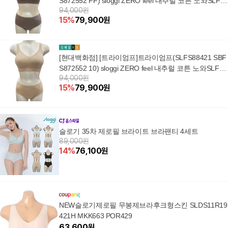
S872552 FF) sloggi ZERO feel 내추럴 코튼 노와SLFS
94,000원
8421
15
%
79,900
원
[현대백화점] [트라이엄프]트라이엄프(SLFS88421 SBF
S872552 10) sloggi ZERO feel 내추럴 코튼 노와SLFS8
94,000원
8421
15
%
79,900
원
슬로기 35차 제로필 브라이트 브라팬티 4세트
89,000원
14
%
76,100
원
NEW슬로기제로필 무봉제브라후크형스킨 SLDS11R19
421H MKK663 POR429
63,600
원