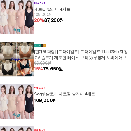
제로필 슬리머 4세트
109,000원
20
%
87,200
원
[현대백화점] [트라이엄프] 트라이엄프(TL88296) 재입
고// 슬로기 제로필 레이스 브라렛/무봉제 노와이어브라
89,000원
TL882966
15
%
75,650
원
Sloggi 슬로기 제로필 슬리머 4세트
109,000
원