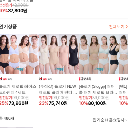
앱전용가
42,000원
라팬티 (1세트/ 런닝형)
10
%
37,800
원
인기상품
전체보기
슬로기 제로필 레이스
(수정샵) 슬로기 NEW
[슬로기(Sloggi)] 썸머
[택1]
브라팬티 4세트
제로필 슬리머,팬티 4
쿨 터치 제로필 브라팬
썸머 
앱전용가
99,000원
앱전용가
99,000원
앱전용가
89,000원
앱전
세트
티 (4세트/ 런닝형)
라팬티
25
%
73,960
원
23
%
75,740
원
10
%
80,100
원
10
%
총
480
개
인기순
홈쇼핑사