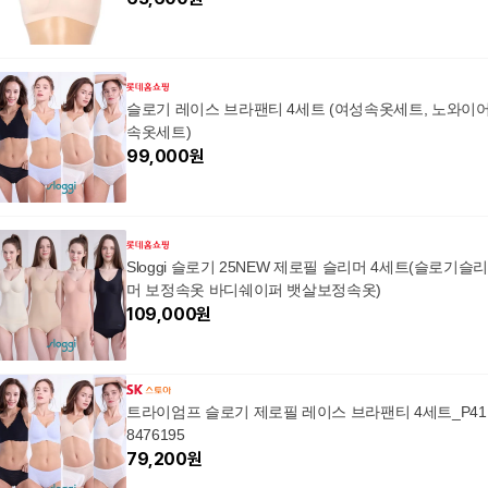
슬로기 레이스 브라팬티 4세트 (여성속옷세트, 노와이
속옷세트)
99,000
원
Sloggi 슬로기 25NEW 제로필 슬리머 4세트(슬로기슬
머 보정속옷 바디쉐이퍼 뱃살보정속옷)
109,000
원
트라이엄프 슬로기 제로필 레이스 브라팬티 4세트_P41
8476195
79,200
원