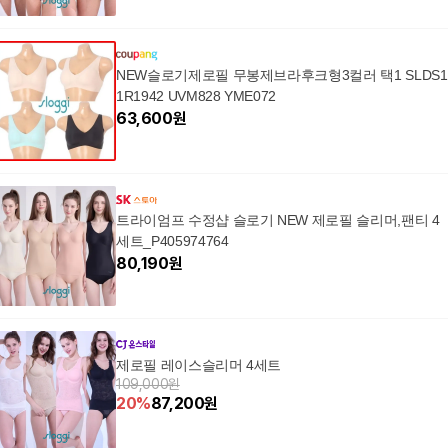
NEW슬로기제로필 무봉제브라후크형3컬러 택1 SLDS1
1R1942 UVM828 YME072
63,600
원
트라이엄프 수정샵 슬로기 NEW 제로필 슬리머,팬티 4
세트_P405974764
80,190
원
제로필 레이스슬리머 4세트
109,000원
20
%
87,200
원