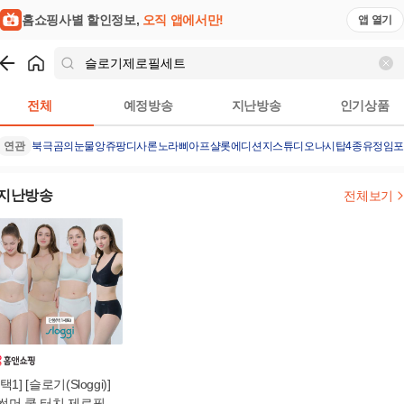
홈쇼핑사별 할인정보,
오직 앱에서만!
앱 열기
쇼핑
슬로기제로필세트
검색결과
전체
예정방송
지난방송
인기상품
연관
북극곰의눈물
앙쥬팡
디사론노
라삐아프샬롯에디션
지스튜디오나시탑4종
유정임포
지난방송
전체보기
[택1] [슬로기(Sloggi)]
썸머 쿨 터치 제로필 브