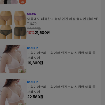
여름에도 쾌적한 기능성 인견 여성 햄라인 팬티 VP
T1670
24,000원
10
%
21,600
원
노와이어브라 노와이어 인견브라 시원한 여름 쿨
브래지어
19,860
원
노와이어브라 노와이어 인견브라 시원한 여름 쿨
브래지어
22,580
원