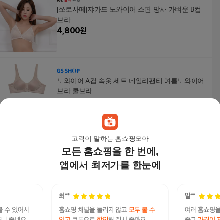
[쏘로사떼]쟈가드 노와이어 스판 망사 가벼운 B컵
브라
4,800
원
노와이어 A컵 속옷 세트 데일리팬티 여름노와이어
브라 쿨브라
37,300
원
고객이 말하는 홈쇼핑모아
모든 홈쇼핑을 한 번에,
[노다지닷컴]2개구성 편안한 백리스 밴딩 브라렛
여성 브라 여자브라렛
앱에서 최저가를 한눈에
13,900
원