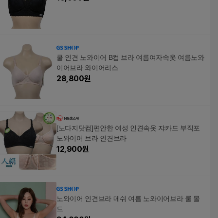
쿨 인견 노와이어 B컵 브라 여름여자속옷 여름노와
이어브라 와이어리스
28,800
원
[노다지닷컴]편안한 여성 인견속옷 쟈카드 부직포
노와이어 브라 인견브라
12,900
원
노와이어 인견브라 메쉬 여름 노와이어브라 쿨 몰
드