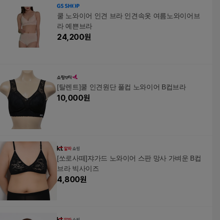
쿨 노와이어 인견 브라 인견속옷 여름노와이어브
라 예쁜브라
24,200
원
[탈렌트]쿨 인견원단 풀컵 노와이어 B컵브라
10,000
원
[쏘로사떼]쟈가드 노와이어 스판 망사 가벼운 B컵
브라 빅사이즈
4,800
원