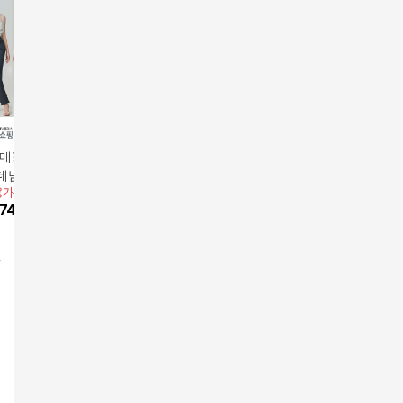
매장 정품 동일!
[292513=STORM] 스
[카드 5%할인]아이그너
잭니클라우
님] 26SS 여성
톰 23 썸머 여성 데님
썸머 브리즈 린넨 가디
MER 여성
용가
89,900원
앱전용가
129,000원
라이크라 데님 3종
팬츠 2종 (여름데님 / 여
69,000
원
건
종
59,000
74,620
원
129,000
원
름청바지)