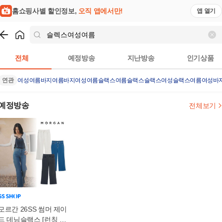
홈쇼핑사별 할인정보,
오직 앱에서만!
앱 열기
쇼핑
슬렉스여성여름
검색결과
전체
예정방송
지난방송
인기상품
연관
여성여름바지
여름바지
여성여름슬랙스
여름슬랙스
슬랙스
여성슬랙스
여름여성바
예정방송
전체보기
모르간 26SS 썸머 제이
드 데님슬랙스 [런칭 가