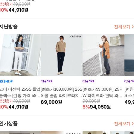
앱전용가
49,900원
격 69,900원]
10
%
44,910
원
지난방송
전체보기
코어 어센틱 26SS 롤업
[최초가109,000원] 26S
[최초가99,000원] 25F
[런칭가
슬랙스 [런칭 가격 59,9
S 쿨 슬럽 라이크라®
W 라이크라 핀턱 와이
S 
앱전용가
49,900원
99,000원
00원]
에어 슬랙스 3종
89,000
원
드 슬랙스 데님
스
49,
10
%
44,910
원
5
%
94,050
원
인기상품
전체보기