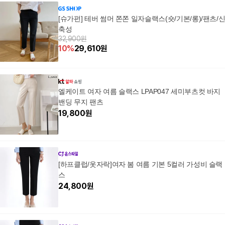
d
[슈가펀] 테버 썸머 쫀쫀 일자슬랙스(숏/기본/롱)/팬츠/
축성
32,900원
10
%
29,610
원
엘케이트 여자 여름 슬랙스 LPAP047 세미부츠컷 바지
밴딩 무지 팬츠
19,800
원
[하프클럽/옷자락]여자 봄 여름 기본 5컬러 가성비 슬랙
스
24,800
원