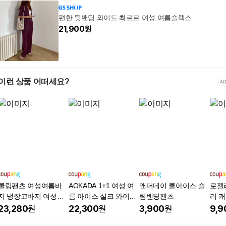
편한 뒷밴딩 와이드 촤르르 여성 여름슬랙스
21,900
원
이런 상품 어떠세요?
쿨링팬츠 여성여름바
AOKADA 1+1 여성 여
앤더데이 쿨아이스 슬
로젤
지 냉장고바지 여성정
름 아이스 실크 와이드
림밴딩팬츠
리 
장바지 슬랙스바지 여
팬츠 밴딩 슬랙스 루즈
바지
23,280
원
22,300
원
3,900
원
9,9
자부츠컷슬랙스dgdsgf
핏 시원한 여름 바지