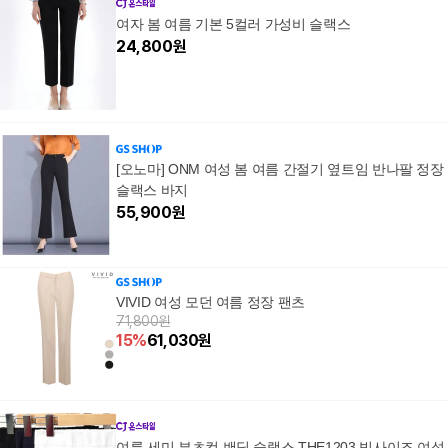
여자 봄 여름 기본 5컬러 가성비 슬랙스
24,800
원
[오노마] ONM 여성 봄 여름 간절기 옆트임 반나팔 정장
슬랙스 바지
55,900
원
VIVID 여성 모던 여름 정장 팬츠
71,800원
15
%
61,030
원
여름 세미 부츠컷 밴딩 슬랙스 THE1203 빅사이즈 여성