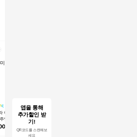
앱을 통해
라 여름 여성 데일
POMTOR 여름 여성 주
(55~100) 가벼운 밴딩
잘빠진 여
추가할인 받
캐주얼 통바지 정장
름원단 하이웨이스트
일자핏 슬랙스 여성 봄
장 핀턱 
기!
허리밴드 와이드팬츠
여름 가을 빅사이즈 NK
랙스
00
원
21,240
원
12,900
원
26,90
QR코드를 스캔해보
21-P-22
세요