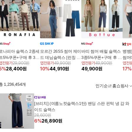
로나피아 슬렉스 2종세
모르간 26SS 썸머 제이
바띠 썸머 배럴 슬랙스
뱅뱅[
트5%쿠폰+구매 후 3천
드 데님슬랙스 [런칭 가
3종5%쿠폰+구매 후 3
썸머데
앱전용가
29,900원
앱전용가
49,900원
앱전용가
49,900원
앱전
원 적립
격 69,900원]
천원 적립
썸머
5
%
28,400
원
10
%
44,910
원
49,900
원
17
%
총
1,236,454
개
인기순
홈쇼핑사
[브리치] (여름노컷슬랙스1탄) 밴딩 스판 핀턱 냉 감 와
이드 슬랙스
28,600원
6
%
26,890
원