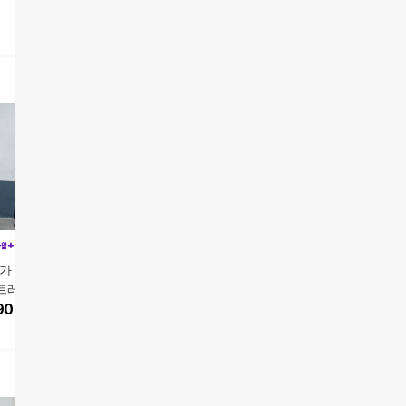
 79,900원]26S/
바띠 썸머 배럴 슬랙스
26SS 헤리티지 와이드
26S/S 
스트레치 데님 슬랙
3종5%쿠폰+구매 후 3
데님슬랙스
데님 슬랙
앱전용가
49,900원
109,000원
900
원
천원 적립
109,00
49,900
원
5
%
103,550
원