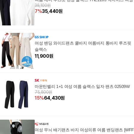
38,100원
7
%
35,440
원
여성 밴딩 와이드팬츠 쿨바지 여름바지 통바지 루즈핏
슬랙스
11,900
원
마운틴벨리 1+1 여성 여름 슬랙스 일자 팬츠 02509W
75,800원
15
%
64,430
원
여성 무늬 배기팬츠 바지 여성의류 여름 밴딩팬츠 [WF