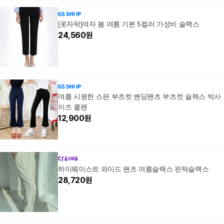
[옷자락]여자 봄 여름 기본 5컬러 가성비 슬랙스
24,560
원
여름 시원한 스판 부츠컷 밴딩팬츠 부츠컷 슬랙스 빅사
이즈 쿨팬
12,900
원
하이웨이스트 와이드 팬츠 여름슬랙스 핀턱슬랙스
28,720
원