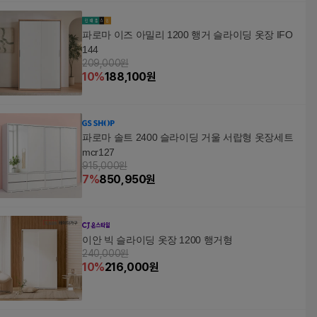
파로마 이즈 아밀리 1200 행거 슬라이딩 옷장 IFO
144
209,000원
10
%
188,100
원
파로마 솔트 2400 슬라이딩 거울 서랍형 옷장세트
mcr127
915,000원
7
%
850,950
원
이안 빅 슬라이딩 옷장 1200 행거형
240,000원
10
%
216,000
원