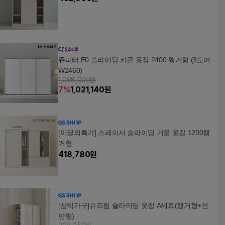
쥬피터 E0 슬라이딩 키큰 옷장 2400 행거형 (3도어
W2460)
1,098,000원
7
%
1,021,140
원
[이달의특가] 스페이서 슬라이딩 거울 옷장 1200행
거형
418,780
원
[삼익가구]슈프림 슬라이딩 옷장 A세트(행거형+선
반형)