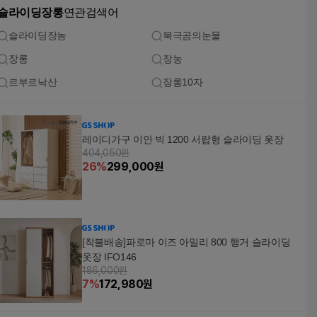
슬라이딩장롱
연관검색어
슬라이딩장농
북극곰의눈물
장롱
장농
르부르낙산
장롱10자
레이디가구 이안 빅 1200 서랍형 슬라이딩 옷장
404,050원
26
%
299,000
원
[착불배송]파로마 이즈 아밀리 800 행거 슬라이딩
옷장 IFO146
186,000원
7
%
172,980
원