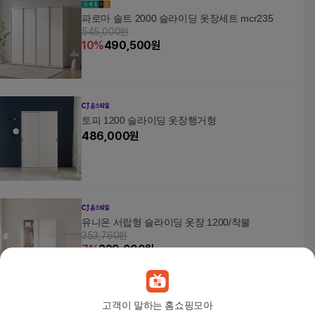
파로마 솔트 2000 슬라이딩 옷장세트 mcr235
545,000원
10
%
490,500
원
토피 1200 슬라이딩 옷장행거형
486,000
원
유니온 서랍형 슬라이딩 옷장 1200/착불
353,760원
7
%
329,000
원
고객이 말하는 홈쇼핑모아