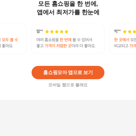
모든 홈쇼핑을 한 번에,
파로마 솔트 2400 슬라이딩 긴문형 옷장세트 mcr1
22
앱에서 최저가를 한눈에
735,000원
7
%
683,550
원
[유니콘]하프800 슬라이딩 서랍 옷장 주니어옷장
행거 서랍장 수납장 드레스룸
252,200
원
홈쇼핑모아 앱으로 보기
모바일 웹으로 볼래요
사사가구 빅 1600 슬라이딩 옷장 행거형+도어장
549,000
원