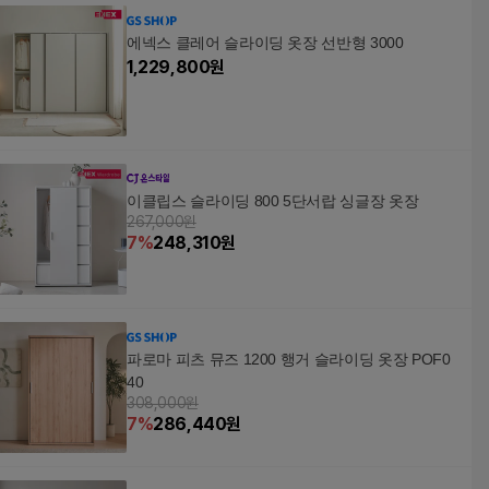
에넥스 클레어 슬라이딩 옷장 선반형 3000
1,229,800
원
이클립스 슬라이딩 800 5단서랍 싱글장 옷장
267,000원
7
%
248,310
원
파로마 피츠 뮤즈 1200 행거 슬라이딩 옷장 POF0
40
308,000원
7
%
286,440
원