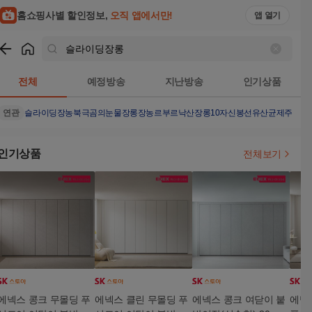
홈쇼핑사별 할인정보,
오직 앱에서만!
앱 열기
쇼핑
슬라이딩장롱
검색결과
전체
예정방송
지난방송
인기상품
연관
슬라이딩장농
북극곰의눈물
장롱
장농
르부르낙산
장롱10자
신봉선유산균
제주그랜
인기상품
전체보기
에넥스 콩크 무몰딩 푸
에넥스 클린 무몰딩 푸
에넥스 콩크 여닫이 붙
에넥