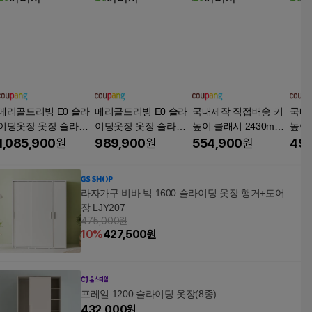
메리골드리빙 E0 슬라
메리골드리빙 E0 슬라
국내제작 직접배송 키
국내
이딩옷장 옷장 슬라이
이딩옷장 옷장 슬라이
높이 클래시 2430mm
높이 
딩장롱 장롱 미닫이옷
딩장롱 장롱 미닫이옷
슬라이딩 장롱 옷장 이
슬라
1,085,900
원
989,900
원
554,900
원
494
장 슬라이드옷장 슬라
장 슬라이드옷장 슬라
불장 양복장 수납장, 02
불장 
이드장롱 이불장 4통
이드장롱 이불장 4통
_화이트(LPM유광)
광(화
상부형, LPM 백색
일반형, LPM 백색
라자가구 비바 빅 1600 슬라이딩 옷장 행거+도어
장 LJY207
475,000원
10
%
427,500
원
프레일 1200 슬라이딩 옷장(8종)
432,000
원