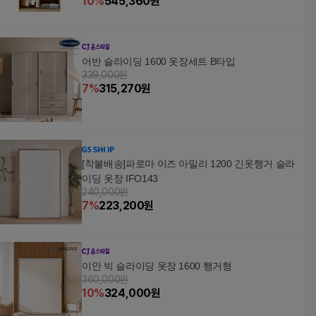
10
%
545,360
원
어반 슬라이딩 1600 옷장세트 B타입
339,000원
7
%
315,270
원
[착불배송]파로마 이즈 아밀리 1200 긴옷행거 슬라
이딩 옷장 IFO143
240,000원
7
%
223,200
원
이안 빅 슬라이딩 옷장 1600 행거형
360,000원
10
%
324,000
원