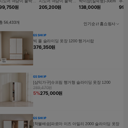
시도어 여닫이 붙박이
시도어 여닫이 붙박이
박이장(실속형)-30cm
푸시
장(실속형) 15cm
99,750
원
장(실속형) 30cm
205,200
원
138,000
원
이장(
99,
총
56,433
개
인기순
홈쇼핑사
빅 풀 슬라이딩 옷장 1200 행거서랍
376,350
원
[삼익가구]슈프림 행거형 슬라이딩 옷장 1200
289,470원
5
%
275,000
원
[착불배송]파로마 이즈 아밀리 2000 슬라이딩 옷장