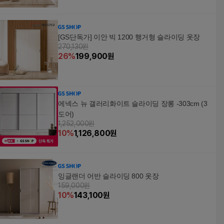
[GS단독가] 이안 빅 1200 행거형 슬라이딩 옷장
270,130원
26
%
199,900
원
에넥스 뉴 갤러리화이트 슬라이딩 장롱 -303cm (3
도어)
1,252,000원
10
%
1,126,800
원
잉글랜더 어반 슬라이딩 800 옷장
159,000원
10
%
143,100
원