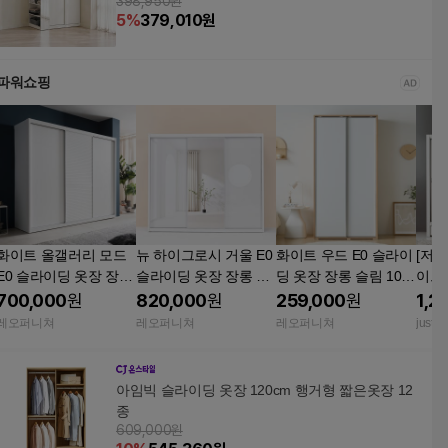
398,950원
5
%
379,010
원
파워쇼핑
화이트 올갤러리 모드
뉴 하이그로시 거울 E0
화이트 우드 E0 슬라이
[저
E0 슬라이딩 옷장 장롱
슬라이딩 옷장 장롱 와
딩 옷장 장롱 슬림 100
이그
와이드 3통 2400
이드 3통 2400
0
롱(고
700,000
원
820,000
원
259,000
원
1,2
레오퍼니쳐
레오퍼니쳐
레오퍼니쳐
justin
아임빅 슬라이딩 옷장 120cm 행거형 짧은옷장 12
종
609,000원