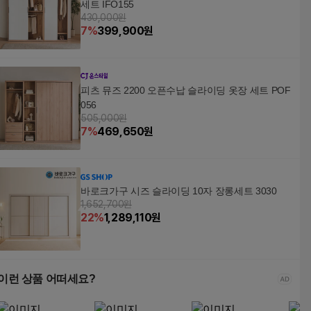
세트 IFO155
430,000원
7
%
399,900
원
피츠 뮤즈 2200 오픈수납 슬라이딩 옷장 세트 POF
056
505,000원
7
%
469,650
원
바로크가구 시즈 슬라이딩 10자 장롱세트 3030
1,652,700원
22
%
1,289,110
원
이런 상품 어떠세요?