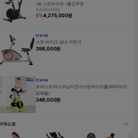
-5s 스핀바이크 +할인쿠폰
4,500,000원
5
%
4,275,000
원
스핀 바이크 실내 자전거
398,000
원
로버스트S1스피닝자전거스핀바이크휠18KGS(조
립화물)
348,000
원
파워쇼핑