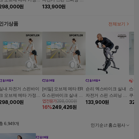
스피닝 즈위프트 센서
298,000
원
정용 유산소 운동 기구
133,900
원
싸이클 게임
인기상품
전체보기
실내 자전거 스핀바이
[비밀] 오브제 메타 ER
숀리 엑스바이크 실내
스핀
크 오브제 메타 가정용
G 스핀바이크 실내 자
자전거 스핀 스피닝 가
쿠폰+
앱전용가
298,000원
스피닝 즈위프트 센서
298,000
원
전거 가정용 스피닝 즈
정용 유산소 운동 기구
133,900
원
립
329
16
%
249,426
원
싸이클 게임
위프트 게임 싸이클
총
6,949
개
인기순
홈쇼핑사