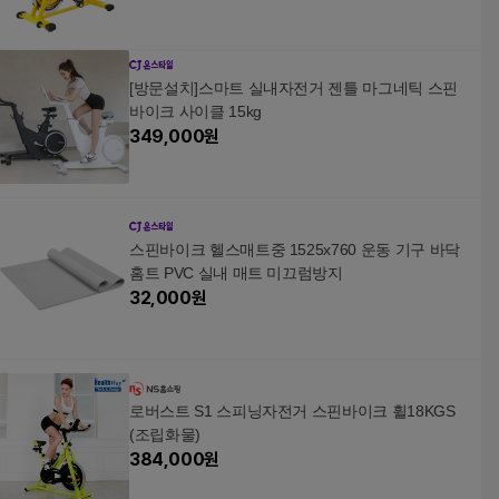
[방문설치]스마트 실내자전거 젠틀 마그네틱 스핀
바이크 사이클 15kg
349,000
원
스핀바이크 헬스매트중 1525x760 운동 기구 바닥
홈트 PVC 실내 매트 미끄럼방지
32,000
원
로버스트 S1 스피닝자전거 스핀바이크 휠18KGS
(조립화물)
384,000
원