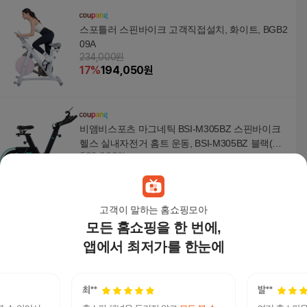
스포틀러 스핀바이크 고객직접설치, 화이트, BGB2
09A
234,000원
17
%
194,050
원
비앰비스포츠 마그네틱 BSI-M305BZ 스핀바이크
헬스 실내자전거 홈트 운동, BSI-M305BZ 블랙(제
598,000원
품만)
55
%
269,000
원
고객이 말하는 홈쇼핑모아
모든 홈쇼핑을 한 번에,
[기사방문설치] 숀리 다이어트킹 스핀바이크 실내
자전거 엑스바이크
앱에서 최저가를 한눈에
289,000
원