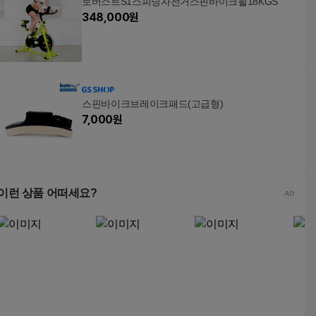
로버스트S1스피닝자전거스핀바이크휠18KGS
348,000
원
스핀바이크브레이크패드(고급형)
7,000
원
이런 상품 어떠세요?