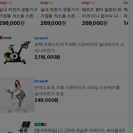
실내 자전거 운동기구
실내 자전거 운동기구
래피즈 원더 칼로리 바
엑사
가정용 저소음 스핀 바
가정용 저소음 스핀 바
이크 미니 접이식 나혼
자전거
이크 ZWIFT연동/조립
이크 ZWIFT연동/조립
자산다 나혼산 전현무
이트
298,000
원
269,000
원
269,000
원
149
간단/120분사용, 빨강,
간단/120분사용, 노랑,
접이식 실내 자전거 헬
520B
520B
스사이클 스핀바이크,
미드나잇 블랙, 래피즈
보텍 프레스티지 P-10N 스핀바이크 실내바이크 스
바이크
피니자전거
2,116,000
원
반석스포츠 크림 스핀바이크 스피닝 스핀싸이클
실내자전거 운동
249,000
원
[현대백화점] [고고런5] 에셜론 커넥티드 싸이클 EX