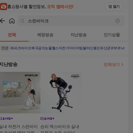
홈쇼핑사별 할인정보,
오직 앱에서만!
앱 열기
쇼핑
스핀바이크
검색결과
전체
예정방송
지난방송
인기상품
연관
래피즈바이크
북극곰의눈물
헬스자전거
마이어텀블러
신봉선유산균
르부르낙산
접
지난방송
전체보기
실내 자전거 스핀바이
숀리 엑스바이크 실내
크 오브제 메타 가정용
자전거 스핀 스피닝 가