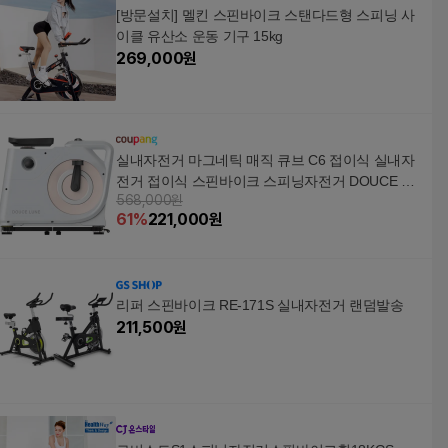
[방문설치] 멜킨 스핀바이크 스탠다드형 스피닝 사
이클 유산소 운동 기구 15kg
269,000
원
실내자전거 마그네틱 매직 큐브 C6 접이식 실내자
전거 접이식 스핀바이크 스피닝자전거 DOUCE LU
568,000원
NE BY WEIDU, 화이트, C-16
61
%
221,000
원
리퍼 스핀바이크 RE-171S 실내자전거 랜덤발송
211,500
원