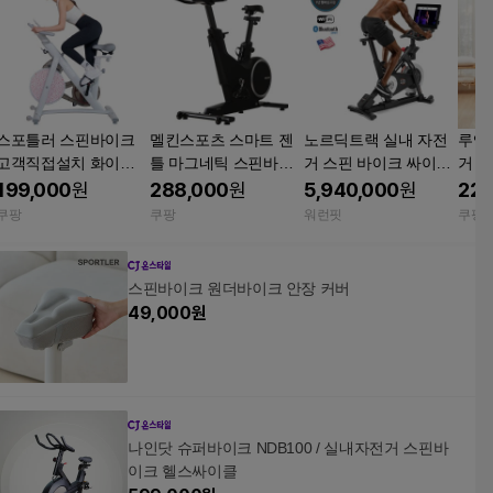
스포틀러 스핀바이크
멜킨스포츠 스마트 젠
노르딕트랙 실내 자전
루앤
고객직접설치 화이트 B
틀 마그네틱 스핀바이
거 스핀 바이크 싸이클
거 헬
GB209A
크 S5E01 15kg 휠 스페
스피닝 S22i
핀바이
199,000
원
288,000
원
5,940,000
원
229
이스블랙
이트
쿠팡
쿠팡
워런핏
쿠팡
스핀바이크 원더바이크 안장 커버
49,000
원
나인닷 슈퍼바이크 NDB100 / 실내자전거 스핀바
이크 헬스싸이클