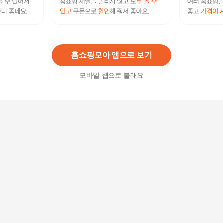
스포틀러 스피닝 자전거 209A 마그네틱 스핀 가정
용 운동 실내 바이크
387,100
원
홈쇼핑모아 앱으로 보기
모바일 웹으로 볼래요
아디다스피트니스스피닝바이크C-21x가정용스핀
헬스사이클유산소
2,180,000
원
숀리 스핀바이크 실내자전거
209,000
원