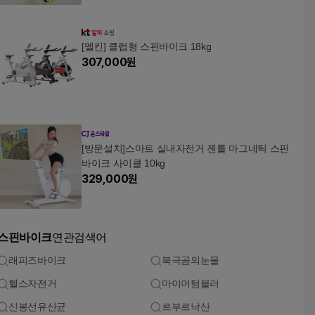
[멜킨] 클럽형 스핀바이크 18kg
307,000
원
[방문설치]스마트 실내자전거 젠틀 마그네틱 스핀
바이크 사이클 10kg
329,000
원
스핀바이크
연관검색어
래피즈바이크
북극곰의눈물
헬스자전거
마이어텀블러
신봉선유산균
르부르낙산