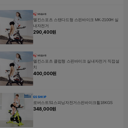
멜킨스포츠 스탠다드형 스핀바이크 MK-2100H 실
내자전거
290,400
원
멜킨스포츠 클럽형 스핀바이크 실내자전거 직접설
치
400,000
원
로버스트S1스피닝자전거스핀바이크휠18KGS
348,000
원