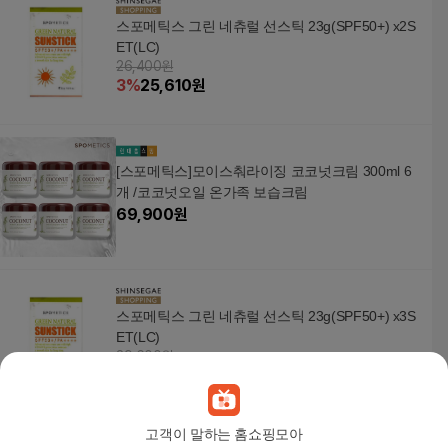
스포메틱스 그린 네츄럴 선스틱 23g(SPF50+) x2S
ET(LC)
26,400원
3
%
25,610
원
[스포메틱스]모이스춰라이징 코코넛크림 300ml 6
개 /코코넛오일 온가족 보습크림
69,900
원
스포메틱스 그린 네츄럴 선스틱 23g(SPF50+) x3S
ET(LC)
39,600원
3
%
38,420
원
고객이 말하는 홈쇼핑모아