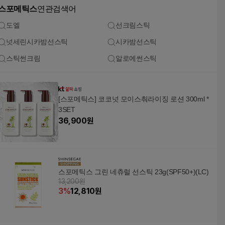
스포메틱스
연관검색어
도엘
선크림스틱
넛세린시카밤선스틱
시카밤선스틱
스틱썬크림
알로에썬스틱
[스포메틱스] 코코넛 모이스춰라이징 로션 300ml *
3SET
36,900
원
스포메틱스 그린 네츄럴 선스틱 23g(SPF50+)(LC)
13,200원
3
%
12,810
원