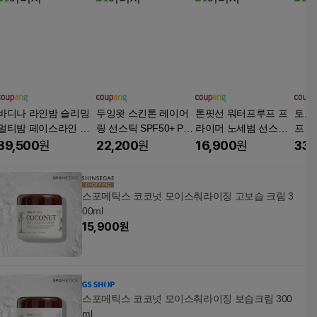
바디나 라인밤 슬리밍
두잉왓 스킨톤 레이어
톤핏선 워터프루프 프
토코
멀티밤 페이스라인 이
링 선스틱 SPF50+ PA+
라이머 노세범 선스틱
프 선
중턱 투턱 마사지 지흡
+++, 1개, 23g
SPF50+ PA++++, 18g,
+++,
39,500
원
22,200
원
16,900
원
33,
스틱, 1개, 9.5g
1개
스포메틱스 코코넛 모이스춰라이징 고보습 크림 3
00ml
15,900
원
스포메틱스 코코넛 모이스춰라이징 보습크림 300
ml