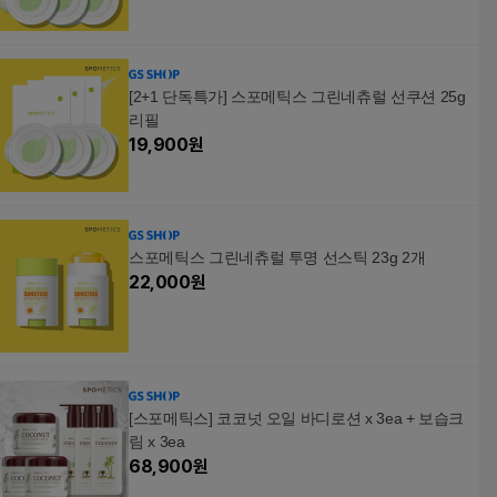
[2+1 단독특가] 스포메틱스 그린네츄럴 선쿠션 25g
리필
19,900
원
스포메틱스 그린네츄럴 투명 선스틱 23g 2개
22,000
원
[스포메틱스] 코코넛 오일 바디로션 x 3ea + 보습크
림 x 3ea
68,900
원