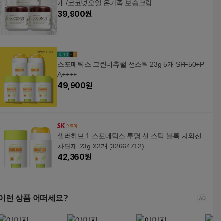
개 /코코넛오일 온가족 보습크림
39,900
원
스포메틱스 그린네츄럴 선스틱 23g 5개 SPF50+P
A++++
49,900
원
셀러허브 1 스포메틱스 투명 선 스틱 블록 자외선
차단제 23g X2개 (32664712)
42,360
원
이런 상품 어떠세요?