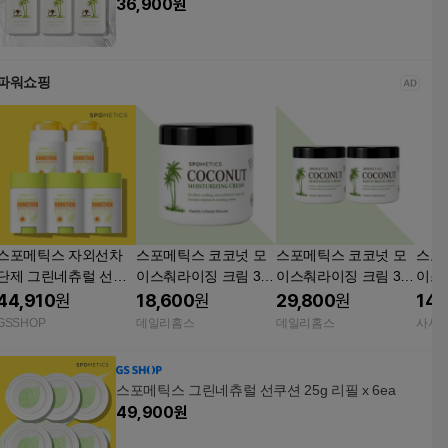
36,900
원
파워쇼핑
스포메틱스 자외선차
스포메틱스 코코넛 모
스포메틱스 코코넛 모
스포
단제 그린네츄럴 선스
이스춰라이징 크림 300
이스춰라이징 크림 300
이스
틱 5개 23g*5
ml 1개
ml 2개
코넛 
44,910
원
18,600
원
29,800
원
14,
GSSHOP
데일리홈스
데일리홈스
사사
스포메틱스 그린네츄럴 선쿠션 25g 리필 x 6ea
49,900
원