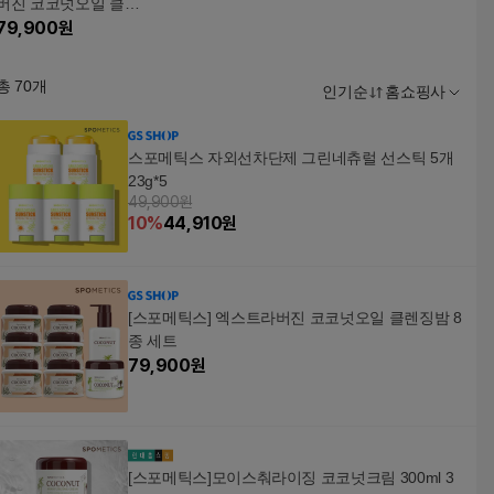
버진 코코넛오일 클렌
징밤 8종 세트
79,900
원
총
70
개
인기순
홈쇼핑사
스포메틱스 자외선차단제 그린네츄럴 선스틱 5개
23g*5
49,900원
10
%
44,910
원
[스포메틱스] 엑스트라버진 코코넛오일 클렌징밤 8
종 세트
79,900
원
[스포메틱스]모이스춰라이징 코코넛크림 300ml 3