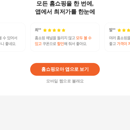
모든 홈쇼핑을 한 번에,
셀러허브 1 스포메틱스 무기자차 노세범 톤업 선쿠
션 리필 X2개 (32664273)
앱에서 최저가를 한눈에
42,360
원
스포메틱스 그린 네츄럴 선스틱 23g(SPF50+)(LC)
13,690원
3
%
13,280
원
홈쇼핑모아 앱으로 보기
모바일 웹으로 볼래요
스포메틱스 그린 네츄럴 선스틱 23g(SPF50+) x3S
ET (AD)
41,050원
3
%
39,820
원