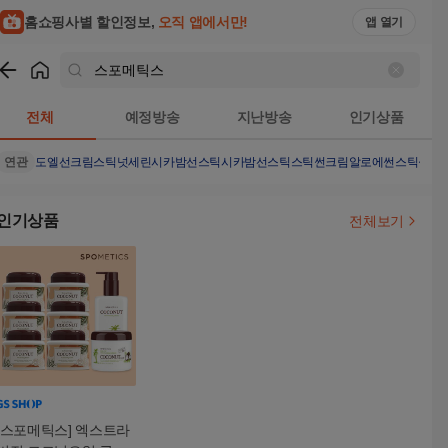
홈쇼핑사별 할인정보,
오직 앱에서만!
앱 열기
쇼핑
스포메틱스
검색결과
전체
예정방송
지난방송
인기상품
연관
도엘
선크림스틱
넛세린시카밤선스틱
시카밤선스틱
스틱썬크림
알로에썬스틱
썬크
인기상품
전체보기
[스포메틱스] 엑스트라