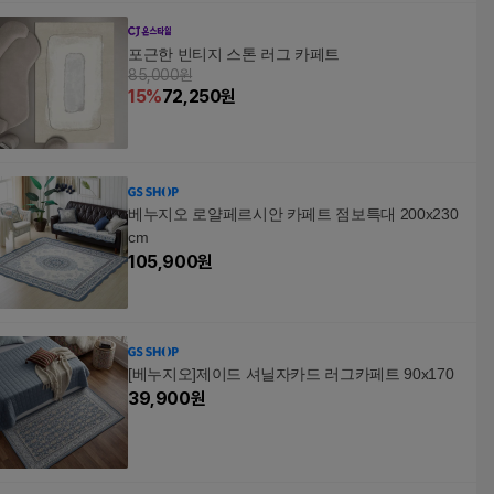
포근한 빈티지 스톤 러그 카페트
85,000원
15
%
72,250
원
베누지오 로얄페르시안 카페트 점보특대 200x230
cm
105,900
원
[베누지오]제이드 셔닐자카드 러그카페트 90x170
39,900
원