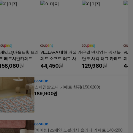
[재입고]바솔트홈 브리
VELLARA 대형 거실 카
온결 먼지없는 워셔블
VEL
즈 페르시안카페트 레
페트 소프트 러그 사계
단모 사각 러그 카페트
페트
트로 셔닐 거실러그 먼
절 러그 카페트
절 
158,080
원
44,450
원
129,980
원
44,
지없는 사계절 단모카
페트 5 size
스페인발코니 카페트 한평(150X200)
189,900
원
[바이빔] 스페인 노블리사 솔리다 카페트 140x200