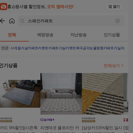
홈쇼핑사별 할인정보,
오직 앱에서만!
앱 열기
쇼핑
스페인카페트
검색결과
전체
예정방송
지난방송
인기상품
연관
사계절거실카페트
카펫트
카페트
거실카펫트
북극곰의눈물
원형카페트
거실러그
거
인기상품
전체보기
[카드 5%할인](시즌특
리앤데코 플로리안 카
[삼성카드5%할인,일시
[점