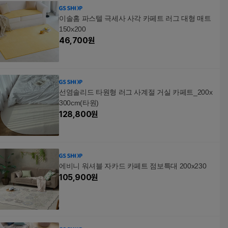
이솔홈 파스텔 극세사 사각 카페트 러그 대형 매트
150x200
46,700
원
선염솔리드 타원형 러그 사계절 거실 카페트_200x
300cm(타원)
128,800
원
에비니 워셔블 자카드 카페트 점보특대 200x230
105,900
원