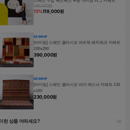
스페인 수입 폭신폭신 푸숑 아이방 러그 카페트
140,000원
15
%
119,000
원
[바이빔] 스페인 클라시코 파르체 패치워크 카페트
200x290
390,000
원
[바이빔] 스페인 클라시코 라야 에스닉 카페트 133
x190
230,000
원
이런 상품 어떠세요?