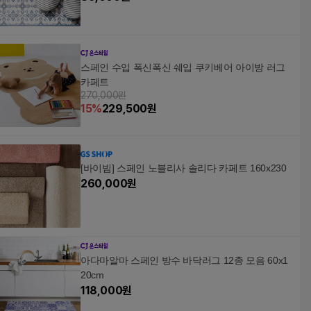
스페인 수입 폭신폭신 쉐입 쿠키베어 아이방 러그
카페트
270,000원
15
%
229,500
원
[바이빔] 스페인 노블리사 솔리다 카페트 160x230
260,000
원
아다마알마 스페인 방수 바닥러그 12종 모음 60x1
20cm
118,000
원