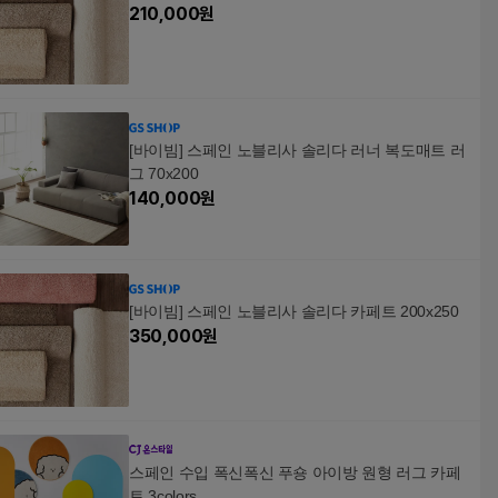
210,000
원
[바이빔] 스페인 노블리사 솔리다 러너 복도매트 러
그 70x200
140,000
원
[바이빔] 스페인 노블리사 솔리다 카페트 200x250
350,000
원
스페인 수입 폭신폭신 푸숑 아이방 원형 러그 카페
트 3colors