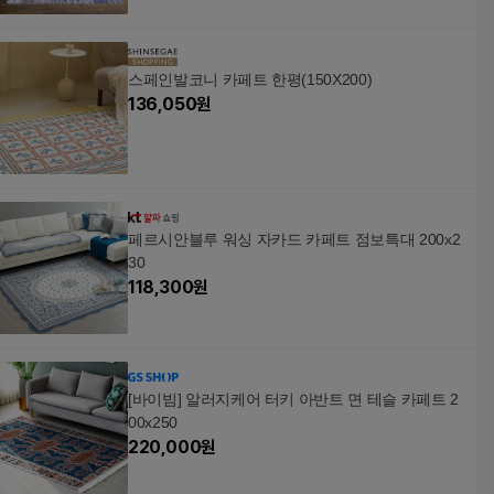
스페인발코니 카페트 한평(150X200)
136,050
원
페르시안블루 워싱 자카드 카페트 점보특대 200x2
30
118,300
원
[바이빔] 알러지케어 터키 아반트 면 테슬 카페트 2
00x250
220,000
원