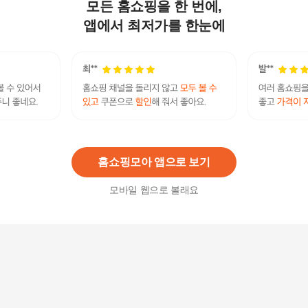
모든 홈쇼핑을 한 번에,
[바이빔] 바이빔 북유럽 덴마 울카페트 대형 130x1
90
앱에서 최저가를 한눈에
350,000
원
150X200모던 레인보우벨로 거실 카페트
48,900
원
홈쇼핑모아 앱으로 보기
모바일 웹으로 볼래요
[바이빔] 엘레강스 메디아 카페트 200X250 점보
175,000
원
[바이빔] 더라인 카페트[150x200]-대형