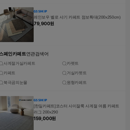
레인보우 벨로 샤기 카페트 점보특대(200x250cm)
79,900
원
스페인카페트
연관검색어
사계절거실카페트
카펫트
카페트
거실카펫트
북극곰의눈물
원형카페트
[한일카페트]코스터 사이잘룩 사계절 여름 카페트
러그 200x290
159,000
원