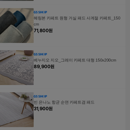
헤링본 카페트 원형 거실 패드 사계절 카페트_150
cm
71,800
원
베누지오 지오_그레이 카페트 대형 150x200cm
89,900
원
빈 은나노 항균 순면 카페트겸 패드
31,900
원