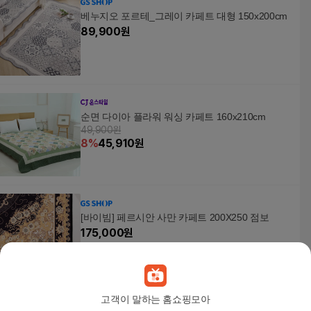
베누지오 포르테_그레이 카페트 대형 150x200cm
89,900
원
순면 다이아 플라워 워싱 카페트 160x210cm
49,900원
8
%
45,910
원
[바이빔] 페르시안 사만 카페트 200X250 점보
175,000
원
고객이 말하는 홈쇼핑모아