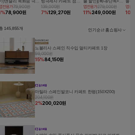
가)앤슬리 목화솜 극세
빙극세사 카페트 점보
불 할인](특대/단독+러
볼륨
앱전용가
79,900원
139,000원
앱전용가
279,000원
앱전
사 카페트 3종세트(대
특대형
그2장)벨기에 발타 오
캠핑 
1
%
78,900
원
7
%
129,270
원
11
%
249,000
원
10
%
형)
블리크 카페트 3종세트
00x2
(160*230/balta)
총
145,855
개
인기순
홈쇼핑사
노블리사 스페인 직수입 멀티카페트 1장
99,000원
15
%
84,150
원
마틸라 스페인발코니 카페트 한평(150X200)
204,100원
2
%
200,020
원